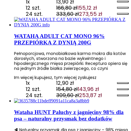
1x
13,90
zł
12 szt.
166,80
zł
155,12
zł
Pierwotna
Aktualna
24 szt.
333,60
zł
273,55
zł
cena
cena
Pierwotna
Aktualna
wynosiła:
wynosi:
cena
cena
166,80 zł.
155,12 zł.
wynosiła:
wynosi:
333,60 zł.
273,55 zł.
WATAHA ADULT CAT MONO 96%
PRZEPIÓRKA Z DYNIĄ 200G
Pełnoporcjowa, monobiałkowa karma mokra dla kotów
dorosłych, stworzona na bazie wykwintnego i
hipoalergicznego mięsa przepiórki. Receptura opiera się
na jednym źródle białka zwierzęcego, co czyni
Im więcej kupujesz, tym więcej zyskujesz
1x
12,90
zł
12 szt.
154,80
zł
143,96
zł
Pierwotna
Aktualna
24 szt.
309,60
zł
253,87
zł
cena
cena
Pierwotna
Aktualna
wynosiła:
wynosi:
cena
cena
154,80 zł.
143,96 zł.
wynosiła:
wynosi:
Wataha HUNT Paluchy z jagnięciny 98% dla
309,60 zł.
253,87 zł.
psa – naturalny przysmak bez dodatków
🥩 Naturalny przysmak dla psa z jagnięciny – 98% mięsa