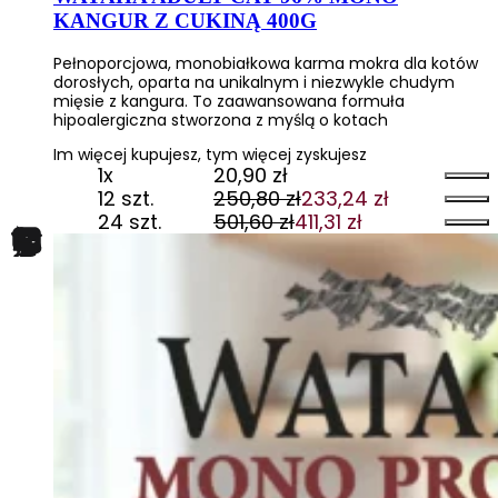
KANGUR Z CUKINĄ 400G
Pełnoporcjowa, monobiałkowa karma mokra dla kotów
dorosłych, oparta na unikalnym i niezwykle chudym
mięsie z kangura. To zaawansowana formuła
hipoalergiczna stworzona z myślą o kotach
Im więcej kupujesz, tym więcej zyskujesz
1x
20,90
zł
12 szt.
250,80
zł
233,24
zł
Pierwotna
Aktualna
24 szt.
501,60
zł
411,31
zł
cena
cena
Pierwotna
Aktualna
wynosiła:
wynosi:
cena
cena
250,80 zł.
233,24 zł.
wynosiła:
wynosi:
501,60 zł.
411,31 zł.