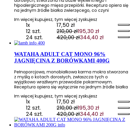
dorosłych, stworzona na bazie wykwintnego i
hipoalergicznego mięsa przepiórki. Receptura opiera się
na jednym źródle białka zwierzęcego, co czyni
Im więcej kupujesz, tym więcej zyskujesz
1x
17,50
zł
12 szt.
210,00
zł
195,30
zł
Pierwotna
Aktualna
24 szt.
420,00
zł
344,40
zł
cena
cena
Pierwotna
Aktualna
wynosiła:
wynosi:
cena
cena
210,00 zł.
195,30 zł.
wynosiła:
wynosi:
WATAHA ADULT CAT MONO 96%
420,00 zł.
344,40 zł.
JAGNIĘCINA Z BORÓWKAMI 400G
Pełnoporcjowa, monobiałkowa karma mokra stworzona
z myślą o kotach dorosłych, zwłaszcza tych o
wyjątkowo wrażliwym przewodzie pokarmowym.
Receptura opiera się wyłącznie na jednym źródle białka
Im więcej kupujesz, tym więcej zyskujesz
1x
17,50
zł
12 szt.
210,00
zł
195,30
zł
Pierwotna
Aktualna
24 szt.
420,00
zł
344,40
zł
cena
cena
Pierwotna
Aktualna
wynosiła:
wynosi:
cena
cena
210,00 zł.
195,30 zł.
wynosiła:
wynosi: