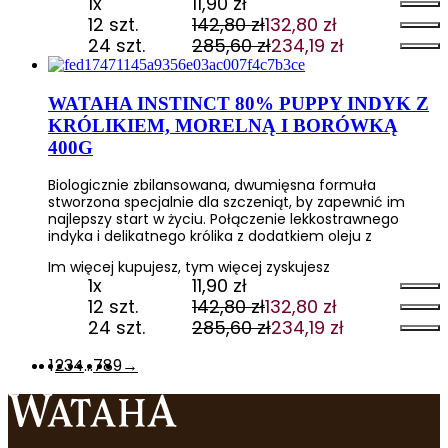
1x
11,90
zł
12 szt.
142,80
zł
132,80
zł
Pierwotna
Aktualna
24 szt.
285,60
zł
234,19
zł
cena
cena
Pierwotna
Aktualna
wynosiła:
wynosi:
cena
cena
142,80 zł.
132,80 zł.
wynosiła:
wynosi:
WATAHA INSTINCT 80% PUPPY INDYK Z
285,60 zł.
234,19 zł.
KRÓLIKIEM, MORELNĄ I BORÓWKĄ
400G
Biologicznie zbilansowana, dwumięsna formuła
stworzona specjalnie dla szczeniąt, by zapewnić im
najlepszy start w życiu. Połączenie lekkostrawnego
indyka i delikatnego królika z dodatkiem oleju z
Im więcej kupujesz, tym więcej zyskujesz
1x
11,90
zł
12 szt.
142,80
zł
132,80
zł
Pierwotna
Aktualna
24 szt.
285,60
zł
234,19
zł
cena
cena
Pierwotna
Aktualna
wynosiła:
wynosi:
cena
cena
1
2
3
4
…
7
8
9
→
142,80 zł.
132,80 zł.
wynosiła:
wynosi:
285,60 zł.
234,19 zł.