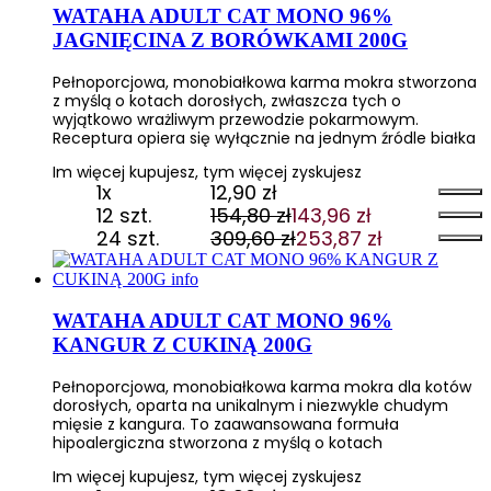
420,00 zł.
344,40 zł.
WATAHA ADULT CAT MONO 96%
JAGNIĘCINA Z BORÓWKAMI 200G
Pełnoporcjowa, monobiałkowa karma mokra stworzona
z myślą o kotach dorosłych, zwłaszcza tych o
wyjątkowo wrażliwym przewodzie pokarmowym.
Receptura opiera się wyłącznie na jednym źródle białka
Im więcej kupujesz, tym więcej zyskujesz
1x
12,90
zł
12 szt.
154,80
zł
143,96
zł
Pierwotna
Aktualna
24 szt.
309,60
zł
253,87
zł
cena
cena
Pierwotna
Aktualna
wynosiła:
wynosi:
cena
cena
154,80 zł.
143,96 zł.
wynosiła:
wynosi:
309,60 zł.
253,87 zł.
WATAHA ADULT CAT MONO 96%
KANGUR Z CUKINĄ 200G
Pełnoporcjowa, monobiałkowa karma mokra dla kotów
dorosłych, oparta na unikalnym i niezwykle chudym
mięsie z kangura. To zaawansowana formuła
hipoalergiczna stworzona z myślą o kotach
Im więcej kupujesz, tym więcej zyskujesz