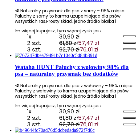
🥩 Naturalny przysmak dla psa z sarny – 98% mięsa
Paluchy z sarny to karma uzupełniająca dla psów
wszystkich ras.Prosty skład, jedno źródło białka i
Im więcej kupujesz, tym więcej zyskujesz
1x
30,90
zł
2 szt.
61,80
zł
57,47
zł
Pierwotna
Aktualna
3 szt.
92,70
zł
76,01
zł
cena
cena
Pierwotna
Aktualna
wynosiła:
wynosi:
cena
cena
61,80 zł.
57,47 zł.
wynosiła:
wynosi:
Wataha HUNT Paluchy z wołowiny 98% dla
92,70 zł.
76,01 zł.
psa – naturalny przysmak bez dodatków
🥩 Naturalny przysmak dla psa z wołowiny – 98% mięsa
Paluchy z wołowiny to karma uzupełniająca dla psów
wszystkich ras.Prosty skład, jedno źródło białka i
Im więcej kupujesz, tym więcej zyskujesz
1x
30,90
zł
2 szt.
61,80
zł
57,47
zł
Pierwotna
Aktualna
3 szt.
92,70
zł
76,01
zł
cena
cena
Pierwotna
Aktualna
wynosiła:
wynosi:
cena
cena