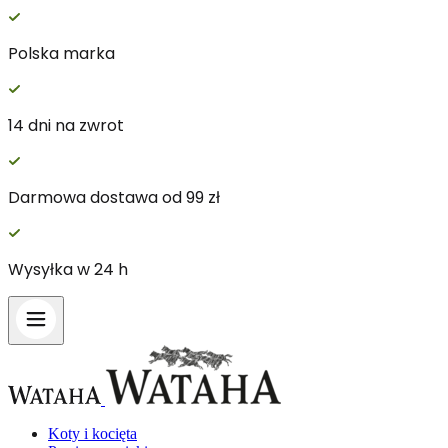
Polska marka
Wykorzystujemy pliki cookie do spersonalizowania treś
witrynie. Informacje o tym, jak korzystasz z naszej 
14 dni na zwrot
Partnerzy mogą połączyć te informacje z innymi danym
Darmowa dostawa od 99 zł
Niezbędne
Niezbędne pliki cookie mają kluczowe znaczenie dla p
nich. Te pliki cookie nie przechowują żadnych danych 
Wysyłka w 24 h
Preferencje
Pliki cookie dotyczące preferencji umożliwiają stronie
preferowany język lub region, w którym znajduje się 
Statystyka
Koty i kocięta
Statystyczne pliki cookie pomagają właścicielem stron