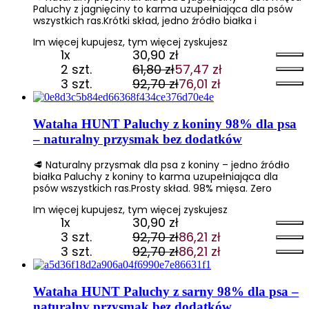
Paluchy z jagnięciny to karma uzupełniająca dla psów
wszystkich ras.Krótki skład, jedno źródło białka i
Im więcej kupujesz, tym więcej zyskujesz
1x
30,90
zł
2 szt.
61,80
zł
57,47
zł
Pierwotna
Aktualna
3 szt.
92,70
zł
76,01
zł
cena
cena
Pierwotna
Aktualna
wynosiła:
wynosi:
cena
cena
61,80 zł.
57,47 zł.
wynosiła:
wynosi:
Wataha HUNT Paluchy z koniny 98% dla psa
92,70 zł.
76,01 zł.
– naturalny przysmak bez dodatków
🥩 Naturalny przysmak dla psa z koniny – jedno źródło
białka Paluchy z koniny to karma uzupełniająca dla
psów wszystkich ras.Prosty skład. 98% mięsa. Zero
Im więcej kupujesz, tym więcej zyskujesz
1x
30,90
zł
3 szt.
92,70
zł
86,21
zł
Pierwotna
Aktualna
3 szt.
92,70
zł
86,21
zł
cena
cena
Pierwotna
Aktualna
wynosiła:
wynosi:
cena
cena
92,70 zł.
86,21 zł.
wynosiła:
wynosi:
Wataha HUNT Paluchy z sarny 98% dla psa –
92,70 zł.
86,21 zł.
naturalny przysmak bez dodatków