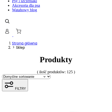
Psy i szczeniaki
gromadząc i zgłaszając anonimowe informacje.
Akcesoria dla psa
Watahowy blog
Marketing
Marketingowe pliki cookie stosowane są w celu śledzen
istotne i interesujące dla poszczególnych użytkownik
Nieklasyfikowane
Strona główna
Sklep
Nieklasyfikowane pliki cookie, to pliki, które są w pr
Produkty
( ilość produktów: 125 )
FILTRY