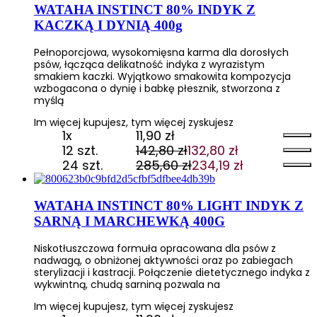
61,80 zł.
57,47 zł.
wynosiła:
wynosi:
WATAHA INSTINCT 80% INDYK Z
92,70 zł.
76,01 zł.
KACZKĄ I DYNIĄ 400g
Pełnoporcjowa, wysokomięsna karma dla dorosłych
psów, łącząca delikatność indyka z wyrazistym
smakiem kaczki. Wyjątkowo smakowita kompozycja
wzbogacona o dynię i babkę płesznik, stworzona z
myślą
Im więcej kupujesz, tym więcej zyskujesz
1x
11,90
zł
12 szt.
142,80
zł
132,80
zł
Pierwotna
Aktualna
24 szt.
285,60
zł
234,19
zł
cena
cena
Pierwotna
Aktualna
wynosiła:
wynosi:
cena
cena
142,80 zł.
132,80 zł.
wynosiła:
wynosi:
WATAHA INSTINCT 80% LIGHT INDYK Z
285,60 zł.
234,19 zł.
SARNĄ I MARCHEWKĄ 400G
Niskotłuszczowa formuła opracowana dla psów z
nadwagą, o obniżonej aktywności oraz po zabiegach
sterylizacji i kastracji. Połączenie dietetycznego indyka z
wykwintną, chudą sarniną pozwala na
Im więcej kupujesz, tym więcej zyskujesz