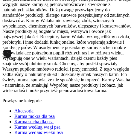
względu nasze karmy są pełnowartościowe i stworzone z
Zapisz moje preferencje
naturalnych składników. Dużą uwagę przywiązujemy do
standardów produkcji, dlatego surowce pozyskujemy od zaufanych
Akceptuj wszystko
dostawców. Karmy Wataha nie zawierają zbóż, sztucznych
wypełniaczy, chemicznych barwników, ulepszaczy i konserwantów.
Nasze produkty są bogate w mięso, warzywa i owoce jak
najwyższej jakości. Receptury karm Wataha wzbogaciliśmy o zioła,
prebiotyki i inne dodatki funkcjonalne, które wspierają zdrowie i
kondycję psów. W asortymencie posiadamy karmy suche i mokre
odpowiadające potrzebom pupili różnych ras i w różnym wieku.
Występują one w wielu wariantach, dzięki czemu każdy pies
znajdzie swój ulubiony smak. Chcemy, aby posiłki sprawiały
Waszym pupilom mnóstwo radości i przyjemności. Z tego względu
zadbaliśmy o naturalny skład i doskonały smak naszych karm. Ich
świeży aromat sprawia, że nie sposób się im oprzeć. Karmy Wataha
- naturalnie, że smakują! Wypróbuj nasze produkty i zobacz, jak
wiele radości może przynieść pełnowartościowa karma.
Powiązane kategorie
Akcesoria
Karma mokra dla psa
Karma sucha dla psa
Karma według wagi psa
Karma według wieku psa