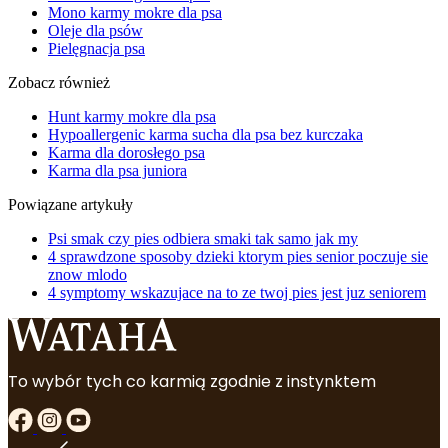
Mono karmy mokre dla psa
Oleje dla psów
Pielęgnacja psa
Zobacz również
Hunt karmy mokre dla psa
Hypoallergenic karma sucha dla psa bez kurczaka
Karma dla dorosłego psa
Karma dla psa juniora
Powiązane artykuły
Psi smak czy pies odbiera smaki tak samo jak my
4 sprawdzone sposoby dzieki ktorym pies senior poczuje sie
znow mlodo
4 symptomy wskazujace na to ze twoj pies jest juz seniorem
To wybór tych co karmią zgodnie z instynktem