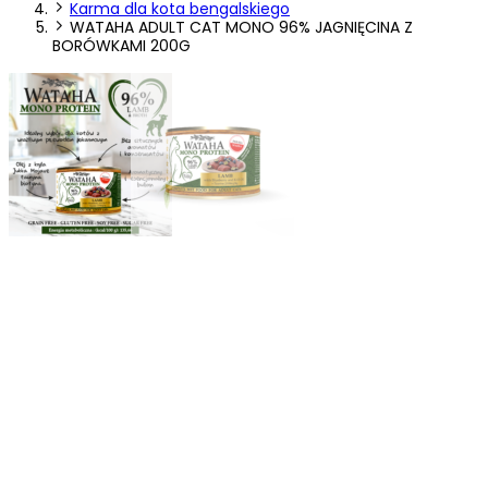
Karma dla kota bengalskiego
preferowany język lub region, w którym znajduje się użytkownik.
WATAHA ADULT CAT MONO 96% JAGNIĘCINA Z
BORÓWKAMI 200G
Statystyka
Statystyczne pliki cookie pomagają właścicielem stron internetowych
zrozumieć, w jaki sposób różni użytkownicy zachowują się na stronie,
gromadząc i zgłaszając anonimowe informacje.
Marketing
Marketingowe pliki cookie stosowane są w celu śledzenia
użytkowników na stronach internetowych. Celem jest wyświetlanie
reklam, które są istotne i interesujące dla poszczególnych
użytkowników i tym samym bardziej cenne dla wydawców i
reklamodawców strony trzeciej.
Nieklasyfikowane
Nieklasyfikowane pliki cookie, to pliki, które są w procesie
klasyfikowania, wraz z dostawcami poszczególnych ciasteczek.
Odrzuć