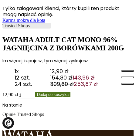
Tylko zalogowani klienci, którzy kupili ten produkt
mogą napisać opinię.
Karma mokra dla kota
WATAHA ADULT CAT MONO 96%
JAGNIĘCINA Z BORÓWKAMI 200G
Im więcej kupujesz, tym więcej zyskujesz
1x
12,90
zł
12 szt.
154,80
zł
143,96
zł
Pierwotna
Aktualna
24 szt.
309,60
zł
253,87
zł
cena
cena
Pierwotna
Aktualna
wynosiła:
wynosi:
cena
cena
ilość
12,90
zł
Dodaj do koszyka
154,80 zł.
143,96 zł.
wynosiła:
wynosi:
WATAHA
Na stanie
309,60 zł.
253,87 zł.
ADULT
CAT
Opinie Trusted Shops
MONO
96%
JAGNIĘCINA
Z