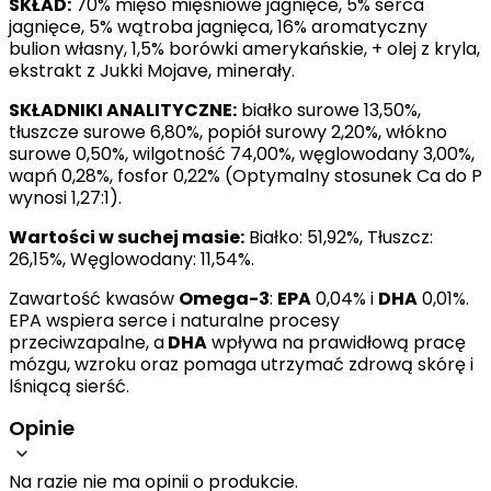
SKŁAD:
70% mięso mięśniowe jagnięce, 5% serca
jagnięce, 5% wątroba jagnięca, 16% aromatyczny
bulion własny, 1,5% borówki amerykańskie, + olej z kryla,
ekstrakt z Jukki Mojave, minerały.
SKŁADNIKI ANALITYCZNE:
białko surowe 13,50%,
tłuszcze surowe 6,80%, popiół surowy 2,20%, włókno
surowe 0,50%, wilgotność 74,00%, węglowodany 3,00%,
wapń 0,28%, fosfor 0,22% (Optymalny stosunek Ca do P
wynosi 1,27:1).
Wartości w suchej masie:
Białko: 51,92%, Tłuszcz:
26,15%, Węglowodany: 11,54%.
Zawartość kwasów
Omega-3
:
EPA
0,04% i
DHA
0,01%.
EPA wspiera serce i naturalne procesy
przeciwzapalne, a
DHA
wpływa na prawidłową pracę
mózgu, wzroku oraz pomaga utrzymać zdrową skórę i
lśniącą sierść.
Opinie
Na razie nie ma opinii o produkcie.