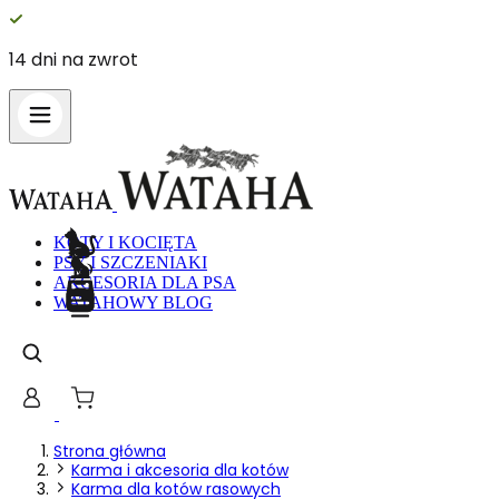
14 dni na zwrot
Wykorzystujemy pliki cookie do spersonalizowania treści i reklam,
aby oferować funkcje społecznościowe i analizować ruch w naszej
witrynie. Informacje o tym, jak korzystasz z naszej witryny,
udostępniamy partnerom społecznościowym, reklamowym i
analitycznym. Partnerzy mogą połączyć te informacje z innymi
danymi otrzymanymi od Ciebie lub uzyskanymi podczas korzystania z
ich usług.
KOTY I KOCIĘTA
PSY I SZCZENIAKI
AKCESORIA DLA PSA
Niezbędne
WATAHOWY BLOG
Niezbędne pliki cookie mają kluczowe znaczenie dla podstawowych
funkcji witryny i witryna nie będzie działać w zamierzony sposób bez
nich. Te pliki cookie nie przechowują żadnych danych
umożliwiających identyfikację osoby.
Preferencje
Strona główna
Karma i akcesoria dla kotów
Pliki cookie dotyczące preferencji umożliwiają stronie zapamiętanie
Karma dla kotów rasowych
informacji, które zmieniają wygląd lub funkcjonowanie strony, np.