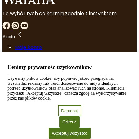
BORÓWKAMI
200G
To wybór tych co karmią zgodnie z instynktem
Konto
Moje konto
Zamówienia
Szczegóły konta
Zapomniane hasło
Cenimy prywatność użytkowników
Używamy plików cookie, aby poprawić jakość przeglądania,
Przydatne linki
wyświetlać reklamy lub treści dostosowane do indywidualnych
potrzeb użytkowników oraz analizować ruch na stronie. Kliknięcie
Regulamin
przycisku „Akceptuj wszystkie” oznacza zgodę na wykorzystywanie
Polityka prywatności
przez nas plików cookie.
Serwis
Dostosuj
Kontakt
Odrzuć
Blog
Akceptuj wszystko