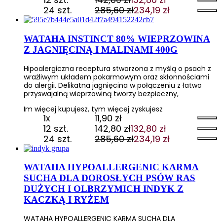
Pierwotna
Aktualna
24 szt.
285,60
zł
234,19
zł
cena
cena
Pierwotna
Aktualna
wynosiła:
wynosi:
cena
cena
142,80 zł.
132,80 zł.
wynosiła:
wynosi:
WATAHA INSTINCT 80% WIEPRZOWINA
285,60 zł.
234,19 zł.
Z JAGNIĘCINĄ I MALINAMI 400G
Hipoalergiczna receptura stworzona z myślą o psach z
wrażliwym układem pokarmowym oraz skłonnościami
do alergii. Delikatna jagnięcina w połączeniu z łatwo
przyswajalną wieprzowiną tworzy bezpieczny,
Im więcej kupujesz, tym więcej zyskujesz
1x
11,90
zł
12 szt.
142,80
zł
132,80
zł
Pierwotna
Aktualna
24 szt.
285,60
zł
234,19
zł
cena
cena
Pierwotna
Aktualna
wynosiła:
wynosi:
cena
cena
142,80 zł.
132,80 zł.
wynosiła:
wynosi:
WATAHA HYPOALLERGENIC KARMA
285,60 zł.
234,19 zł.
SUCHA DLA DOROSŁYCH PSÓW RAS
DUŻYCH I OLBRZYMICH INDYK Z
KACZKĄ I RYŻEM
WATAHA HYPOALLERGENIC KARMA SUCHA DLA