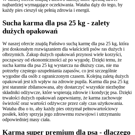
najbardziej wymagające oczekiwania. Wataha dąży do tego, by
każdy pies cieszył się pełnią zdrowia i energii.
Sucha karma dla psa 25 kg - zalety
dużych opakowań
W naszej ofercie znajdą Państwo suchą karmę dla psa 25 kg, która
jest doskonałym rozwiązaniem dla właścicieli psów ras dużych i
olbrzymich. Zakup dużych opakowań przynosi wiele korzyści,
począwszy od ekonomiczności aż po wygodę. Dzięki temu, że
sucha karma dla psa 25 kg wystarcza na dłuższy czas, nie ma
potrzeby częstego uzupełniania zapasów, co jest szczególnie
wygodne dla osób z ograniczonym czasem. Kolejną zaletą dużych
opakowań jest ich wpływ na zdrowie pupila. Karma dla psa 25 kg
jest starannie zbilansowana, aby dostarczyć wszystkie niezbędne
składniki odżywcze, które wspierają zdrowie i kondycję psa. Dzięki
trwałości dużych opakowań zapewniamy, że karma zachowuje
świeżość oraz wartości odżywcze przez cały czas użytkowania.
Wataha dba o to, aby każdy pies otrzymał pełnowartościowy
posiłek, który sprzyja jego zdrowemu rozwojowi i utrzymaniu
odpowiedniej masy ciała.
Karma super premium dla psa - dlaczego