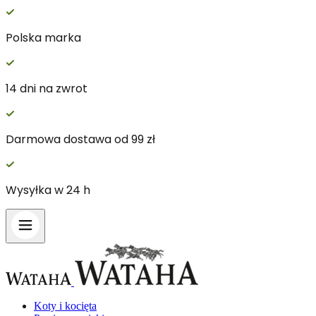
Polska marka
Wykorzystujemy pliki cookie do spersonalizowania treś
witrynie. Informacje o tym, jak korzystasz z naszej 
14 dni na zwrot
Partnerzy mogą połączyć te informacje z innymi danym
Darmowa dostawa od 99 zł
Niezbędne
Niezbędne pliki cookie mają kluczowe znaczenie dla p
nich. Te pliki cookie nie przechowują żadnych danych 
Wysyłka w 24 h
Preferencje
Pliki cookie dotyczące preferencji umożliwiają stronie
preferowany język lub region, w którym znajduje się 
Statystyka
Koty i kocięta
Statystyczne pliki cookie pomagają właścicielem stron