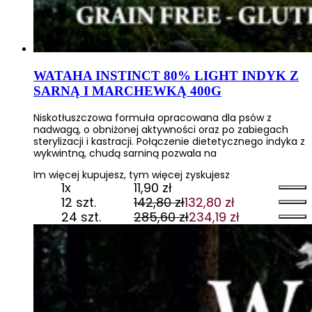
WATAHA INSTINCT 80% LIGHT INDYK Z
SARNĄ I MARCHEWKĄ 400G
Niskotłuszczowa formuła opracowana dla psów z
nadwagą, o obniżonej aktywności oraz po zabiegach
sterylizacji i kastracji. Połączenie dietetycznego indyka z
wykwintną, chudą sarniną pozwala na
Im więcej kupujesz, tym więcej zyskujesz
1x
11,90
zł
12 szt.
142,80
zł
132,80
zł
Pierwotna
Aktualna
24 szt.
285,60
zł
234,19
zł
cena
cena
Pierwotna
Aktualna
wynosiła:
wynosi:
cena
cena
142,80 zł.
132,80 zł.
wynosiła:
wynosi:
285,60 zł.
234,19 zł.