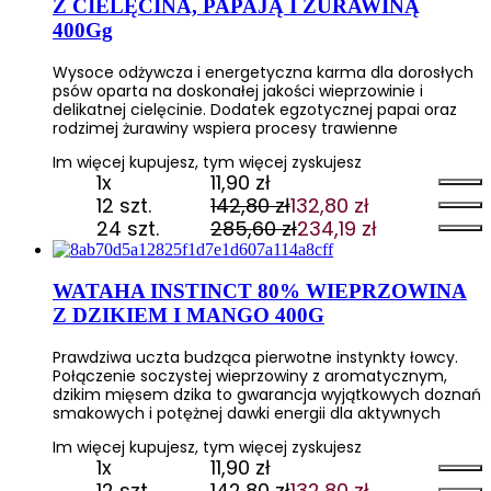
Z CIELĘCINA, PAPAJĄ I ŻURAWINĄ
400Gg
Wysoce odżywcza i energetyczna karma dla dorosłych
psów oparta na doskonałej jakości wieprzowinie i
delikatnej cielęcinie. Dodatek egzotycznej papai oraz
rodzimej żurawiny wspiera procesy trawienne
Im więcej kupujesz, tym więcej zyskujesz
1x
11,90
zł
12 szt.
142,80
zł
132,80
zł
Pierwotna
Aktualna
24 szt.
285,60
zł
234,19
zł
cena
cena
Pierwotna
Aktualna
wynosiła:
wynosi:
cena
cena
142,80 zł.
132,80 zł.
wynosiła:
wynosi:
WATAHA INSTINCT 80% WIEPRZOWINA
285,60 zł.
234,19 zł.
Z DZIKIEM I MANGO 400G
Prawdziwa uczta budząca pierwotne instynkty łowcy.
Połączenie soczystej wieprzowiny z aromatycznym,
dzikim mięsem dzika to gwarancja wyjątkowych doznań
smakowych i potężnej dawki energii dla aktywnych
Im więcej kupujesz, tym więcej zyskujesz
1x
11,90
zł
12 szt.
142,80
zł
132,80
zł