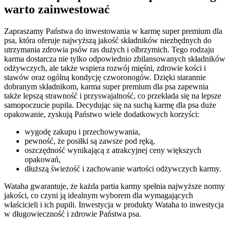
warto zainwestować
Zapraszamy Państwa do inwestowania w karmę super premium dla
psa, która oferuje najwyższą jakość składników niezbędnych do
utrzymania zdrowia psów ras dużych i olbrzymich. Tego rodzaju
karma dostarcza nie tylko odpowiednio zbilansowanych składników
odżywczych, ale także wspiera rozwój mięśni, zdrowie kości i
stawów oraz ogólną kondycję czworonogów. Dzięki starannie
dobranym składnikom, karma super premium dla psa zapewnia
także lepszą strawność i przyswajalność, co przekłada się na lepsze
samopoczucie pupila. Decydując się na suchą karmę dla psa duże
opakowanie, zyskują Państwo wiele dodatkowych korzyści:
wygodę zakupu i przechowywania,
pewność, że posiłki są zawsze pod ręką,
oszczędność wynikającą z atrakcyjnej ceny większych
opakowań,
dłuższą świeżość i zachowanie wartości odżywczych karmy.
Wataha gwarantuje, że każda partia karmy spełnia najwyższe normy
jakości, co czyni ją idealnym wyborem dla wymagających
właścicieli i ich pupili. Inwestycja w produkty Wataha to inwestycja
w długowieczność i zdrowie Państwa psa.