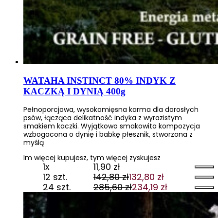
WATAHA INSTINCT 80% INDYK Z
KACZKĄ I DYNIĄ 400g
Pełnoporcjowa, wysokomięsna karma dla dorosłych
psów, łącząca delikatność indyka z wyrazistym
smakiem kaczki. Wyjątkowo smakowita kompozycja
wzbogacona o dynię i babkę płesznik, stworzona z
myślą
Im więcej kupujesz, tym więcej zyskujesz
1x
11,90
zł
12 szt.
142,80
zł
132,80
zł
Pierwotna
Aktualna
24 szt.
285,60
zł
234,19
zł
cena
cena
Pierwotna
Aktualna
wynosiła:
wynosi:
cena
cena
142,80 zł.
132,80 zł.
wynosiła:
wynosi: