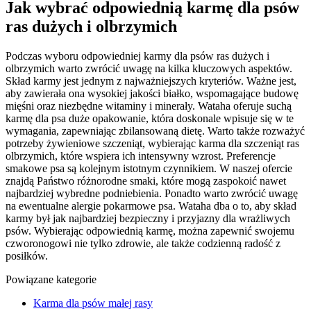
Jak wybrać odpowiednią karmę dla psów
ras dużych i olbrzymich
Podczas wyboru odpowiedniej karmy dla psów ras dużych i
olbrzymich warto zwrócić uwagę na kilka kluczowych aspektów.
Skład karmy jest jednym z najważniejszych kryteriów. Ważne jest,
aby zawierała ona wysokiej jakości białko, wspomagające budowę
mięśni oraz niezbędne witaminy i minerały. Wataha oferuje suchą
karmę dla psa duże opakowanie, która doskonale wpisuje się w te
wymagania, zapewniając zbilansowaną dietę. Warto także rozważyć
potrzeby żywieniowe szczeniąt, wybierając karma dla szczeniąt ras
olbrzymich, które wspiera ich intensywny wzrost. Preferencje
smakowe psa są kolejnym istotnym czynnikiem. W naszej ofercie
znajdą Państwo różnorodne smaki, które mogą zaspokoić nawet
najbardziej wybredne podniebienia. Ponadto warto zwrócić uwagę
na ewentualne alergie pokarmowe psa. Wataha dba o to, aby skład
karmy był jak najbardziej bezpieczny i przyjazny dla wrażliwych
psów. Wybierając odpowiednią karmę, można zapewnić swojemu
czworonogowi nie tylko zdrowie, ale także codzienną radość z
posiłków.
Powiązane kategorie
Karma dla psów małej rasy