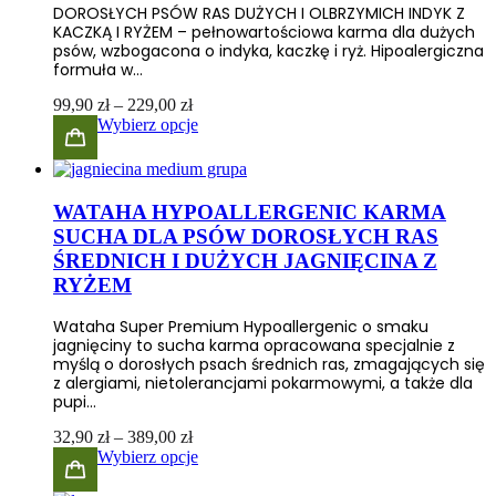
DOROSŁYCH PSÓW RAS DUŻYCH I OLBRZYMICH INDYK Z
KACZKĄ I RYŻEM – pełnowartościowa karma dla dużych
psów, wzbogacona o indyka, kaczkę i ryż. Hipoalergiczna
formuła w…
Zakres
99,90
zł
–
229,00
zł
cen:
Wybierz opcje
od
99,90 zł
do
229,00 zł
WATAHA HYPOALLERGENIC KARMA
SUCHA DLA PSÓW DOROSŁYCH RAS
ŚREDNICH I DUŻYCH JAGNIĘCINA Z
RYŻEM
Wataha Super Premium Hypoallergenic o smaku
jagnięciny to sucha karma opracowana specjalnie z
myślą o dorosłych psach średnich ras, zmagających się
z alergiami, nietolerancjami pokarmowymi, a także dla
pupi…
Zakres
32,90
zł
–
389,00
zł
cen:
Wybierz opcje
od
32,90 zł