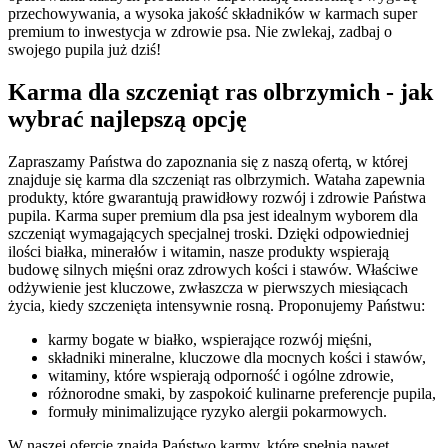
przechowywania, a wysoka jakość składników w karmach super
premium to inwestycja w zdrowie psa. Nie zwlekaj, zadbaj o
swojego pupila już dziś!
Karma dla szczeniąt ras olbrzymich - jak
wybrać najlepszą opcję
Zapraszamy Państwa do zapoznania się z naszą ofertą, w której
znajduje się karma dla szczeniąt ras olbrzymich. Wataha zapewnia
produkty, które gwarantują prawidłowy rozwój i zdrowie Państwa
pupila. Karma super premium dla psa jest idealnym wyborem dla
szczeniąt wymagających specjalnej troski. Dzięki odpowiedniej
ilości białka, minerałów i witamin, nasze produkty wspierają
budowę silnych mięśni oraz zdrowych kości i stawów. Właściwe
odżywienie jest kluczowe, zwłaszcza w pierwszych miesiącach
życia, kiedy szczenięta intensywnie rosną. Proponujemy Państwu:
karmy bogate w białko, wspierające rozwój mięśni,
składniki mineralne, kluczowe dla mocnych kości i stawów,
witaminy, które wspierają odporność i ogólne zdrowie,
różnorodne smaki, by zaspokoić kulinarne preferencje pupila,
formuły minimalizujące ryzyko alergii pokarmowych.
W naszej ofercie znajdą Państwo karmy, które spełnią nawet