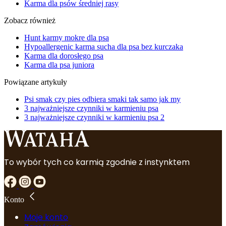
Karma dla psów średniej rasy
Zobacz również
Hunt karmy mokre dla psa
Hypoallergenic karma sucha dla psa bez kurczaka
Karma dla dorosłego psa
Karma dla psa juniora
Powiązane artykuły
Psi smak czy pies odbiera smaki tak samo jak my
3 najważniejsze czynniki w karmieniu psa
3 najważniejsze czynniki w karmieniu psa 2
To wybór tych co karmią zgodnie z instynktem
Konto
Moje konto