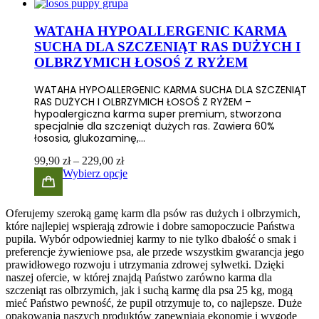
do
389,00 zł
WATAHA HYPOALLERGENIC KARMA
SUCHA DLA SZCZENIĄT RAS DUŻYCH I
OLBRZYMICH ŁOSOŚ Z RYŻEM
WATAHA HYPOALLERGENIC KARMA SUCHA DLA SZCZENIĄT
RAS DUŻYCH I OLBRZYMICH ŁOSOŚ Z RYŻEM –
hypoalergiczna karma super premium, stworzona
specjalnie dla szczeniąt dużych ras. Zawiera 60%
łososia, glukozaminę,…
Zakres
99,90
zł
–
229,00
zł
cen:
Wybierz opcje
od
99,90 zł
do
Oferujemy szeroką gamę karm dla psów ras dużych i olbrzymich,
229,00 zł
które najlepiej wspierają zdrowie i dobre samopoczucie Państwa
pupila. Wybór odpowiedniej karmy to nie tylko dbałość o smak i
preferencje żywieniowe psa, ale przede wszystkim gwarancja jego
prawidłowego rozwoju i utrzymania zdrowej sylwetki. Dzięki
naszej ofercie, w której znajdą Państwo zarówno karma dla
szczeniąt ras olbrzymich, jak i suchą karmę dla psa 25 kg, mogą
mieć Państwo pewność, że pupil otrzymuje to, co najlepsze. Duże
opakowania naszych produktów zapewniają ekonomię i wygodę