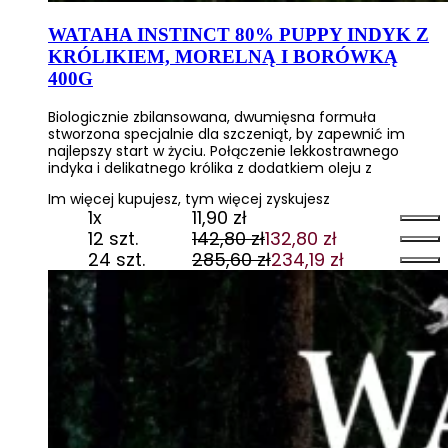
WATAHA INSTINCT 80% PUPPY INDYK Z
KRÓLIKIEM, MORELNĄ I BORÓWKĄ
400G
Biologicznie zbilansowana, dwumięsna formuła
stworzona specjalnie dla szczeniąt, by zapewnić im
najlepszy start w życiu. Połączenie lekkostrawnego
indyka i delikatnego królika z dodatkiem oleju z
Im więcej kupujesz, tym więcej zyskujesz
1x
11,90
zł
12 szt.
142,80
zł
132,80
zł
Pierwotna
Aktualna
24 szt.
285,60
zł
234,19
zł
cena
cena
Pierwotna
Aktualna
wynosiła:
wynosi:
cena
cena
142,80 zł.
132,80 zł.
wynosiła:
wynosi:
285,60 zł.
234,19 zł.