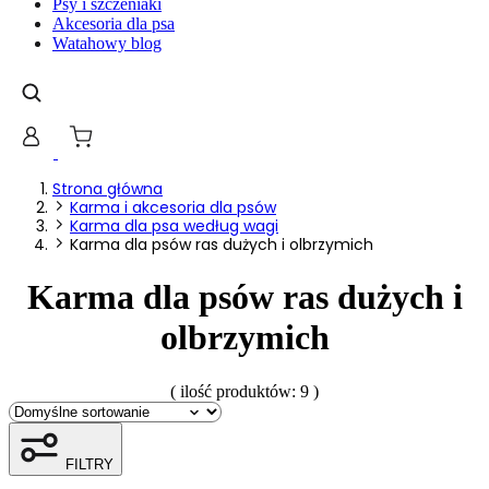
Psy i szczeniaki
gromadząc i zgłaszając anonimowe informacje.
Akcesoria dla psa
Watahowy blog
Marketing
Marketingowe pliki cookie stosowane są w celu śledzen
istotne i interesujące dla poszczególnych użytkownik
Nieklasyfikowane
Strona główna
Karma i akcesoria dla psów
Nieklasyfikowane pliki cookie, to pliki, które są w pr
Karma dla psa według wagi
Karma dla psów ras dużych i olbrzymich
Karma dla psów ras dużych i
olbrzymich
( ilość produktów: 9 )
FILTRY