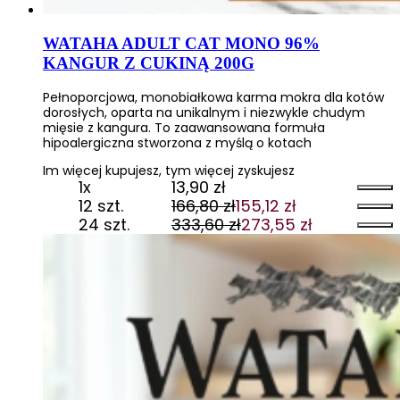
WATAHA ADULT CAT MONO 96%
KANGUR Z CUKINĄ 200G
Pełnoporcjowa, monobiałkowa karma mokra dla kotów
dorosłych, oparta na unikalnym i niezwykle chudym
mięsie z kangura. To zaawansowana formuła
hipoalergiczna stworzona z myślą o kotach
Im więcej kupujesz, tym więcej zyskujesz
1x
13,90
zł
12 szt.
166,80
zł
155,12
zł
Pierwotna
Aktualna
24 szt.
333,60
zł
273,55
zł
cena
cena
Pierwotna
Aktualna
wynosiła:
wynosi:
cena
cena
166,80 zł.
155,12 zł.
wynosiła:
wynosi:
333,60 zł.
273,55 zł.