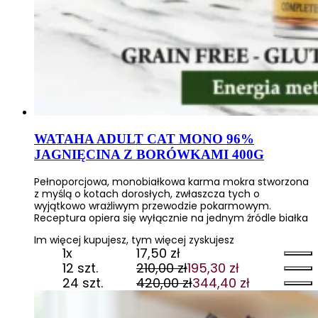
WATAHA ADULT CAT MONO 96%
JAGNIĘCINA Z BORÓWKAMI 400G
Pełnoporcjowa, monobiałkowa karma mokra stworzona
z myślą o kotach dorosłych, zwłaszcza tych o
wyjątkowo wrażliwym przewodzie pokarmowym.
Receptura opiera się wyłącznie na jednym źródle białka
Im więcej kupujesz, tym więcej zyskujesz
1x
17,50
zł
12 szt.
210,00
zł
195,30
zł
Pierwotna
Aktualna
24 szt.
420,00
zł
344,40
zł
cena
cena
Pierwotna
Aktualna
wynosiła:
wynosi:
cena
cena