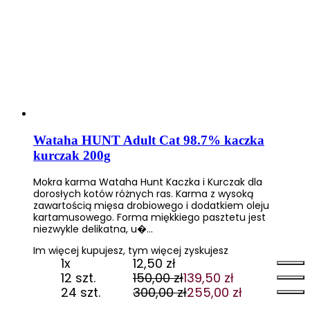
Wataha HUNT Adult Cat 98.7% kaczka
kurczak 200g
Mokra karma Wataha Hunt Kaczka i Kurczak dla
dorosłych kotów różnych ras. Karma z wysoką
zawartością mięsa drobiowego i dodatkiem oleju
kartamusowego. Forma miękkiego pasztetu jest
niezwykle delikatna, u�…
Im więcej kupujesz, tym więcej zyskujesz
1x
12,50
zł
12 szt.
150,00
zł
139,50
zł
Pierwotna
Aktualna
24 szt.
300,00
zł
255,00
zł
cena
cena
Pierwotna
Aktualna