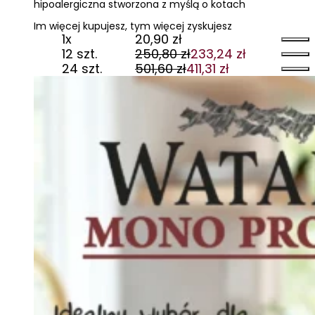
hipoalergiczna stworzona z myślą o kotach
Im więcej kupujesz, tym więcej zyskujesz
1x
20,90
zł
12 szt.
250,80
zł
233,24
zł
Pierwotna
Aktualna
24 szt.
501,60
zł
411,31
zł
cena
cena
Pierwotna
Aktualna
wynosiła:
wynosi:
cena
cena
250,80 zł.
233,24 zł.
wynosiła:
wynosi:
501,60 zł.
411,31 zł.