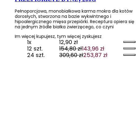
Pełnoporcjowa, monobiałkowa karma mokra dla kotów
dorosłych, stworzona na bazie wykwintnego i
hipoalergicznego mięsa przepiórki. Receptura opiera się
na jednym źródle białka zwierzęcego, co czyni
Im więcej kupujesz, tym więcej zyskujesz
1x
12,90
zł
12 szt.
154,80
zł
143,96
zł
Pierwotna
Aktualna
24 szt.
309,60
zł
253,87
zł
cena
cena
Pierwotna
Aktualna
wynosiła:
wynosi:
cena
cena
154,80 zł.
143,96 zł.
wynosiła:
wynosi:
309,60 zł.
253,87 zł.