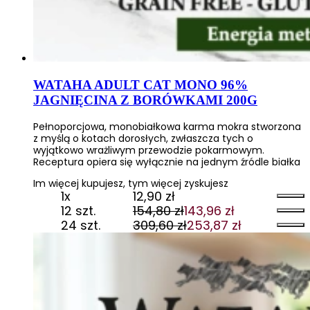
WATAHA ADULT CAT MONO 96%
JAGNIĘCINA Z BORÓWKAMI 200G
Pełnoporcjowa, monobiałkowa karma mokra stworzona
z myślą o kotach dorosłych, zwłaszcza tych o
wyjątkowo wrażliwym przewodzie pokarmowym.
Receptura opiera się wyłącznie na jednym źródle białka
Im więcej kupujesz, tym więcej zyskujesz
1x
12,90
zł
12 szt.
154,80
zł
143,96
zł
Pierwotna
Aktualna
24 szt.
309,60
zł
253,87
zł
cena
cena
Pierwotna
Aktualna
wynosiła:
wynosi:
cena
cena
154,80 zł.
143,96 zł.
wynosiła:
wynosi:
309,60 zł.
253,87 zł.