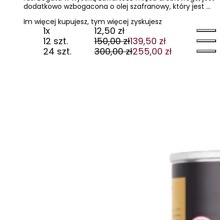
dodatkowo wzbogacona o olej szafranowy, który jest …
Im więcej kupujesz, tym więcej zyskujesz
1x
12,50
zł
12 szt.
150,00
zł
139,50
zł
Pierwotna
Aktualna
24 szt.
300,00
zł
255,00
zł
cena
cena
Pierwotna
Aktualna
wynosiła:
wynosi:
cena
cena
150,00 zł.
139,50 zł.
wynosiła:
wynosi:
300,00 zł.
255,00 zł.