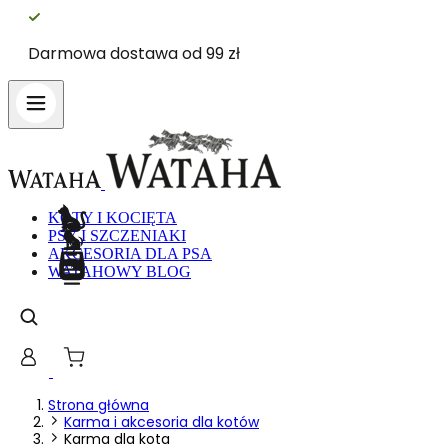
Darmowa dostawa od 99 zł
Wykorzystujemy pliki cookie do spersonalizowania treś
witrynie. Informacje o tym, jak korzystasz z naszej 
Partnerzy mogą połączyć te informacje z innymi danym
Niezbędne
KOTY I KOCIĘTA
PSY I SZCZENIAKI
Niezbędne pliki cookie mają kluczowe znaczenie dla p
nich. Te pliki cookie nie przechowują żadnych danych 
AKCESORIA DLA PSA
WATAHOWY BLOG
Preferencje
Pliki cookie dotyczące preferencji umożliwiają stronie
preferowany język lub region, w którym znajduje się 
Statystyka
Strona główna
Karma i akcesoria dla kotów
Karma dla kota
Statystyczne pliki cookie pomagają właścicielem stron