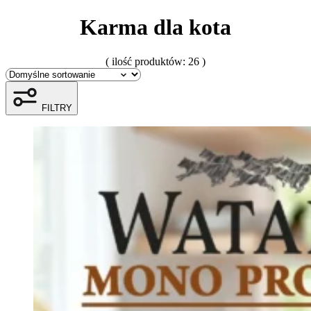
gromadząc i zgłaszając anonimowe informacje.
Karma dla kota
Marketing
( ilość produktów: 26 )
Marketingowe pliki cookie stosowane są w celu śledzen
istotne i interesujące dla poszczególnych użytkownik
FILTRY
Nieklasyfikowane
Nieklasyfikowane pliki cookie, to pliki, które są w pr