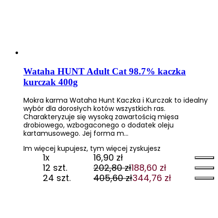
Wataha HUNT Adult Cat 98.7% kaczka
kurczak 400g
Mokra karma Wataha Hunt Kaczka i Kurczak to idealny
wybór dla dorosłych kotów wszystkich ras.
Charakteryzuje się wysoką zawartością mięsa
drobiowego, wzbogaconego o dodatek oleju
kartamusowego. Jej forma m…
Im więcej kupujesz, tym więcej zyskujesz
1x
16,90
zł
12 szt.
202,80
zł
188,60
zł
Pierwotna
Aktualna
24 szt.
405,60
zł
344,76
zł
cena
cena
Pierwotna
Aktualna
wynosiła:
wynosi:
cena
cena
202,80 zł.
188,60 zł.
wynosiła:
wynosi:
405,60 zł.
344,76 zł.