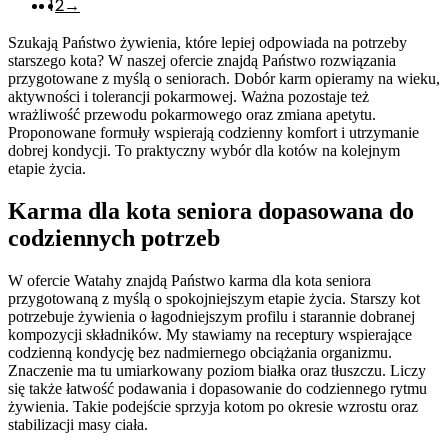
1
2
→
Szukają Państwo żywienia, które lepiej odpowiada na potrzeby
starszego kota? W naszej ofercie znajdą Państwo rozwiązania
przygotowane z myślą o seniorach. Dobór karm opieramy na wieku,
aktywności i tolerancji pokarmowej. Ważna pozostaje też
wrażliwość przewodu pokarmowego oraz zmiana apetytu.
Proponowane formuły wspierają codzienny komfort i utrzymanie
dobrej kondycji. To praktyczny wybór dla kotów na kolejnym
etapie życia.
Karma dla kota seniora dopasowana do
codziennych potrzeb
W ofercie Watahy znajdą Państwo karma dla kota seniora
przygotowaną z myślą o spokojniejszym etapie życia. Starszy kot
potrzebuje żywienia o łagodniejszym profilu i starannie dobranej
kompozycji składników. My stawiamy na receptury wspierające
codzienną kondycję bez nadmiernego obciążania organizmu.
Znaczenie ma tu umiarkowany poziom białka oraz tłuszczu. Liczy
się także łatwość podawania i dopasowanie do codziennego rytmu
żywienia. Takie podejście sprzyja kotom po okresie wzrostu oraz
stabilizacji masy ciała.