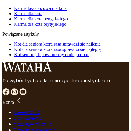
Karma bezzbożowa dla kota
Karma dla kota
Karma dla kota bengalskiego
Karma dla kota brytyjskiego
Powiązane artykuły
Kot dla seniora ktora rasa sprawdzi sie najlepiej
Kot dla seniora ktora rasa sprawdzi sie najlepiej
Kot senior jak powinnismy o niego dbac
To wybór tych co karmią zgodnie z instynktem
Konto
Moje konto
Zamówienia
Szczegóły konta
Zapomniane hasło