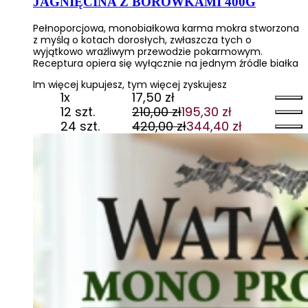
JAGNIĘCINA Z BORÓWKAMI 400G
Pełnoporcjowa, monobiałkowa karma mokra stworzona
z myślą o kotach dorosłych, zwłaszcza tych o
wyjątkowo wrażliwym przewodzie pokarmowym.
Receptura opiera się wyłącznie na jednym źródle białka
Im więcej kupujesz, tym więcej zyskujesz
1x
17,50
zł
12 szt.
210,00
zł
195,30
zł
Pierwotna
Aktualna
24 szt.
420,00
zł
344,40
zł
cena
cena
Pierwotna
Aktualna
wynosiła:
wynosi:
cena
cena
210,00 zł.
195,30 zł.
wynosiła:
wynosi:
420,00 zł.
344,40 zł.