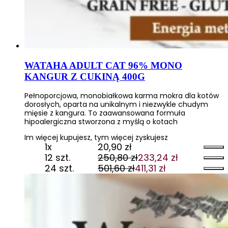
WATAHA ADULT CAT 96% MONO
KANGUR Z CUKINĄ 400G
Pełnoporcjowa, monobiałkowa karma mokra dla kotów
dorosłych, oparta na unikalnym i niezwykle chudym
mięsie z kangura. To zaawansowana formuła
hipoalergiczna stworzona z myślą o kotach
Im więcej kupujesz, tym więcej zyskujesz
1x
20,90
zł
12 szt.
250,80
zł
233,24
zł
Pierwotna
Aktualna
24 szt.
501,60
zł
411,31
zł
cena
cena
Pierwotna
Aktualna
wynosiła:
wynosi:
cena
cena
250,80 zł.
233,24 zł.
wynosiła:
wynosi:
501,60 zł.
411,31 zł.