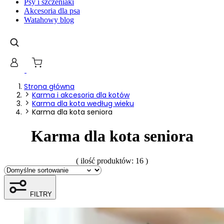
Psy i szczeniaki
gromadząc i zgłaszając anonimowe informacje.
Akcesoria dla psa
Watahowy blog
Marketing
Marketingowe pliki cookie stosowane są w celu śledzen
istotne i interesujące dla poszczególnych użytkownik
Nieklasyfikowane
Strona główna
Karma i akcesoria dla kotów
Nieklasyfikowane pliki cookie, to pliki, które są w pr
Karma dla kota według wieku
Karma dla kota seniora
Karma dla kota seniora
( ilość produktów: 16 )
FILTRY