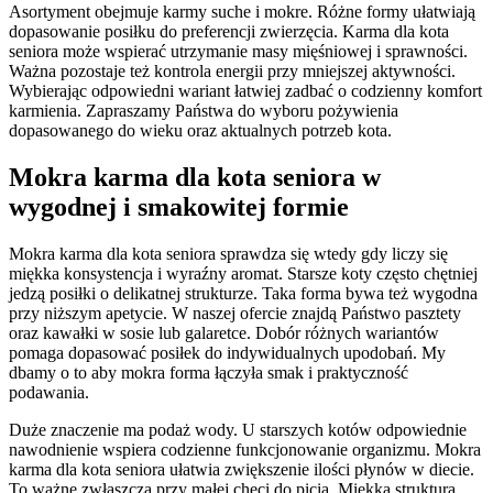
Asortyment obejmuje karmy suche i mokre. Różne formy ułatwiają
dopasowanie posiłku do preferencji zwierzęcia. Karma dla kota
seniora może wspierać utrzymanie masy mięśniowej i sprawności.
Ważna pozostaje też kontrola energii przy mniejszej aktywności.
Wybierając odpowiedni wariant łatwiej zadbać o codzienny komfort
karmienia. Zapraszamy Państwa do wyboru pożywienia
dopasowanego do wieku oraz aktualnych potrzeb kota.
Mokra karma dla kota seniora w
wygodnej i smakowitej formie
Mokra karma dla kota seniora sprawdza się wtedy gdy liczy się
miękka konsystencja i wyraźny aromat. Starsze koty często chętniej
jedzą posiłki o delikatnej strukturze. Taka forma bywa też wygodna
przy niższym apetycie. W naszej ofercie znajdą Państwo pasztety
oraz kawałki w sosie lub galaretce. Dobór różnych wariantów
pomaga dopasować posiłek do indywidualnych upodobań. My
dbamy o to aby mokra forma łączyła smak i praktyczność
podawania.
Duże znaczenie ma podaż wody. U starszych kotów odpowiednie
nawodnienie wspiera codzienne funkcjonowanie organizmu. Mokra
karma dla kota seniora ułatwia zwiększenie ilości płynów w diecie.
To ważne zwłaszcza przy małej chęci do picia. Miękka struktura