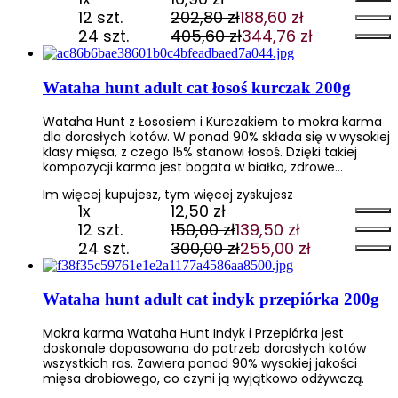
12 szt.
202,80
zł
188,60
zł
Pierwotna
Aktualna
24 szt.
405,60
zł
344,76
zł
cena
cena
Pierwotna
Aktualna
wynosiła:
wynosi:
cena
cena
202,80 zł.
188,60 zł.
wynosiła:
wynosi:
Wataha hunt adult cat łosoś kurczak 200g
405,60 zł.
344,76 zł.
Wataha Hunt z Łososiem i Kurczakiem to mokra karma
dla dorosłych kotów. W ponad 90% składa się w wysokiej
klasy mięsa, z czego 15% stanowi łosoś. Dzięki takiej
kompozycji karma jest bogata w białko, zdrowe…
Im więcej kupujesz, tym więcej zyskujesz
1x
12,50
zł
12 szt.
150,00
zł
139,50
zł
Pierwotna
Aktualna
24 szt.
300,00
zł
255,00
zł
cena
cena
Pierwotna
Aktualna
wynosiła:
wynosi:
cena
cena
150,00 zł.
139,50 zł.
wynosiła:
wynosi:
Wataha hunt adult cat indyk przepiórka 200g
300,00 zł.
255,00 zł.
Mokra karma Wataha Hunt Indyk i Przepiórka jest
doskonale dopasowana do potrzeb dorosłych kotów
wszystkich ras. Zawiera ponad 90% wysokiej jakości
mięsa drobiowego, co czyni ją wyjątkowo odżywczą.