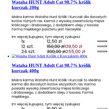
202,80 zł.
188,60 zł.
wynosiła:
wynosi:
Wataha HUNT Adult Cat 98.7% królik
405,60 zł.
344,76 zł.
kurczak 200g
Mokra karma Wataha Hunt Królik i Kurczak dla dorosłych
kotów różnych ras. Karma z wysoką zawartością mięsa
króliczego i drobiowego, z dodatkiem oleju z łososia.
Forma miękkiego pasztetu jest niezwykle …
Im więcej kupujesz, tym więcej zyskujesz
1x
12,50
zł
12 szt.
150,00
zł
139,50
zł
Pierwotna
Aktualna
24 szt.
300,00
zł
255,00
zł
cena
cena
Pierwotna
Aktualna
wynosiła:
wynosi:
cena
cena
150,00 zł.
139,50 zł.
wynosiła:
wynosi:
Wataha HUNT Adult Cat 98.7% królik
300,00 zł.
255,00 zł.
kurczak 400g
Mokra karma Wataha Hunt Królik i Kurczak to idealna
karma dla dorosłych kotów wszystkich ras. Karma
posiada wysoką zawartością mięsa króliczego
i drobiowego, z dodatkiem oleju z łososia. Forma
miękkiego…
Im więcej kupujesz, tym więcej zyskujesz
1x
16,90
zł