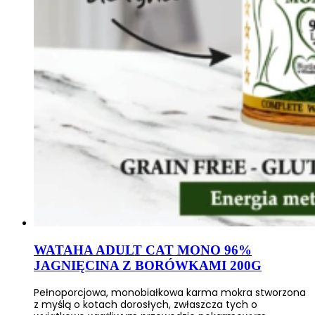
WATAHA ADULT CAT MONO 96%
JAGNIĘCINA Z BORÓWKAMI 200G
Pełnoporcjowa, monobiałkowa karma mokra stworzona
z myślą o kotach dorosłych, zwłaszcza tych o