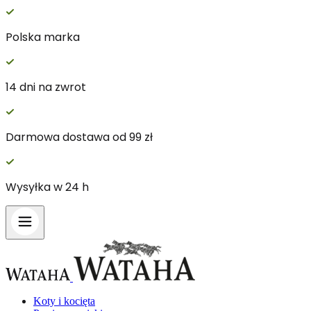
Polska marka
Wykorzystujemy pliki cookie do spersonalizowania treś
witrynie. Informacje o tym, jak korzystasz z naszej 
14 dni na zwrot
Partnerzy mogą połączyć te informacje z innymi danym
Darmowa dostawa od 99 zł
Niezbędne
Niezbędne pliki cookie mają kluczowe znaczenie dla p
nich. Te pliki cookie nie przechowują żadnych danych 
Wysyłka w 24 h
Preferencje
Pliki cookie dotyczące preferencji umożliwiają stronie
preferowany język lub region, w którym znajduje się 
Statystyka
Koty i kocięta
Statystyczne pliki cookie pomagają właścicielem stron