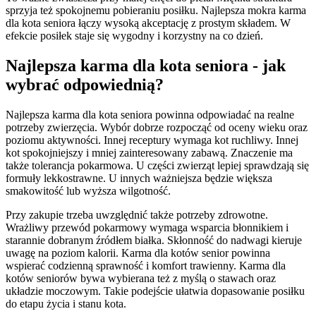
sprzyja też spokojnemu pobieraniu posiłku. Najlepsza mokra karma
dla kota seniora łączy wysoką akceptację z prostym składem. W
efekcie posiłek staje się wygodny i korzystny na co dzień.
Najlepsza karma dla kota seniora - jak
wybrać odpowiednią?
Najlepsza karma dla kota seniora powinna odpowiadać na realne
potrzeby zwierzęcia. Wybór dobrze rozpocząć od oceny wieku oraz
poziomu aktywności. Innej receptury wymaga kot ruchliwy. Innej
kot spokojniejszy i mniej zainteresowany zabawą. Znaczenie ma
także tolerancja pokarmowa. U części zwierząt lepiej sprawdzają się
formuły lekkostrawne. U innych ważniejsza będzie większa
smakowitość lub wyższa wilgotność.
Przy zakupie trzeba uwzględnić także potrzeby zdrowotne.
Wrażliwy przewód pokarmowy wymaga wsparcia błonnikiem i
starannie dobranym źródłem białka. Skłonność do nadwagi kieruje
uwagę na poziom kalorii. Karma dla kotów senior powinna
wspierać codzienną sprawność i komfort trawienny. Karma dla
kotów seniorów bywa wybierana też z myślą o stawach oraz
układzie moczowym. Takie podejście ułatwia dopasowanie posiłku
do etapu życia i stanu kota.