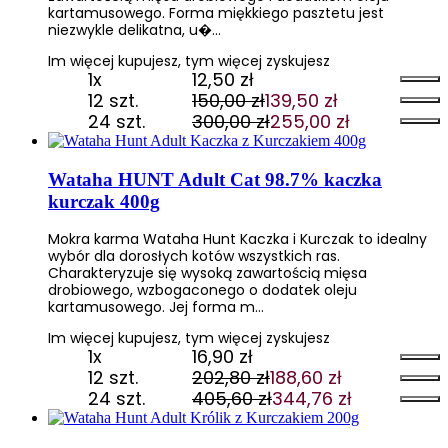
kartamusowego. Forma miękkiego pasztetu jest
niezwykle delikatna, u�…
Im więcej kupujesz, tym więcej zyskujesz
1x
12,50
zł
12 szt.
150,00
zł
139,50
zł
Pierwotna
Aktualna
24 szt.
300,00
zł
255,00
zł
cena
cena
Pierwotna
Aktualna
wynosiła:
wynosi:
cena
cena
150,00 zł.
139,50 zł.
wynosiła:
wynosi:
Wataha HUNT Adult Cat 98.7% kaczka
300,00 zł.
255,00 zł.
kurczak 400g
Mokra karma Wataha Hunt Kaczka i Kurczak to idealny
wybór dla dorosłych kotów wszystkich ras.
Charakteryzuje się wysoką zawartością mięsa
drobiowego, wzbogaconego o dodatek oleju
kartamusowego. Jej forma m…
Im więcej kupujesz, tym więcej zyskujesz
1x
16,90
zł
12 szt.
202,80
zł
188,60
zł
Pierwotna
Aktualna
24 szt.
405,60
zł
344,76
zł
cena
cena
Pierwotna
Aktualna
wynosiła:
wynosi:
cena
cena