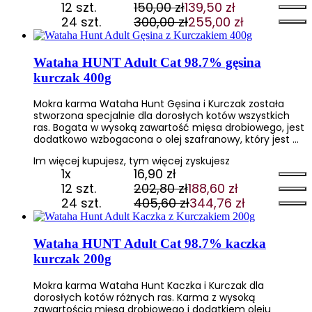
12 szt.
150,00
zł
139,50
zł
Pierwotna
Aktualna
24 szt.
300,00
zł
255,00
zł
cena
cena
Pierwotna
Aktualna
wynosiła:
wynosi:
cena
cena
150,00 zł.
139,50 zł.
wynosiła:
wynosi:
Wataha HUNT Adult Cat 98.7% gęsina
300,00 zł.
255,00 zł.
kurczak 400g
Mokra karma Wataha Hunt Gęsina i Kurczak została
stworzona specjalnie dla dorosłych kotów wszystkich
ras. Bogata w wysoką zawartość mięsa drobiowego, jest
dodatkowo wzbogacona o olej szafranowy, który jest …
Im więcej kupujesz, tym więcej zyskujesz
1x
16,90
zł
12 szt.
202,80
zł
188,60
zł
Pierwotna
Aktualna
24 szt.
405,60
zł
344,76
zł
cena
cena
Pierwotna
Aktualna
wynosiła:
wynosi:
cena
cena
202,80 zł.
188,60 zł.
wynosiła:
wynosi:
Wataha HUNT Adult Cat 98.7% kaczka
405,60 zł.
344,76 zł.
kurczak 200g
Mokra karma Wataha Hunt Kaczka i Kurczak dla
dorosłych kotów różnych ras. Karma z wysoką
zawartością mięsa drobiowego i dodatkiem oleju