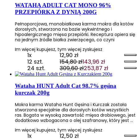
333,60 zł.
273,55 zł.
WATAHA ADULT CAT MONO 96%
PRZEPIÓRKA Z DYNIĄ 200G
Pełnoporcjowa, monobiałkowa karma mokra dla kotów
dorosłych, stworzona na bazie wykwintnego i
hipoalergicznego mięsa przepiórki. Receptura opiera się
na jednym źródle białka zwierzęcego, co czyni
Im więcej kupujesz, tym więcej zyskujesz
1x
12,90
zł
12 szt.
154,80
zł
143,96
zł
Pierwotna
Aktualna
24 szt.
309,60
zł
253,87
zł
cena
cena
Pierwotna
Aktualna
wynosiła:
wynosi:
cena
cena
154,80 zł.
143,96 zł.
wynosiła:
wynosi:
Wataha HUNT Adult Cat 98.7% gęsina
309,60 zł.
253,87 zł.
kurczak 200g
Mokra karma Wataha Hunt Gęsina i Kurczak została
stworzona specjalnie dla dorosłych kotów wszystkich
ras. Bogata w wysoką zawartość mięsa drobiowego, jest
dodatkowo wzbogacona o olej szafranowy, który jest …
Im więcej kupujesz, tym więcej zyskujesz
1x
12,50
zł