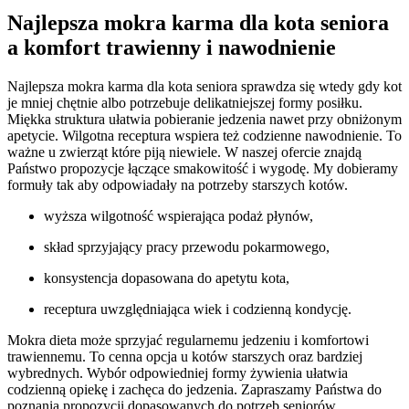
Najlepsza mokra karma dla kota seniora
a komfort trawienny i nawodnienie
Najlepsza mokra karma dla kota seniora sprawdza się wtedy gdy kot
je mniej chętnie albo potrzebuje delikatniejszej formy posiłku.
Miękka struktura ułatwia pobieranie jedzenia nawet przy obniżonym
apetycie. Wilgotna receptura wspiera też codzienne nawodnienie. To
ważne u zwierząt które piją niewiele. W naszej ofercie znajdą
Państwo propozycje łączące smakowitość i wygodę. My dobieramy
formuły tak aby odpowiadały na potrzeby starszych kotów.
wyższa wilgotność wspierająca podaż płynów,
skład sprzyjający pracy przewodu pokarmowego,
konsystencja dopasowana do apetytu kota,
receptura uwzględniająca wiek i codzienną kondycję.
Mokra dieta może sprzyjać regularnemu jedzeniu i komfortowi
trawiennemu. To cenna opcja u kotów starszych oraz bardziej
wybrednych. Wybór odpowiedniej formy żywienia ułatwia
codzienną opiekę i zachęca do jedzenia. Zapraszamy Państwa do
poznania propozycji dopasowanych do potrzeb seniorów.