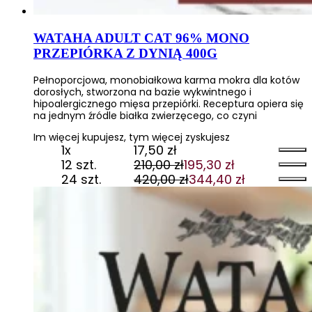
WATAHA ADULT CAT 96% MONO
PRZEPIÓRKA Z DYNIĄ 400G
Pełnoporcjowa, monobiałkowa karma mokra dla kotów
dorosłych, stworzona na bazie wykwintnego i
hipoalergicznego mięsa przepiórki. Receptura opiera się
na jednym źródle białka zwierzęcego, co czyni
Im więcej kupujesz, tym więcej zyskujesz
1x
17,50
zł
12 szt.
210,00
zł
195,30
zł
Pierwotna
Aktualna
24 szt.
420,00
zł
344,40
zł
cena
cena
Pierwotna
Aktualna
wynosiła:
wynosi:
cena
cena
210,00 zł.
195,30 zł.
wynosiła:
wynosi:
420,00 zł.
344,40 zł.