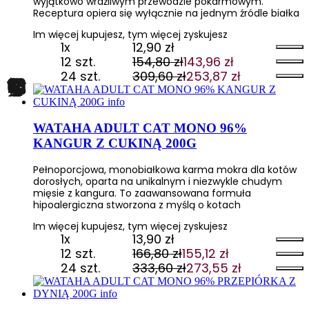
wyjątkowo wrażliwym przewodzie pokarmowym.
Receptura opiera się wyłącznie na jednym źródle białka
Im więcej kupujesz, tym więcej zyskujesz
1x
12,90
zł
12 szt.
154,80
zł
143,96
zł
Pierwotna
Aktualna
24 szt.
309,60
zł
253,87
zł
cena
cena
Pierwotna
Aktualna
wynosiła:
wynosi:
cena
cena
154,80 zł.
143,96 zł.
wynosiła:
wynosi:
309,60 zł.
253,87 zł.
WATAHA ADULT CAT MONO 96%
KANGUR Z CUKINĄ 200G
Pełnoporcjowa, monobiałkowa karma mokra dla kotów
dorosłych, oparta na unikalnym i niezwykle chudym
mięsie z kangura. To zaawansowana formuła
hipoalergiczna stworzona z myślą o kotach
Im więcej kupujesz, tym więcej zyskujesz
1x
13,90
zł
12 szt.
166,80
zł
155,12
zł
Pierwotna
Aktualna
24 szt.
333,60
zł
273,55
zł
cena
cena
Pierwotna
Aktualna
wynosiła:
wynosi:
cena
cena
166,80 zł.
155,12 zł.
wynosiła:
wynosi: