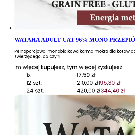
WATAHA ADULT CAT 96% MONO PRZEPIÓ
Pełnoporcjowa, monobiałkowa karma mokra dla kotów doro
zwierzęcego, co czyni
Im więcej kupujesz, tym więcej zyskujesz
1x
17,50
zł
12 szt.
210,00
zł
195,30
zł
Pierwotna
Aktualna
24 szt.
420,00
zł
344,40
zł
cena
cena
Pierwotna
Aktualna
wynosiła:
wynosi:
cena
cena
210,00 zł.
195,30 zł.
wynosiła:
wynosi:
420,00 zł.
344,40 zł.