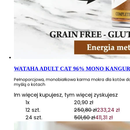
Wykorzystujemy pliki cookie do
witrynie. Informacje o tym, j
Partnerzy mogą połączyć te in
WATAHA ADULT CAT 96% MONO KANGUR 
Niezbędne
Pełnoporcjowa, monobiałkowa karma mokra dla kotów dor
myślą o kotach
Niezbędne pliki cookie mają k
nich. Te pliki cookie nie prze
Im więcej kupujesz, tym więcej zyskujesz
1x
20,90
zł
Preferencje
12 szt.
250,80
zł
233,24
zł
Pierwotna
Aktualna
24 szt.
501,60
zł
411,31
zł
Pliki cookie dotyczące prefere
cena
cena
Pierwotna
Aktualna
preferowany język lub region,
wynosiła:
wynosi:
cena
cena