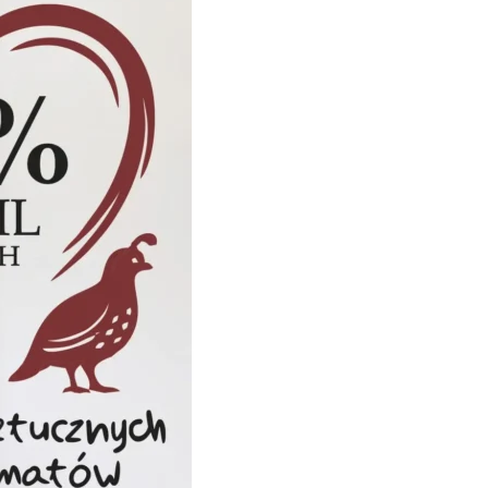
icy zachowują się na stronie,
t wyświetlanie reklam, które są
dawców strony trzeciej.
h ciasteczek.
Akceptuj wszystko