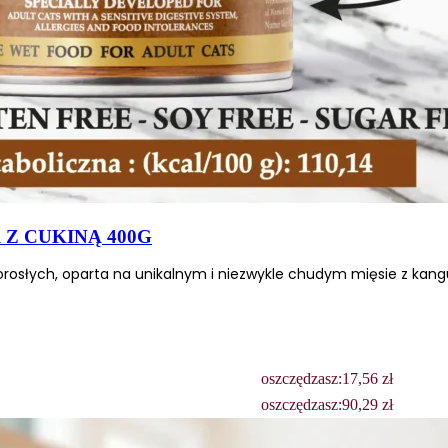
 spersonalizowania treści i reklam, aby oferować funkcje społecznościowe i a
ak korzystasz z naszej witryny, udostępniamy partnerom społecznościowym, re
formacje z innymi danymi otrzymanymi od Ciebie lub uzyskanymi podczas korzy
Z CUKINĄ 400G
osłych, oparta na unikalnym i niezwykle chudym mięsie z kang
luczowe znaczenie dla podstawowych funkcji witryny i witryna nie będzie dzia
chowują żadnych danych umożliwiających identyfikację osoby.
oszczędzasz:
17,56
zł
oszczędzasz:
90,29
zł
ncji umożliwiają stronie zapamiętanie informacji, które zmieniają wygląd lub f
 w którym znajduje się użytkownik.