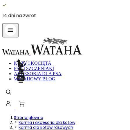
arka
14 dni na 
KOTY I KOCIĘTA
PSY I SZCZENIAKI
AKCESORIA DLA PSA
WATAHOWY BLOG
Strona główna
Karma i akcesoria dla kotów
Karma dla kotów rasowych