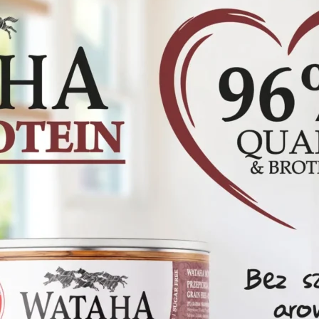
gają właścicielem stron internetowych zrozumieć, w jaki sposób różni użytkown
owe informacje.
owane są w celu śledzenia użytkowników na stronach internetowych. Celem jes
szczególnych użytkowników i tym samym bardziej cenne dla wydawców i reklamo
 to pliki, które są w procesie klasyfikowania, wraz z dostawcami poszczególnyc
Zapisz moje preferencje