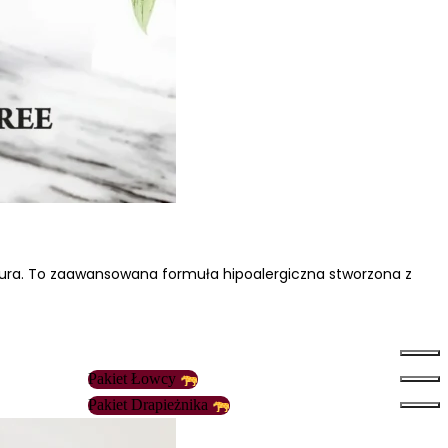
nalizować ruch w naszej
klamowym i analitycznym.
stania z ich usług.
ura. To zaawansowana formuła hipoalergiczna stworzona z
łać w zamierzony sposób bez
Pakiet Łowcy
Pakiet Drapieżnika
unkcjonowanie strony, np.