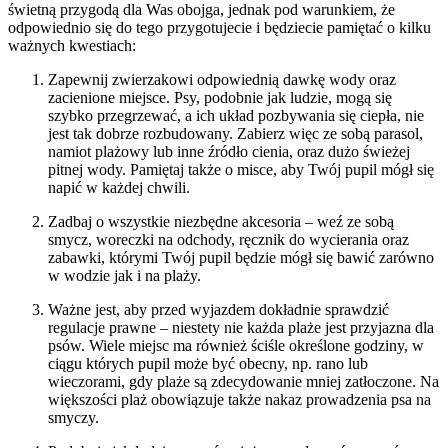
świetną przygodą dla Was obojga, jednak pod warunkiem, że
odpowiednio się do tego przygotujecie i będziecie pamiętać o kilku
ważnych kwestiach:
Zapewnij zwierzakowi odpowiednią dawkę wody oraz
zacienione miejsce. Psy, podobnie jak ludzie, mogą się
szybko przegrzewać, a ich układ pozbywania się ciepła, nie
jest tak dobrze rozbudowany. Zabierz więc ze sobą parasol,
namiot plażowy lub inne źródło cienia, oraz dużo świeżej
pitnej wody. Pamiętaj także o misce, aby Twój pupil mógł się
napić w każdej chwili.
Zadbaj o wszystkie niezbędne akcesoria – weź ze sobą
smycz, woreczki na odchody, ręcznik do wycierania oraz
zabawki, którymi Twój pupil będzie mógł się bawić zarówno
w wodzie jak i na plaży.
Ważne jest, aby przed wyjazdem dokładnie sprawdzić
regulacje prawne – niestety nie każda plaże jest przyjazna dla
psów. Wiele miejsc ma również ściśle określone godziny, w
ciągu których pupil może być obecny, np. rano lub
wieczorami, gdy plaże są zdecydowanie mniej zatłoczone. Na
większości plaż obowiązuje także nakaz prowadzenia psa na
smyczy.