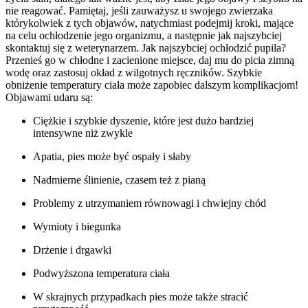
nie reagować. Pamiętaj, jeśli zauważysz u swojego zwierzaka
którykolwiek z tych objawów, natychmiast podejmij kroki, mające
na celu ochłodzenie jego organizmu, a następnie jak najszybciej
skontaktuj się z weterynarzem. Jak najszybciej ochłodzić pupila?
Przenieś go w chłodne i zacienione miejsce, daj mu do picia zimną
wodę oraz zastosuj okład z wilgotnych ręczników. Szybkie
obniżenie temperatury ciała może zapobiec dalszym komplikacjom!
Objawami udaru są:
Ciężkie i szybkie dyszenie, które jest dużo bardziej
intensywne niż zwykle
Apatia, pies może być ospały i słaby
Nadmierne ślinienie, czasem też z pianą
Problemy z utrzymaniem równowagi i chwiejny chód
Wymioty i biegunka
Drżenie i drgawki
Podwyższona temperatura ciała
W skrajnych przypadkach pies może także stracić