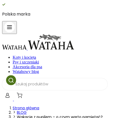
Polska marka
1
Koty i kocięta
Psy i szczeniaki
Akcesoria dla psa
Watahowy blog
Wyszukiwarka
produktów
Strona główna
BLOG
Wakacje z pupilem – o czym warto pamiętać?