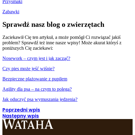
Przysmaki
Zabawki
Sprawdź nasz blog o zwierzętach
Zaciekawił Cię ten artykuł, a może pomógł Ci rozwiązać jakiś
problem? Sprawdź też inne nasze wpisy! Może akurat któryś z
poniższych Cię zaciekawi:
Nosework – czym jest i jak zacząć?
Czy pies może jeść wiśnie?
Bezpieczne plażowanie z pupilem
Agility dla psa – na czym to polega?
Jak oduczyć psa wymuszania jedzenia?
Poprzedni wpis
Następny wpis