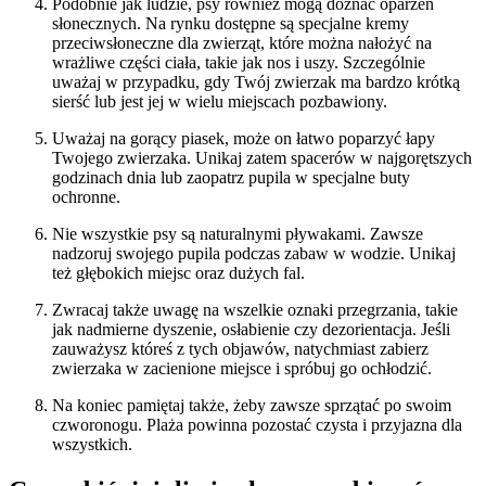
Podobnie jak ludzie, psy również mogą doznać oparzeń
słonecznych. Na rynku dostępne są specjalne kremy
przeciwsłoneczne dla zwierząt, które można nałożyć na
wrażliwe części ciała, takie jak nos i uszy. Szczególnie
uważaj w przypadku, gdy Twój zwierzak ma bardzo krótką
sierść lub jest jej w wielu miejscach pozbawiony.
Uważaj na gorący piasek, może on łatwo poparzyć łapy
Twojego zwierzaka. Unikaj zatem spacerów w najgorętszych
godzinach dnia lub zaopatrz pupila w specjalne buty
ochronne.
Nie wszystkie psy są naturalnymi pływakami. Zawsze
nadzoruj swojego pupila podczas zabaw w wodzie. Unikaj
też głębokich miejsc oraz dużych fal.
Zwracaj także uwagę na wszelkie oznaki przegrzania, takie
jak nadmierne dyszenie, osłabienie czy dezorientacja. Jeśli
zauważysz któreś z tych objawów, natychmiast zabierz
zwierzaka w zacienione miejsce i spróbuj go ochłodzić.
Na koniec pamiętaj także, żeby zawsze sprzątać po swoim
czworonogu. Plaża powinna pozostać czysta i przyjazna dla
wszystkich.