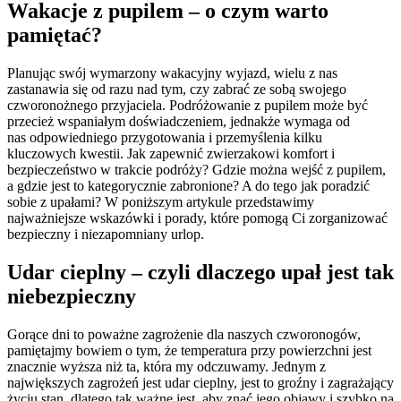
Wakacje z pupilem – o czym warto
pamiętać?
Planując swój wymarzony wakacyjny wyjazd, wielu z nas
zastanawia się od razu nad tym, czy zabrać ze sobą swojego
czworonożnego przyjaciela. Podróżowanie z pupilem może być
przecież wspaniałym doświadczeniem, jednakże wymaga od
nas odpowiedniego przygotowania i przemyślenia kilku
kluczowych kwestii. Jak zapewnić zwierzakowi komfort i
bezpieczeństwo w trakcie podróży? Gdzie można wejść z pupilem,
a gdzie jest to kategorycznie zabronione? A do tego jak poradzić
sobie z upałami? W poniższym artykule przedstawimy
najważniejsze wskazówki i porady, które pomogą Ci zorganizować
bezpieczny i niezapomniany urlop.
Udar cieplny – czyli dlaczego upał jest tak
niebezpieczny
Gorące dni to poważne zagrożenie dla naszych czworonogów,
pamiętajmy bowiem o tym, że temperatura przy powierzchni jest
znacznie wyższa niż ta, która my odczuwamy. Jednym z
największych zagrożeń jest udar cieplny, jest to groźny i zagrażający
życiu stan, dlatego tak ważne jest, aby znać jego objawy i szybko na