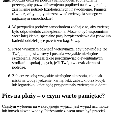
Podczas dłuższej podróży samochodem rób regularne
przerwy, aby pozwolić swojemu pupilowi na chwilę ruchu,
załatwienie potrzeb fizjologicznych i nawodnienie. Pamiętaj
również, żeby nigdy nie zostawiać zwierzęcia samego w
nagrzanym samochodzie!
W przypadku podróży samochodem zadbaj o to, aby zwierzę
było odpowiednio zabezpieczone. Może to być wspomniana
wcześniej klatka, specjalne pasy bezpieczeństwa dla psów lub
barierki oddzielające przestrzeń bagażową.
Przed wyjazdem odwiedź weterynarza, aby upewnić się, że
Twój pupil jest zdrowy i posiada wszystkie niezbędne
szczepienia. Możesz także porozmawiać o ewentualnych
środkach uspokajających, jeśli Twój zwierzak źle znosi
podróże.
Zabierz ze sobą wszystkie niezbędne akcesoria, takie jak
miski na wodę i jedzenie, karmę, leki, zabawki oraz kocyk
lub legowisko, które będą przypominały zwierzęciu o domu.
Pies na plaży – o czym warto pamiętać?
Częstym wyborem na wakacyjnego wyjazd, jest wypad nad morze
lub innych akwen wodny. Plażowanie z psem może być przecież