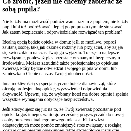
Co zrobić, jeżeli nie chcemy zabierać ze
sobą pupila?
Nie każdy ma możliwość podróżowania razem z pupilem, nie każdy
pupil lubi też podróżować i lepiej go po prostu tym nie stresować.
Jak zatem bezpiecznie i odpowiedzialnie rozwiązać ten problem?
Idealną opcją będzie opieka w domu: jeśli to możliwe, poproś
zaufaną osobę, taką jak członek rodziny lub przyjaciel, aby zajęła
się zwierzakiem na czas Twojego wyjazdu. To często najlepsze
rozwiązanie, ponieważ pies pozostaje w znanym i bezpiecznym
środowisku. Możesz zatrudnić także profesjonalnego opiekuna
zwierząt, który będzie odwiedzał Twojego pupila w domu lub
zamieszka u Ciebie na czas Twojej nieobecności.
Inna możliwością są specjalistyczne hotele dla zwierząt, które
oferują profesjonalną opiekę, wyżywienie i odpowiednia
aktywność. Upewnij się, że wybrany hotel ma dobre opinie i spełnia
wszystkie wymagania dotyczące bezpieczeństwa.
Jeśli zdecydujesz się już na to, że Twój zwierzak pozostanie pod
opieką kogoś innego, warto go wcześniej przyzwyczaić do nowej
osoby oraz ewentualnego nowego miejsca. Kilka wizyt
adaptacyjnych może pomóc zmniejszyć stres związany z rozłąką.
Zostaw chwilowemu opiekunowi także szczegółowe instrukcje