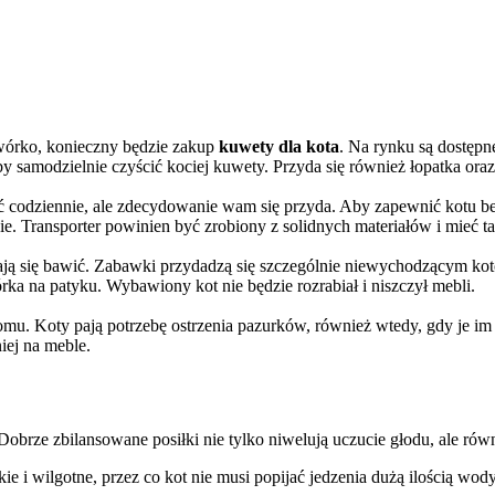
dwórko, konieczny będzie zakup
kuwety dla kota
. Na rynku są dostępn
iby samodzielnie czyścić kociej kuwety. Przyda się również łopatka ora
wać codziennie, ale zdecydowanie wam się przyda. Aby zapewnić kotu b
ie. Transporter powinien być zrobiony z solidnych materiałów i mieć t
iają się bawić. Zabawki przydadzą się szczególnie niewychodzącym ko
rka na patyku. Wybawiony kot nie będzie rozrabiał i niszczył mebli.
omu. Koty pają potrzebę ostrzenia pazurków, również wtedy, gdy je im
iej na meble.
obrze zbilansowane posiłki nie tylko niwelują uczucie głodu, ale ró
e i wilgotne, przez co kot nie musi popijać jedzenia dużą ilością wo