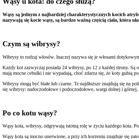
Wąsy u kota: do czego służą?
Wąsy są jednym z najbardziej charakterystycznych kocich atrybu
nazywają się kocie wąsy, są bardzo ważną częścią ciała, która u
Czym są wibrysy?
Wykorzystujemy pliki cookie do
Wibrysy to rodzaj włosów. Inaczej nazywa się je włosami dotykowymi, 
witrynie. Informacje o tym, j
Partnerzy mogą połączyć te in
Każdy kot zazwyczaj posiada 24 wibrysy, po 12 z każdej strony. Są 
mają mocne cebulki i nie wypadają, choć zdarza się, że koty gubią p
Wibrysy mogą być białe lub czarne. Te najdłuższe znajdują się na p
Niezbędne
się wibrysy: nadoczodołowe i podoczodołowe, wargi dolnej i górnej, 
Niezbędne pliki cookie mają k
nich. Te pliki cookie nie prze
Po co kotu wąsy?
Preferencje
Wąsy kota, wibrysy, odgrywają istotną rolę w życiu każdego kota. 
Pliki cookie dotyczące prefere
preferowany język lub region,
Wąsy kota są mocno unerwione, a przy ich korzeniu znajduje się zato