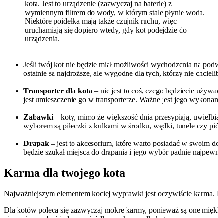
kota. Jest to urządzenie (zazwyczaj na baterie) z
wymiennym filtrem do wody, w którym stale płynie woda.
Niektóre poidełka mają także czujnik ruchu, więc
uruchamiają się dopiero wtedy, gdy kot podejdzie do
urządzenia.
Jeśli twój kot nie będzie miał możliwości wychodzenia na po
ostatnie są najdroższe, ale wygodne dla tych, którzy nie chciel
Transporter dla kota
– nie jest to coś, czego będziecie uży
jest umieszczenie go w transporterze. Ważne jest jego wykonan
Zabawki
– koty, mimo że większość dnia przesypiają, uwielb
wyborem są piłeczki z kulkami w środku, wędki, tunele czy pió
Drapak
– jest to akcesorium, które warto posiadać w swoim d
będzie szukał miejsca do drapania i jego wybór padnie najpewn
Karma dla twojego kota
Najważniejszym elementem kociej wyprawki jest oczywiście karma. D
Dla kotów poleca się zazwyczaj mokre karmy, ponieważ są one miękki