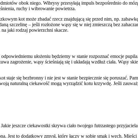
rzedmiotów obok niego. Wibrysy przesyłają impuls bezpośrednio do mó
iśnienia, ruchy i wibrowanie powietrza.
gają właścicielem stron internetowych zrozumieć, w jaki sposób różni użytkown
czkowym kot może zbadać rzecz znajdującą się przed nim, np. zabawkę,
owe informacje.
ną szczelinę – jeśli rozłożone wąsy się w niej zmieszczą bez zahaczani
na jaki rodzaj powierzchni skacze.
owane są w celu śledzenia użytkowników na stronach internetowych. Celem jes
szczególnych użytkowników i tym samym bardziej cenne dla wydawców i reklamo
dpowiedniemu ułożeniu będziemy w stanie rozpoznać emocje pupila. Ki
uwa zagrożenie, wąsy ścieśniają się i układają wzdłuż ciała. Wąsy skie
ot staje się bezbronny i nie jest w stanie bezpiecznie się poruszać. 
 to pliki, które są w procesie klasyfikowania, wraz z dostawcami poszczególnyc
z swoją naturalną ciekawość mogą wyrządzić kotu krzywdę. Jeśli zauważ
Zapisz moje preferencje
Jakie jeszcze ciekawostki skrywa ciało twojego futrzastego przyjaciela
 Jest to dodatkowy zmysł, który łączy w sobie smak i węch. Mieści s