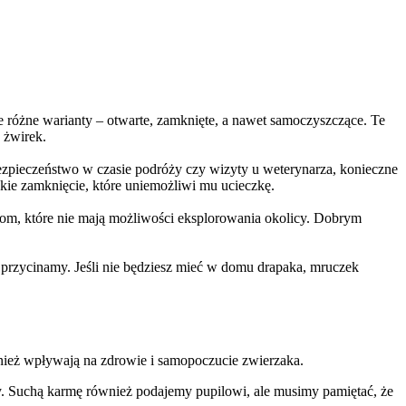
e różne warianty – otwarte, zamknięte, a nawet samoczyszczące. Te
z żwirek.
ezpieczeństwo w czasie podróży czy wizyty u weterynarza, konieczne
akie zamknięcie, które uniemożliwi mu ucieczkę.
tom, które nie mają możliwości eksplorowania okolicy. Dobrym
 przycinamy. Jeśli nie będziesz mieć w domu drapaka, mruczek
wnież wpływają na zdrowie i samopoczucie zwierzaka.
dy. Suchą karmę również podajemy pupilowi, ale musimy pamiętać, że