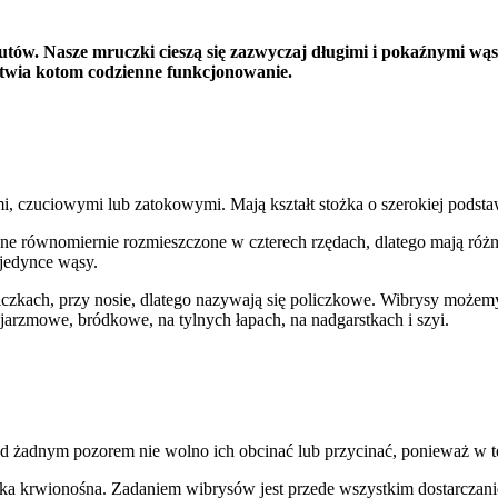
tów. Nasze mruczki cieszą się zazwyczaj długimi i pokaźnymi wąsa
łatwia kotom codzienne funkcjonowanie.
 spersonalizowania treści i reklam, aby oferować funkcje społecznościowe i a
czuciowymi lub zatokowymi. Mają kształt stożka o szerokiej podstawie 
ak korzystasz z naszej witryny, udostępniamy partnerom społecznościowym, re
formacje z innymi danymi otrzymanymi od Ciebie lub uzyskanymi podczas korzy
one równomiernie rozmieszczone w czterech rzędach, dlatego mają różn
ojedynce wąsy.
oliczkach, przy nosie, dlatego nazywają się policzkowe. Wibrysy może
jarzmowe, bródkowe, na tylnych łapach, na nadgarstkach i szyi.
luczowe znaczenie dla podstawowych funkcji witryny i witryna nie będzie dzia
chowują żadnych danych umożliwiających identyfikację osoby.
Pod żadnym pozorem nie wolno ich obcinać lub przycinać, ponieważ w 
ncji umożliwiają stronie zapamiętanie informacji, które zmieniają wygląd lub f
 w którym znajduje się użytkownik.
ka krwionośna. Zadaniem wibrysów jest przede wszystkim dostarczanie 