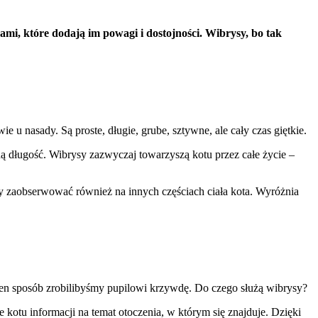
mi, które dodają im powagi i dostojności. Wibrysy, bo tak
nalizować ruch w naszej
u nasady. Są proste, długie, grube, sztywne, ale cały czas giętkie.
klamowym i analitycznym.
stania z ich usług.
ą długość. Wibrysy zazwyczaj towarzyszą kotu przez całe życie –
my zaobserwować również na innych częściach ciała kota. Wyróżnia
łać w zamierzony sposób bez
ten sposób zrobilibyśmy pupilowi krzywdę. Do czego służą wibrysy?
unkcjonowanie strony, np.
kotu informacji na temat otoczenia, w którym się znajduje. Dzięki