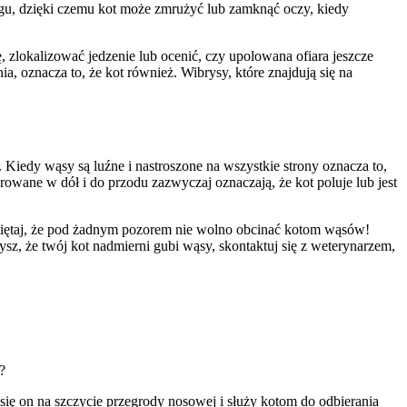
zgu, dzięki czemu kot może zmrużyć lub zamknąć oczy, kiedy
icy zachowują się na stronie,
 zlokalizować jedzenie lub ocenić, czy upolowana ofiara jeszcze
a, oznacza to, że kot również. Wibrysy, które znajdują się na
t wyświetlanie reklam, które są
dawców strony trzeciej.
edy wąsy są luźne i nastroszone na wszystkie strony oznacza to,
rowane w dół i do przodu zazwyczaj oznaczają, że kot poluje lub jest
Pamiętaj, że pod żadnym pozorem nie wolno obcinać kotom wąsów!
h ciasteczek.
ysz, że twój kot nadmierni gubi wąsy, skontaktuj się z weterynarzem,
Akceptuj wszystko
?
ię on na szczycie przegrody nosowej i służy kotom do odbierania