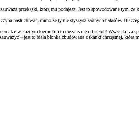
 zauważa przekąski, którą mu podajesz. Jest to spowodowane tym, że ko
aczyna nasłuchiwać, mimo że ty nie słyszysz żadnych hałasów. Dlaczego
emalże w każdym kierunku i to niezależnie od siebie! Wszystko za spr
zauważyć – jest to biała błonka zbudowana z tkanki chrzęstnej, która