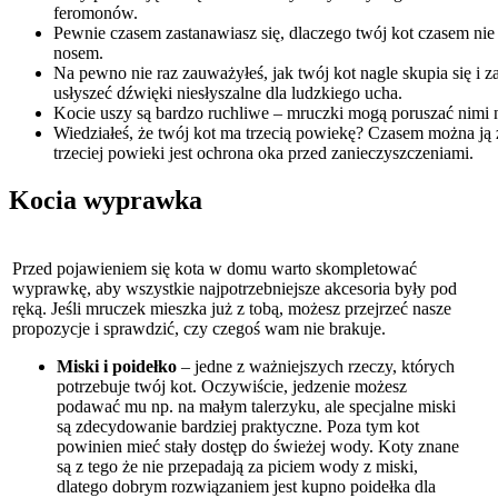
feromonów.
Pewnie czasem zastanawiasz się, dlaczego twój kot czasem nie
nosem.
Na pewno nie raz zauważyłeś, jak twój kot nagle skupia się i z
usłyszeć dźwięki niesłyszalne dla ludzkiego ucha.
Kocie uszy są bardzo ruchliwe – mruczki mogą poruszać nimi ni
Wiedziałeś, że twój kot ma trzecią powiekę? Czasem można ją 
trzeciej powieki jest ochrona oka przed zanieczyszczeniami.
Kocia wyprawka
Przed pojawieniem się kota w domu warto skompletować
wyprawkę, aby wszystkie najpotrzebniejsze akcesoria były pod
ręką. Jeśli mruczek mieszka już z tobą, możesz przejrzeć nasze
propozycje i sprawdzić, czy czegoś wam nie brakuje.
Miski i poidełko
– jedne z ważniejszych rzeczy, których
potrzebuje twój kot. Oczywiście, jedzenie możesz
podawać mu np. na małym talerzyku, ale specjalne miski
są zdecydowanie bardziej praktyczne. Poza tym kot
powinien mieć stały dostęp do świeżej wody. Koty znane
są z tego że nie przepadają za piciem wody z miski,
dlatego dobrym rozwiązaniem jest kupno poidełka dla