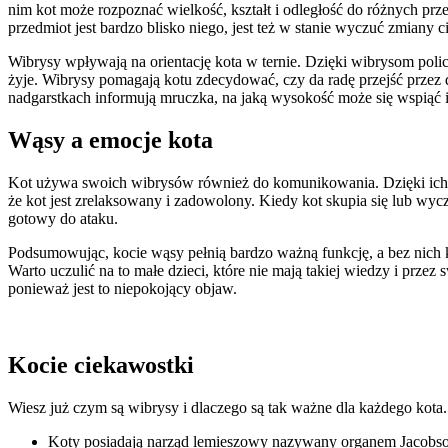
nim kot może rozpoznać wielkość, kształt i odległość do różnych p
Statystyka
przedmiot jest bardzo blisko niego, jest też w stanie wyczuć zmiany c
Statystyczne pliki cookie poma
Wibrysy wpływają na orientację kota w ternie. Dzięki wibrysom poli
gromadząc i zgłaszając anonim
żyje. Wibrysy pomagają kotu zdecydować, czy da radę przejść przez da
nadgarstkach informują mruczka, na jaką wysokość może się wspiąć i 
Marketing
Wąsy a emocje kota
Marketingowe pliki cookie stos
istotne i interesujące dla po
Kot używa swoich wibrysów również do komunikowania. Dzięki ich o
że kot jest zrelaksowany i zadowolony. Kiedy kot skupia się lub wycz
gotowy do ataku.
Nieklasyfikowane
Podsumowując, kocie wąsy pełnią bardzo ważną funkcję, a bez nich k
Nieklasyfikowane pliki cookie,
Warto uczulić na to małe dzieci, które nie mają takiej wiedzy i prze
ponieważ jest to niepokojący objaw.
Odrzuć
Kocie ciekawostki
Wiesz już czym są wibrysy i dlaczego są tak ważne dla każdego kota. 
Koty posiadają narząd lemieszowy nazywany organem Jacobsona.