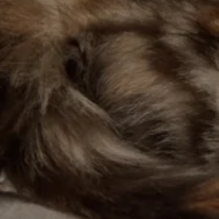
 spersonalizowania treści i reklam, aby oferować funkcje społecznościowe i a
ak korzystasz z naszej witryny, udostępniamy partnerom społecznościowym, re
formacje z innymi danymi otrzymanymi od Ciebie lub uzyskanymi podczas korzy
luczowe znaczenie dla podstawowych funkcji witryny i witryna nie będzie dzia
chowują żadnych danych umożliwiających identyfikację osoby.
ncji umożliwiają stronie zapamiętanie informacji, które zmieniają wygląd lub f
 w którym znajduje się użytkownik.
gają właścicielem stron internetowych zrozumieć, w jaki sposób różni użytkown
owe informacje.