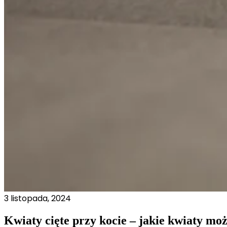
Marketingowe pliki cookie stos
istotne i interesujące dla po
Nieklasyfikowane
Nieklasyfikowane pliki cookie,
Odrzuć
3 listopada, 2024
Kwiaty cięte przy kocie – jakie kwiaty mo