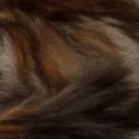
nalizować ruch w naszej
klamowym i analitycznym.
stania z ich usług.
łać w zamierzony sposób bez
unkcjonowanie strony, np.
icy zachowują się na stronie,