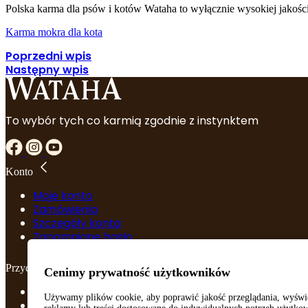
Polska karma dla psów i kotów Wataha to wyłącznie wysokiej jakośc
Karma mokra dla kota
Poprzedni wpis
Następny wpis
To wybór tych co karmią zgodnie z instynktem
Konto
Moje konto
Zamówienia
Szczegóły konta
Zapomniane hasło
Przydatne linki
Cenimy prywatność użytkowników
Regulamin
Używamy plików cookie, aby poprawić jakość przeglądania, wyświ
Polityka prywatności