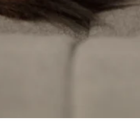
t wyświetlanie reklam, które są
dawców strony trzeciej.
h ciasteczek.
Akceptuj wszystko