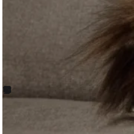
Wykorzystujemy pliki cookie do
witrynie. Informacje o tym, j
Partnerzy mogą połączyć te in
Niezbędne
Niezbędne pliki cookie mają k
nich. Te pliki cookie nie prze
Preferencje
Pliki cookie dotyczące prefere
preferowany język lub region,
Statystyka
Statystyczne pliki cookie poma
gromadząc i zgłaszając anonim
Marketing