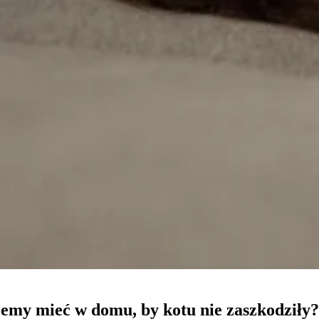
owane są w celu śledzenia użytkowników na stronach internetowych. Celem jes
szczególnych użytkowników i tym samym bardziej cenne dla wydawców i reklamo
 to pliki, które są w procesie klasyfikowania, wraz z dostawcami poszczególnyc
Zapisz moje preferencje
żemy mieć w domu, by kotu nie zaszkodziły?