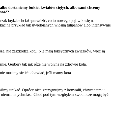
 albo dostaniemy bukiet kwiatów ciętych, albo sami chcemy
ność?
ak będzie chciał sprawdzić, co to nowego pojawiło się na
kać na przykład tak uwielbianych wiosną tulipanów albo intensywnie
sze, nie zaszkodzą kotu. Nie mają toksycznych związków, więc są
znie. Gerbery tak jak róże nie wpłyną na zdrowie kota.
 nie musimy się ich obawiać, jeśli mamy kota.
niśmy unikać. Oprócz nich zrezygnujmy z konwalii, chryzantem i i
oczne niemal natychmiast. Choć pod tym względem zwodnicze mogą być