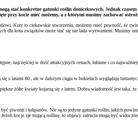
e mogą stać konkretne gatunki roślin doniczkowych. Jednak czasem
ięte przy kocie mieć możemy, a z którymi musimy zachować ostroż
owi. Koty to ciekawskie stworzenia, możemy mieć pewność, że zwierz
wych dla kota związków może stać się nie lada wyzwaniem. Musimy uni
pne, najczęściej w dość atrakcyjnych cenach, lubiane i co najważniej
się z latami 80., ale w dalszym ciągu w bukietach wyglądają fantastyc
iękne żółte kwiaty kojarzą się z latem. Dobra wiadomość jest taka, że
 piwonii i tulipanów. Nie są to jedyne gatunki roślin, jakich powin
. Jeżeli kot je zje trującą roślinę, to objawy zatrucia mogą być wid