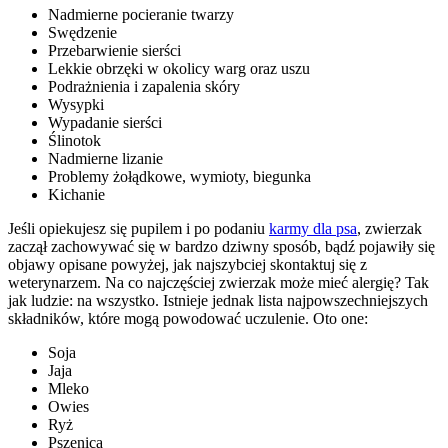
Nadmierne pocieranie twarzy
Swędzenie
Przebarwienie sierści
Lekkie obrzęki w okolicy warg oraz uszu
Podrażnienia i zapalenia skóry
Wysypki
Wypadanie sierści
Ślinotok
Nadmierne lizanie
Problemy żołądkowe, wymioty, biegunka
Kichanie
Jeśli opiekujesz się pupilem i po podaniu
karmy dla psa
, zwierzak
zaczął zachowywać się w bardzo dziwny sposób, bądź pojawiły się
objawy opisane powyżej, jak najszybciej skontaktuj się z
weterynarzem. Na co najczęściej zwierzak może mieć alergię? Tak
jak ludzie: na wszystko. Istnieje jednak lista najpowszechniejszych
składników, które mogą powodować uczulenie. Oto one:
Soja
Jaja
Mleko
Owies
Ryż
Pszenica