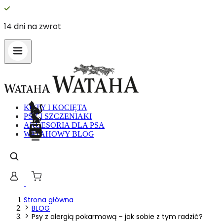
14 dni na zwrot
Wykorzystujemy pliki cookie do spe
witrynie. Informacje o tym, jak ko
Partnerzy mogą połączyć te informa
Niezbędne
KOTY I KOCIĘTA
PSY I SZCZENIAKI
Niezbędne pliki cookie mają kluczo
nich. Te pliki cookie nie przechow
AKCESORIA DLA PSA
WATAHOWY BLOG
Preferencje
Pliki cookie dotyczące preferencji 
preferowany język lub region, w kt
Statystyka
Strona główna
BLOG
Psy z alergią pokarmową – jak sobie z tym radzić?
Statystyczne pliki cookie pomagają 