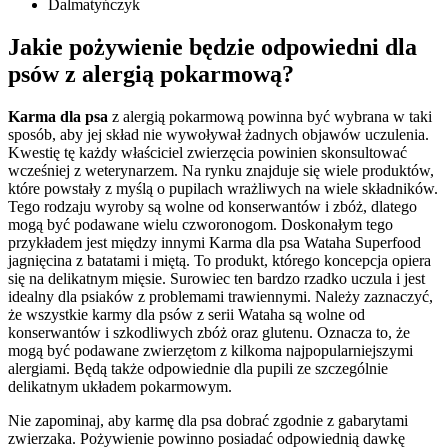
Dalmatyńczyk
Jakie pożywienie będzie odpowiedni dla
psów z alergią pokarmową?
Karma dla psa
z alergią pokarmową powinna być wybrana w taki
sposób, aby jej skład nie wywoływał żadnych objawów uczulenia.
Kwestię tę każdy właściciel zwierzęcia powinien skonsultować
wcześniej z weterynarzem. Na rynku znajduje się wiele produktów,
które powstały z myślą o pupilach wrażliwych na wiele składników.
Tego rodzaju wyroby są wolne od konserwantów i zbóż, dlatego
mogą być podawane wielu czworonogom. Doskonałym tego
przykładem jest między innymi Karma dla psa Wataha Superfood
jagnięcina z batatami i miętą. To produkt, którego koncepcja opiera
się na delikatnym mięsie. Surowiec ten bardzo rzadko uczula i jest
idealny dla psiaków z problemami trawiennymi. Należy zaznaczyć,
że wszystkie karmy dla psów z serii Wataha są wolne od
konserwantów i szkodliwych zbóż oraz glutenu. Oznacza to, że
mogą być podawane zwierzętom z kilkoma najpopularniejszymi
alergiami. Będą także odpowiednie dla pupili ze szczególnie
delikatnym układem pokarmowym.
Nie zapominaj, aby karmę dla psa dobrać zgodnie z gabarytami
zwierzaka. Pożywienie powinno posiadać odpowiednią dawkę