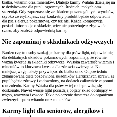
białka, witamin oraz minerałów. Dlatego karmy Wataha dzielą się na
te dedykowane dla pupili ogromnych, średnich, małych oraz
szczeniąt. Gdy zapoznasz się ze składem poszczególnych wyrobów,
szybko zweryfikujesz, czy konkretny produkt będzie odpowiedni
dla psa z alergią pokarmową, czy też nie. Każda kompozycja
posiada informacje o składzie, więc nie potrzebujesz zbyt wiele
czasu, aby znaleźć odpowiednią karmę.
Nie zapominaj o składnikach odżywczych
Bardzo często osoby szukające karmy dla psów light, odpowiedniej
dla delikatnych układów pokarmowych, zapominają, że równie
ważną kwestią są składniki odżywcze. Wysoka zawartość witamin i
minerałów to kluczowa kwestia dla zdrowia zwierzęcia. Nie
mniejszą wagę należy przywiązać do białka oraz. Odpowiednio
zbilansowana dieta pozbawiona składników alergicznych sprawi, że
pupil będzie zdrowy i zadowolony, na dodatek całkowicie zapomni
o uczuleniu. Karmy Wataha dla psów w tej roli sprawdzą się
doskonale. Nawet wersje light posiadają bogaty skład obfitujący w
mięso, warzywa i owoce. Takie połączenie dostarcza do organizmu
zwierzęcia sporo witamin oraz minerałów.
Karmy light dla seniorów, alergików i