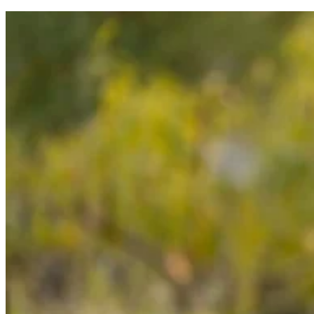
gromadząc i zgłaszając anonimowe 
Marketing
Marketingowe pliki cookie stosowan
istotne i interesujące dla poszcze
Nieklasyfikowane
Nieklasyfikowane pliki cookie, to p