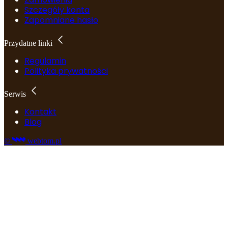
Szczegóły konta
Zapomniane hasło
Przydatne linki
Regulamin
Polityka prywatności
Serwis
Kontakt
Blog
©
webtom.pl