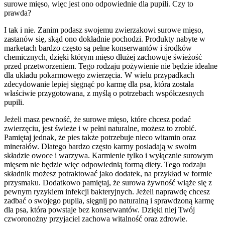
surowe mięso, więc jest ono odpowiednie dla pupili. Czy to
prawda?
I tak i nie. Zanim podasz swojemu zwierzakowi surowe mięso,
zastanów się, skąd ono dokładnie pochodzi. Produkty nabyte w
marketach bardzo często są pełne konserwantów i środków
chemicznych, dzięki którym mięso dłużej zachowuje świeżość
przed przetworzeniem. Tego rodzaju pożywienie nie będzie idealne
dla układu pokarmowego zwierzęcia. W wielu przypadkach
zdecydowanie lepiej sięgnąć po karmę dla psa, która została
właściwie przygotowana, z myślą o potrzebach współczesnych
pupili.
Jeżeli masz pewność, że surowe mięso, które chcesz podać
zwierzęciu, jest świeże i w pełni naturalne, możesz to zrobić.
Pamiętaj jednak, że pies także potrzebuje nieco witamin oraz
minerałów. Dlatego bardzo często karmy posiadają w swoim
składzie owoce i warzywa. Karmienie tylko i wyłącznie surowym
mięsem nie będzie więc odpowiednią formą diety. Tego rodzaju
składnik możesz potraktować jako dodatek, na przykład w formie
przysmaku. Dodatkowo pamiętaj, że surowa żywność wiąże się z
pewnym ryzykiem infekcji bakteryjnych. Jeżeli naprawdę chcesz
zadbać o swojego pupila, sięgnij po naturalną i sprawdzoną karmę
dla psa, która powstaje bez konserwantów. Dzięki niej Twój
czworonożny przyjaciel zachowa witalność oraz zdrowie.