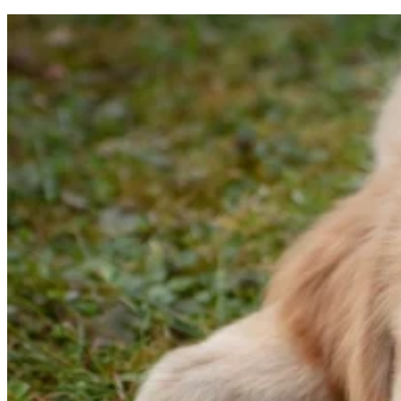
gromadząc i zgłaszając anonimowe 
Marketing
Marketingowe pliki cookie stosowan
istotne i interesujące dla poszcze
Nieklasyfikowane
Nieklasyfikowane pliki cookie, to p