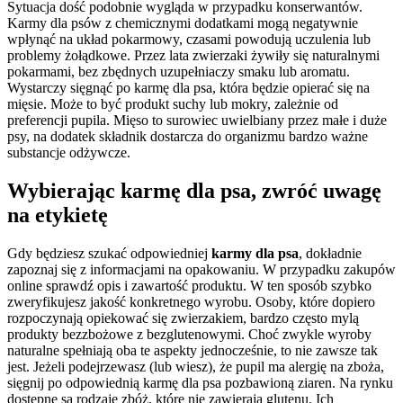
Sytuacja dość podobnie wygląda w przypadku konserwantów.
Karmy dla psów z chemicznymi dodatkami mogą negatywnie
wpłynąć na układ pokarmowy, czasami powodują uczulenia lub
problemy żołądkowe. Przez lata zwierzaki żywiły się naturalnymi
pokarmami, bez zbędnych uzupełniaczy smaku lub aromatu.
Wystarczy sięgnąć po karmę dla psa, która będzie opierać się na
mięsie. Może to być produkt suchy lub mokry, zależnie od
preferencji pupila. Mięso to surowiec uwielbiany przez małe i duże
psy, na dodatek składnik dostarcza do organizmu bardzo ważne
substancje odżywcze.
Wybierając karmę dla psa, zwróć uwagę
na etykietę
Gdy będziesz szukać odpowiedniej
karmy dla psa
, dokładnie
zapoznaj się z informacjami na opakowaniu. W przypadku zakupów
online sprawdź opis i zawartość produktu. W ten sposób szybko
zweryfikujesz jakość konkretnego wyrobu. Osoby, które dopiero
rozpoczynają opiekować się zwierzakiem, bardzo często mylą
produkty bezzbożowe z bezglutenowymi. Choć zwykle wyroby
naturalne spełniają oba te aspekty jednocześnie, to nie zawsze tak
jest. Jeżeli podejrzewasz (lub wiesz), że pupil ma alergię na zboża,
sięgnij po odpowiednią karmę dla psa pozbawioną ziaren. Na rynku
dostępne są rodzaje zbóż, które nie zawierają glutenu. Ich