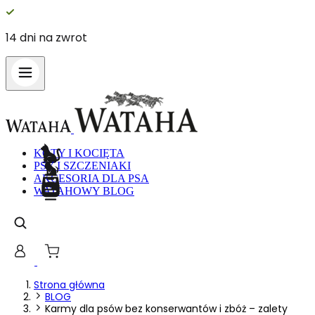
14 dni na zwrot
Wykorzystujemy pliki cookie do spe
witrynie. Informacje o tym, jak ko
Partnerzy mogą połączyć te informa
Niezbędne
KOTY I KOCIĘTA
PSY I SZCZENIAKI
Niezbędne pliki cookie mają kluczo
nich. Te pliki cookie nie przechow
AKCESORIA DLA PSA
WATAHOWY BLOG
Preferencje
Pliki cookie dotyczące preferencji 
preferowany język lub region, w kt
Statystyka
Strona główna
BLOG
Karmy dla psów bez konserwantów i zbóż – zalety
Statystyczne pliki cookie pomagają 