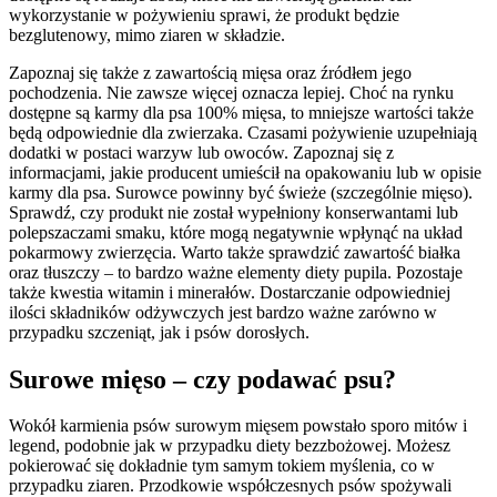
wykorzystanie w pożywieniu sprawi, że produkt będzie
bezglutenowy, mimo ziaren w składzie.
Zapoznaj się także z zawartością mięsa oraz źródłem jego
pochodzenia. Nie zawsze więcej oznacza lepiej. Choć na rynku
dostępne są karmy dla psa 100% mięsa, to mniejsze wartości także
będą odpowiednie dla zwierzaka. Czasami pożywienie uzupełniają
dodatki w postaci warzyw lub owoców. Zapoznaj się z
informacjami, jakie producent umieścił na opakowaniu lub w opisie
karmy dla psa. Surowce powinny być świeże (szczególnie mięso).
Sprawdź, czy produkt nie został wypełniony konserwantami lub
polepszaczami smaku, które mogą negatywnie wpłynąć na układ
pokarmowy zwierzęcia. Warto także sprawdzić zawartość białka
oraz tłuszczy – to bardzo ważne elementy diety pupila. Pozostaje
także kwestia witamin i minerałów. Dostarczanie odpowiedniej
ilości składników odżywczych jest bardzo ważne zarówno w
przypadku szczeniąt, jak i psów dorosłych.
Surowe mięso – czy podawać psu?
Wokół karmienia psów surowym mięsem powstało sporo mitów i
legend, podobnie jak w przypadku diety bezzbożowej. Możesz
pokierować się dokładnie tym samym tokiem myślenia, co w
przypadku ziaren. Przodkowie współczesnych psów spożywali