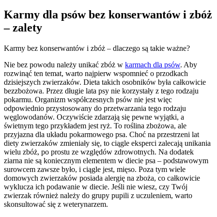
Karmy dla psów bez konserwantów i zbóż
– zalety
Karmy bez konserwantów i zbóż – dlaczego są takie ważne?
Nie bez powodu należy unikać zbóż w
karmach dla psów
. Aby
rozwinąć ten temat, warto najpierw wspomnieć o przodkach
dzisiejszych zwierzaków. Dieta takich osobników była całkowicie
bezzbożowa. Przez długie lata psy nie korzystały z tego rodzaju
pokarmu. Organizm współczesnych psów nie jest więc
odpowiednio przystosowany do przetwarzania tego rodzaju
węglowodanów. Oczywiście zdarzają się pewne wyjątki, a
świetnym tego przykładem jest ryż. To roślina zbożowa, ale
przyjazna dla układu pokarmowego psa. Choć na przestrzeni lat
diety zwierzaków zmieniały się, to ciągle eksperci zalecają unikania
wielu zbóż, po prostu ze względów zdrowotnych. Na dodatek
ziarna nie są koniecznym elementem w diecie psa – podstawowym
surowcem zawsze było, i ciągle jest, mięso. Poza tym wiele
domowych zwierzaków posiada alergię na zboża, co całkowicie
wyklucza ich podawanie w diecie. Jeśli nie wiesz, czy Twój
zwierzak również należy do grupy pupili z uczuleniem, warto
skonsultować się z weterynarzem.