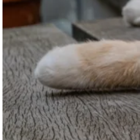
Wykorzystujemy pliki cookie do
witrynie. Informacje o tym, j
Partnerzy mogą połączyć te in
Niezbędne
Niezbędne pliki cookie mają k
nich. Te pliki cookie nie prze
Preferencje
Pliki cookie dotyczące prefere
preferowany język lub region,
Statystyka
Statystyczne pliki cookie poma
gromadząc i zgłaszając anonim