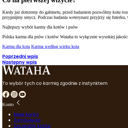
Co na pierwszej wizycie?
Kiedy już dotrzemy do gabinetu, przed badaniem pozwólmy kotu rozej
przypnijmy smycz. Podczas badania weterynarz przyjrzy się futerku, wa
Najlepszy wybór karmy dla kotów i psów
Polska karma dla psów i kotów Wataha to wyłącznie wysokiej jakośc
Karma dla kota
Karma według wieku kota
Poprzedni wpis
Następny wpis
To wybór tych co karmią zgodnie z instynktem
Konto
Moje konto
Zamówienia
Szczegóły konta