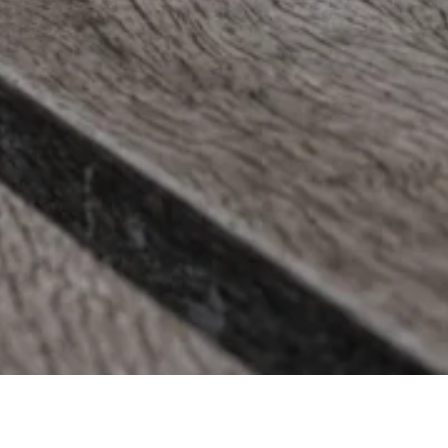
t wyświetlanie reklam, które są
dawców strony trzeciej.
h ciasteczek.
Akceptuj wszystko