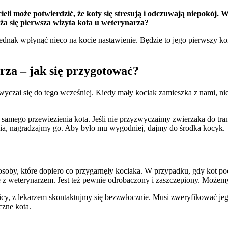
ieli może potwierdzić, że koty się stresują i odczuwają niepokój.
iża się pierwsza wizyta kota u weterynarza?
ednak wpłynąć nieco na kocie nastawienie. Będzie to jego pierwszy ko
arza – jak się przygotować?
zwyczai się do tego wcześniej. Kiedy mały kociak zamieszka z nami, n
y samego przewiezienia kota. Jeśli nie przyzwyczaimy zwierzaka do tra
ia, nagradzajmy go. Aby było mu wygodniej, dajmy do środka kocyk.
 osoby, które dopiero co przygarnęły kociaka. W przypadku, gdy kot po
ię z weterynarzem. Jest też pewnie odrobaczony i zaszczepiony. Moż
ulicy, z lekarzem skontaktujmy się bezzwłocznie. Musi zweryfikować j
czne kota.