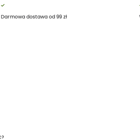
 zwrot
Darmowa 
ć?