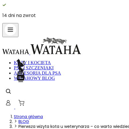
marka
14 dni na
KOTY I KOCIĘTA
PSY I SZCZENIAKI
AKCESORIA DLA PSA
WATAHOWY BLOG
Strona główna
BLOG
Pierwsza wizyta kota u weterynarza – co warto wiedzie