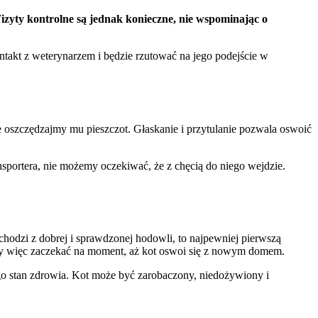
 Wizyty kontrolne są jednak konieczne, nie wspominając o
ntakt z weterynarzem i będzie rzutować na jego podejście w
ie oszczędzajmy mu pieszczot. Głaskanie i przytulanie pozwala oswoić
nsportera, nie możemy oczekiwać, że z chęcią do niego wejdzie.
chodzi z dobrej i sprawdzonej hodowli, to najpewniej pierwszą
emy więc zaczekać na moment, aż kot oswoi się z nowym domem.
ego stan zdrowia. Kot może być zarobaczony, niedożywiony i