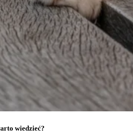
owane są w celu śledzenia użytkowników na stronach internetowych. Celem jes
szczególnych użytkowników i tym samym bardziej cenne dla wydawców i reklamo
 to pliki, które są w procesie klasyfikowania, wraz z dostawcami poszczególnyc
Zapisz moje preferencje
arto wiedzieć?