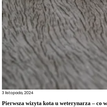
Marketing
Marketingowe pliki cookie stos
istotne i interesujące dla po
Nieklasyfikowane
Nieklasyfikowane pliki cookie,
Odrzuć
3 listopada, 2024
Pierwsza wizyta kota u weterynarza – co w