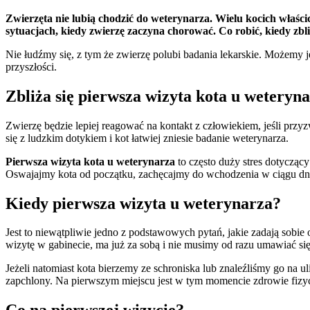
Zwierzęta nie lubią chodzić do weterynarza. Wielu kocich właścic
sytuacjach, kiedy zwierzę zaczyna chorować. Co robić, kiedy zbl
Nie łudźmy się, z tym że zwierzę polubi badania lekarskie. Możemy j
przyszłości.
Zbliża się pierwsza wizyta kota u weteryn
Zwierzę będzie lepiej reagować na kontakt z człowiekiem, jeśli przy
się z ludzkim dotykiem i kot łatwiej zniesie badanie weterynarza.
Pierwsza wizyta kota u weterynarza
to często duży stres dotycząc
Oswajajmy kota od początku, zachęcajmy do wchodzenia w ciągu dn
Kiedy pierwsza wizyta u weterynarza?
Jest to niewątpliwie jedno z podstawowych pytań, jakie zadają sobie
wizytę w gabinecie, ma już za sobą i nie musimy od razu umawiać s
Jeżeli natomiast kota bierzemy ze schroniska lub znaleźliśmy go na 
zapchlony. Na pierwszym miejscu jest w tym momencie zdrowie fizy