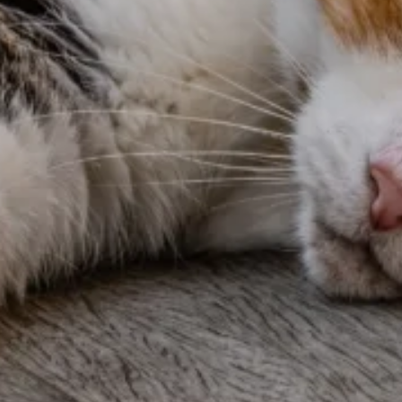
nalizować ruch w naszej
klamowym i analitycznym.
stania z ich usług.
łać w zamierzony sposób bez
unkcjonowanie strony, np.
icy zachowują się na stronie,