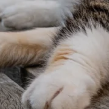
 spersonalizowania treści i reklam, aby oferować funkcje społecznościowe i a
ak korzystasz z naszej witryny, udostępniamy partnerom społecznościowym, re
formacje z innymi danymi otrzymanymi od Ciebie lub uzyskanymi podczas korzy
luczowe znaczenie dla podstawowych funkcji witryny i witryna nie będzie dzia
chowują żadnych danych umożliwiających identyfikację osoby.
ncji umożliwiają stronie zapamiętanie informacji, które zmieniają wygląd lub f
 w którym znajduje się użytkownik.
gają właścicielem stron internetowych zrozumieć, w jaki sposób różni użytkown
owe informacje.