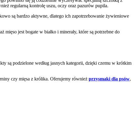
atego powinno się ją codziennie wyczesywać specjalną szczotką z
wnież regularną kontrolę uszu, oczy oraz pazurów pupila.
atkowo są bardzo aktywne, dlatego ich zapotrzebowanie żywieniowe
ż mięso jest bogate w białko i minerały, które są potrzebne do
kty są podzielone według jasnych kategorii, dzięki czemu w krótkim
niny czy mięsa z królika. Oferujemy również
przysmaki dla psów
,