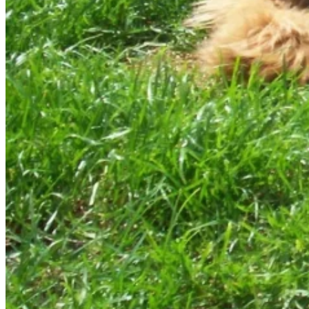
Wykorzystujemy pliki cookie do
witrynie. Informacje o tym, j
Partnerzy mogą połączyć te in
Niezbędne
Niezbędne pliki cookie mają k