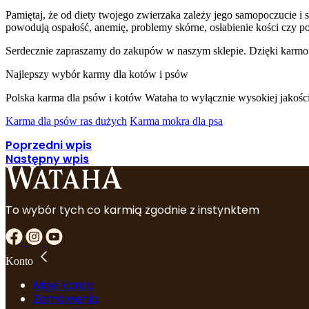
Pamiętaj, że od diety twojego zwierzaka zależy jego samopoczucie 
powodują ospałość, anemię, problemy skórne, osłabienie kości czy p
Serdecznie zapraszamy do zakupów w naszym sklepie. Dzięki karmom 
Najlepszy wybór karmy dla kotów i psów
Polska karma dla psów i kotów Wataha to wyłącznie wysokiej jakośc
Karma dla psów ras dużych
Karma mokra dla psa
Poprzedni wpis
Następny wpis
To wybór tych co karmią zgodnie z instynktem
Konto
Moje konto
Zamówienia