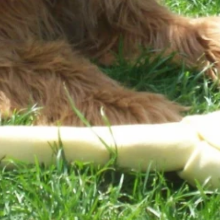
nalizować ruch w naszej
klamowym i analitycznym.
stania z ich usług.
łać w zamierzony sposób bez