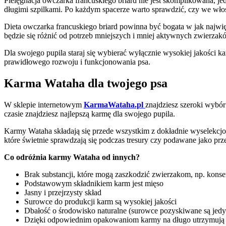
Pielęgnacja owczarka francuskiego briard nie jest skomplikowana, je
długimi szpilkami. Po każdym spacerze warto sprawdzić, czy we włosac
Dieta owczarka francuskiego briard powinna być bogata w jak najwi
będzie się różnić od potrzeb mniejszych i mniej aktywnych zwierzak
Dla swojego pupila staraj się wybierać wyłącznie wysokiej jakości ka
prawidłowego rozwoju i funkcjonowania psa.
Karma Wataha dla twojego psa
W sklepie internetowym
KarmaWataha.pl
znajdziesz szeroki wybór
czasie znajdziesz najlepszą karmę dla swojego pupila.
Karmy Wataha składają się przede wszystkim z dokładnie wyselekcj
które świetnie sprawdzają się podczas tresury czy podawane jako pr
Co odróżnia karmy Wataha od innych?
Brak substancji, które mogą zaszkodzić zwierzakom, np. konse
Podstawowym składnikiem karm jest mięso
Jasny i przejrzysty skład
Surowce do produkcji karm są wysokiej jakości
Dbałość o środowisko naturalne (surowce pozyskiwane są jedy
Dzięki odpowiednim opakowaniom karmy na długo utrzymują 