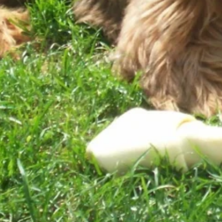
 spersonalizowania treści i reklam, aby oferować funkcje społecznościowe i a
ak korzystasz z naszej witryny, udostępniamy partnerom społecznościowym, re
formacje z innymi danymi otrzymanymi od Ciebie lub uzyskanymi podczas korzy
luczowe znaczenie dla podstawowych funkcji witryny i witryna nie będzie dzia