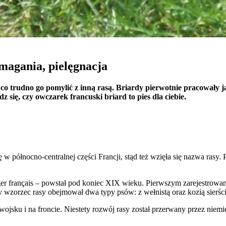
chowują żadnych danych umożliwiających identyfikację osoby.
ncji umożliwiają stronie zapamiętanie informacji, które zmieniają wygląd lub f
 w którym znajduje się użytkownik.
magania, pielęgnacja
 trudno go pomylić z inną rasą. Briardy pierwotnie pracowały jak
z się, czy owczarek francuski briard to pies dla ciebie.
gają właścicielem stron internetowych zrozumieć, w jaki sposób różni użytkown
owe informacje.
owane są w celu śledzenia użytkowników na stronach internetowych. Celem jes
ę w północno-centralnej części Francji, stąd też wzięła się nazwa rasy
szczególnych użytkowników i tym samym bardziej cenne dla wydawców i reklamo
ger français – powstał pod koniec XIX wieku. Pierwszym zarejestrowa
zorzec rasy obejmował dwa typy psów: z wełnistą oraz kozią sierści
 to pliki, które są w procesie klasyfikowania, wraz z dostawcami poszczególnyc
ojsku i na froncie. Niestety rozwój rasy został przerwany przez niem