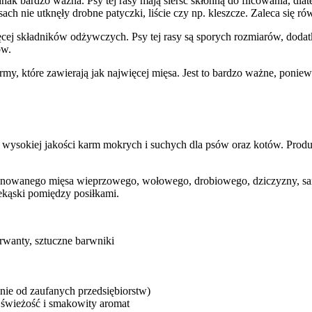
dnak bardzo ważna. Psy tej rasy mają sierść skłonną do filcowania, dl
h nie utknęły drobne patyczki, liście czy np. kleszcze. Zaleca się ró
ęcej składników odżywczych. Psy tej rasy są sporych rozmiarów, dod
ów.
rmy, które zawierają jak najwięcej mięsa. Jest to bardzo ważne, poniewa
 wysokiej jakości karm mokrych i suchych dla psów oraz kotów. Produ
onowanego mięsa wieprzowego, wołowego, drobiowego, dziczyzny, sar
zekąski pomiędzy posiłkami.
rwanty, sztuczne barwniki
nie od zaufanych przedsiębiorstw)
świeżość i smakowity aromat