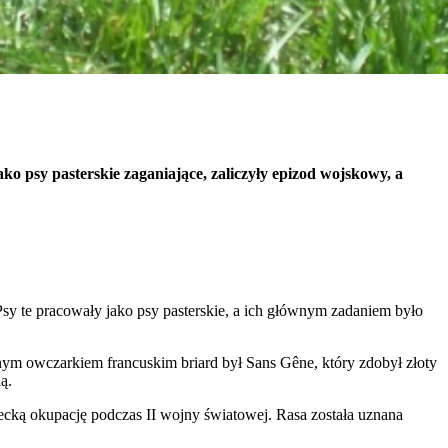
unkcjonowanie strony, np.
o psy pasterskie zaganiające, zaliczyły epizod wojskowy, a
icy zachowują się na stronie,
t wyświetlanie reklam, które są
. Psy te pracowały jako psy pasterskie, a ich głównym zadaniem było
dawców strony trzeciej.
nym owczarkiem francuskim briard był Sans Gêne, który zdobył złoty
ą.
h ciasteczek.
iecką okupację podczas II wojny światowej. Rasa została uznana