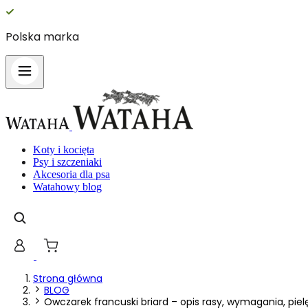
Polska marka
Koty i kocięta
Psy i szczeniaki
Akcesoria dla psa
Watahowy blog
Strona główna
BLOG
Owczarek francuski briard – opis rasy, wymagania, pie