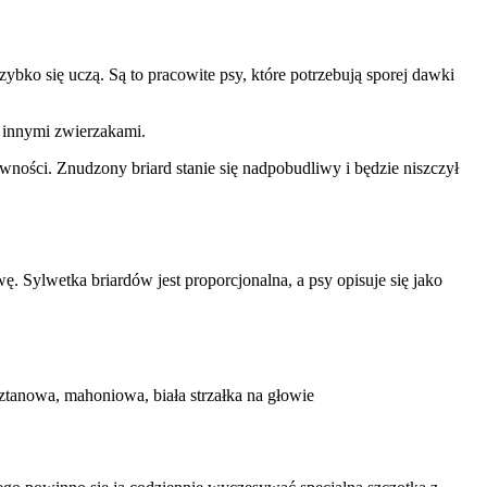
Akceptuj wszystko
ybko się uczą. Są to pracowite psy, które potrzebują sporej dawki
z innymi zwierzakami.
ności. Znudzony briard stanie się nadpobudliwy i będzie niszczył
. Sylwetka briardów jest proporcjonalna, a psy opisuje się jako
sztanowa, mahoniowa, biała strzałka na głowie