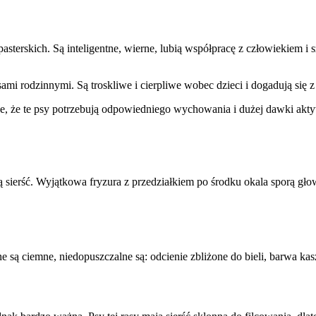
Zapisz moje preferencje
terskich. Są inteligentne, wierne, lubią współpracę z człowiekiem i sz
ami rodzinnymi. Są troskliwe i cierpliwe wobec dzieci i dogadują się 
e, że te psy potrzebują odpowiedniego wychowania i dużej dawki aktyw
 sierść. Wyjątkowa fryzura z przedziałkiem po środku okala sporą głowę
e są ciemne, niedopuszczalne są: odcienie zbliżone do bieli, barwa ka