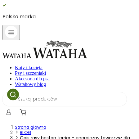
Polska marka
1
Koty i kocięta
Psy i szczeniaki
Akcesoria dla psa
Watahowy blog
Wyszukiwarka
produktów
Strona główna
BLOG
Opis rasy boston terrier – energiczny towarzysz dla