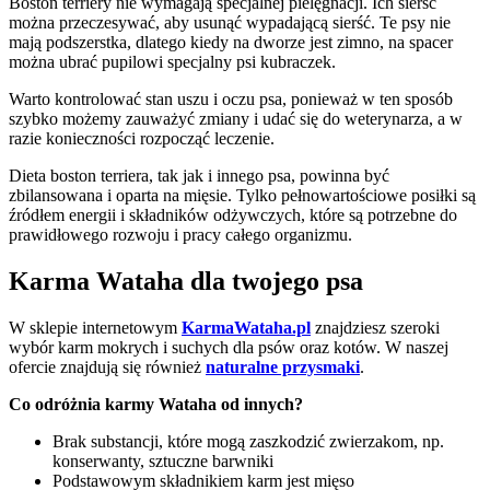
Boston terriery nie wymagają specjalnej pielęgnacji. Ich sierść
można przeczesywać, aby usunąć wypadającą sierść. Te psy nie
mają podszerstka, dlatego kiedy na dworze jest zimno, na spacer
można ubrać pupilowi specjalny psi kubraczek.
Warto kontrolować stan uszu i oczu psa, ponieważ w ten sposób
szybko możemy zauważyć zmiany i udać się do weterynarza, a w
razie konieczności rozpocząć leczenie.
Dieta boston terriera, tak jak i innego psa, powinna być
zbilansowana i oparta na mięsie. Tylko pełnowartościowe posiłki są
źródłem energii i składników odżywczych, które są potrzebne do
prawidłowego rozwoju i pracy całego organizmu.
Karma Wataha dla twojego psa
W sklepie internetowym
KarmaWataha.pl
znajdziesz szeroki
wybór karm mokrych i suchych dla psów oraz kotów. W naszej
ofercie znajdują się również
naturalne przysmaki
.
Co odróżnia karmy Wataha od innych?
Brak substancji, które mogą zaszkodzić zwierzakom, np.
konserwanty, sztuczne barwniki
Podstawowym składnikiem karm jest mięso