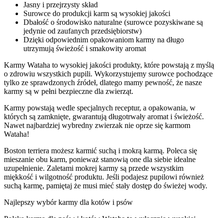
Jasny i przejrzysty skład
Surowce do produkcji karm są wysokiej jakości
Dbałość o środowisko naturalne (surowce pozyskiwane są
jedynie od zaufanych przedsiębiorstw)
Dzięki odpowiednim opakowaniom karmy na długo
utrzymują świeżość i smakowity aromat
Karmy Wataha to wysokiej jakości produkty, które powstają z myślą
o zdrowiu wszystkich pupili. Wykorzystujemy surowce pochodzące
tylko ze sprawdzonych źródeł, dlatego mamy pewność, że nasze
karmy są w pełni bezpieczne dla zwierząt.
Karmy powstają wedle specjalnych receptur, a opakowania, w
których są zamknięte, gwarantują długotrwały aromat i świeżość.
Nawet najbardziej wybredny zwierzak nie oprze się karmom
Wataha!
Boston terriera możesz karmić suchą i mokrą karmą. Poleca się
mieszanie obu karm, ponieważ stanowią one dla siebie idealne
uzupełnienie. Zaletami mokrej karmy są przede wszystkim
miękkość i wilgotność produktu. Jeśli podajesz pupilowi również
suchą karmę, pamiętaj że musi mieć stały dostęp do świeżej wody.
Najlepszy wybór karmy dla kotów i psów