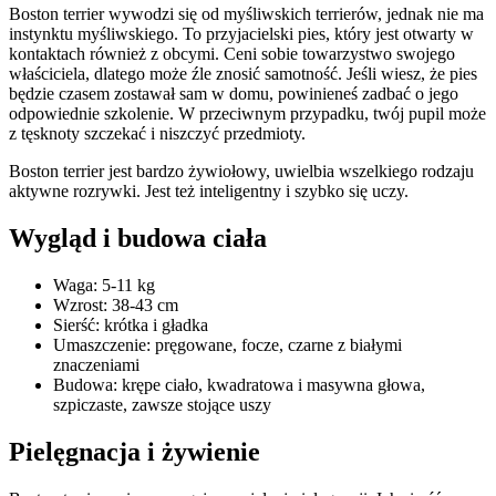
Boston terrier wywodzi się od myśliwskich terrierów, jednak nie ma
instynktu myśliwskiego. To przyjacielski pies, który jest otwarty w
kontaktach również z obcymi. Ceni sobie towarzystwo swojego
właściciela, dlatego może źle znosić samotność. Jeśli wiesz, że pies
będzie czasem zostawał sam w domu, powinieneś zadbać o jego
odpowiednie szkolenie. W przeciwnym przypadku, twój pupil może
z tęsknoty szczekać i niszczyć przedmioty.
Boston terrier jest bardzo żywiołowy, uwielbia wszelkiego rodzaju
aktywne rozrywki. Jest też inteligentny i szybko się uczy.
Wygląd i budowa ciała
Waga: 5-11 kg
Wzrost: 38-43 cm
Sierść: krótka i gładka
Umaszczenie: pręgowane, focze, czarne z białymi
znaczeniami
Budowa: krępe ciało, kwadratowa i masywna głowa,
szpiczaste, zawsze stojące uszy
Pielęgnacja i żywienie