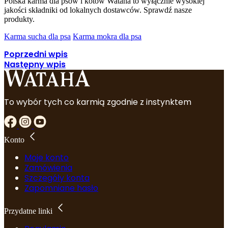
Polska karma dla psów i kotów Wataha to wyłącznie wysokiej
jakości składniki od lokalnych dostawców. Sprawdź nasze
produkty.
Karma sucha dla psa
Karma mokra dla psa
Poprzedni wpis
Następny wpis
To wybór tych co karmią zgodnie z instynktem
Konto
Moje konto
Zamówienia
Szczegóły konta
Zapomniane hasło
Przydatne linki