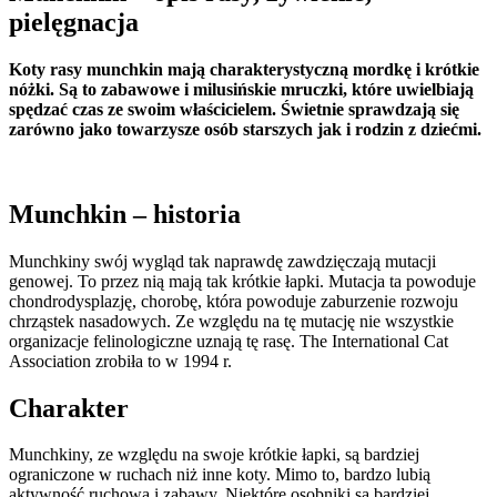
pielęgnacja
Koty rasy munchkin mają charakterystyczną mordkę i krótkie
nóżki. Są to zabawowe i milusińskie mruczki, które uwielbiają
spędzać czas ze swoim właścicielem. Świetnie sprawdzają się
zarówno jako towarzysze osób starszych jak i rodzin z dziećmi.
Munchkin – historia
Munchkiny swój wygląd tak naprawdę zawdzięczają mutacji
genowej. To przez nią mają tak krótkie łapki. Mutacja ta powoduje
chondrodysplazję, chorobę, która powoduje zaburzenie rozwoju
chrząstek nasadowych. Ze względu na tę mutację nie wszystkie
organizacje felinologiczne uznają tę rasę. The International Cat
Association zrobiła to w 1994 r.
Charakter
Munchkiny, ze względu na swoje krótkie łapki, są bardziej
ograniczone w ruchach niż inne koty. Mimo to, bardzo lubią
aktywność ruchową i zabawy. Niektóre osobniki są bardziej