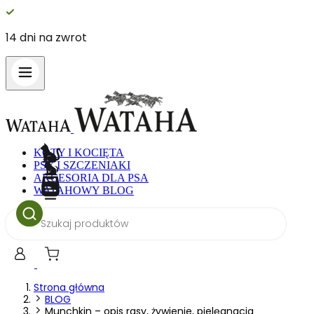
14 dni na zwrot
KOTY I KOCIĘTA
PSY I SZCZENIAKI
AKCESORIA DLA PSA
WATAHOWY BLOG
Wyszukiwarka
produktów
Strona główna
BLOG
Munchkin – opis rasy, żywienie, pielęgnacja