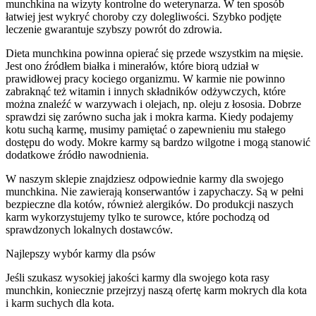
munchkina na wizyty kontrolne do weterynarza. W ten sposób
łatwiej jest wykryć choroby czy dolegliwości. Szybko podjęte
leczenie gwarantuje szybszy powrót do zdrowia.
Dieta munchkina powinna opierać się przede wszystkim na mięsie.
Jest ono źródłem białka i minerałów, które biorą udział w
prawidłowej pracy kociego organizmu. W karmie nie powinno
zabraknąć też witamin i innych składników odżywczych, które
można znaleźć w warzywach i olejach, np. oleju z łososia. Dobrze
sprawdzi się zarówno sucha jak i mokra karma. Kiedy podajemy
kotu suchą karmę, musimy pamiętać o zapewnieniu mu stałego
dostępu do wody. Mokre karmy są bardzo wilgotne i mogą stanowić
dodatkowe źródło nawodnienia.
W naszym sklepie znajdziesz odpowiednie karmy dla swojego
munchkina. Nie zawierają konserwantów i zapychaczy. Są w pełni
bezpieczne dla kotów, również alergików. Do produkcji naszych
karm wykorzystujemy tylko te surowce, które pochodzą od
sprawdzonych lokalnych dostawców.
Najlepszy wybór karmy dla psów
Jeśli szukasz wysokiej jakości karmy dla swojego kota rasy
munchkin, koniecznie przejrzyj naszą ofertę karm mokrych dla kota
i karm suchych dla kota.