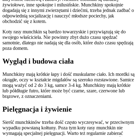
żywiołowe, inne spokojne i milusińskie. Munchkiny spokojnie
dogadają się z innymi zwierzętami i dziećmi, trzeba jednak zadbać o
odpowiednią socjalizację i nauczyć młodsze pociechy, jak
obchodzić się z kotem.
Koty rasy munchkin są bardzo towarzyskie i przywiązują się do
swojego właściciela. Nie powinny zbyt dużo czasu spędzać
samotnie, dlatego nie nadają się dla osób, które dużo czasu spędzają
poza domem.
Wygląd i budowa ciała
Munchkiny mają krótkie łapy i dość muskularne ciało. Ich mordki są
okrągłe, oczy w kształcie migdałów są szeroko rozstawione. Samice
mogą ważyć od 2 do 3 kg, samce 3-4 kg. Munchkiny mają krótkie
lub półdługie futro, które może być czarne, szare, czerwone lub
brązowe, z oznaczeniami.
Pielęgnacja i żywienie
Sierść munchkinów trzeba dość często wyczesywać, w przeciwnym
wypadku powstaną kołtuny. Poza tym koty rasy munchkin nie
wymagają specjalnej pielęgnacji. Warto też regularnie zabierać