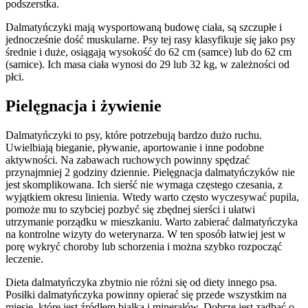
podszerstka.
Dalmatyńczyki mają wysportowaną budowę ciała, są szczupłe i
jednocześnie dość muskularne. Psy tej rasy klasyfikuje się jako psy
średnie i duże, osiągają wysokość do 62 cm (samce) lub do 62 cm
(samice). Ich masa ciała wynosi do 29 lub 32 kg, w zależności od
płci.
Pielęgnacja i żywienie
Dalmatyńczyki to psy, które potrzebują bardzo dużo ruchu.
Uwielbiają bieganie, pływanie, aportowanie i inne podobne
aktywności. Na zabawach ruchowych powinny spędzać
przynajmniej 2 godziny dziennie. Pielęgnacja dalmatyńczyków nie
jest skomplikowana. Ich sierść nie wymaga częstego czesania, z
wyjątkiem okresu linienia. Wtedy warto często wyczesywać pupila,
pomoże mu to szybciej pozbyć się zbędnej sierści i ułatwi
utrzymanie porządku w mieszkaniu. Warto zabierać dalmatyńczyka
na kontrolne wizyty do weterynarza. W ten sposób łatwiej jest w
porę wykryć choroby lub schorzenia i można szybko rozpocząć
leczenie.
Dieta dalmatyńczyka zbytnio nie różni się od diety innego psa.
Posiłki dalmatyńczyka powinny opierać się przede wszystkim na
mięsie, które jest źródłem białka i minerałów. Dobrze jest zadbać o