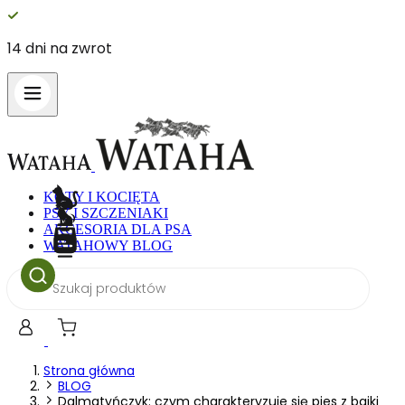
Darmowa dostawa od 
KOTY I KOCIĘTA
PSY I SZCZENIAKI
AKCESORIA DLA PSA
WATAHOWY BLOG
Wyszukiwarka
produktów
Strona główna
BLOG
Dalmatyńczyk: czym charakteryzuje się pies z bajki