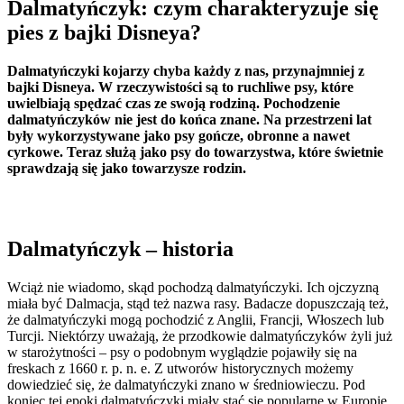
Dalmatyńczyk: czym charakteryzuje się
pies z bajki Disneya?
Dalmatyńczyki kojarzy chyba każdy z nas, przynajmniej z
bajki Disneya. W rzeczywistości są to ruchliwe psy, które
uwielbiają spędzać czas ze swoją rodziną. Pochodzenie
dalmatyńczyków nie jest do końca znane. Na przestrzeni lat
były wykorzystywane jako psy gończe, obronne a nawet
cyrkowe. Teraz służą jako psy do towarzystwa, które świetnie
sprawdzają się jako towarzysze rodzin.
Dalmatyńczyk – historia
Wciąż nie wiadomo, skąd pochodzą dalmatyńczyki. Ich ojczyzną
miała być Dalmacja, stąd też nazwa rasy. Badacze dopuszczają też,
że dalmatyńczyki mogą pochodzić z Anglii, Francji, Włoszech lub
Turcji. Niektórzy uważają, że przodkowie dalmatyńczyków żyli już
w starożytności – psy o podobnym wyglądzie pojawiły się na
freskach z 1660 r. p. n. e. Z utworów historycznych możemy
dowiedzieć się, że dalmatyńczyki znano w średniowieczu. Pod
koniec tej epoki dalmatyńczyki miały stać się popularne w Europie,