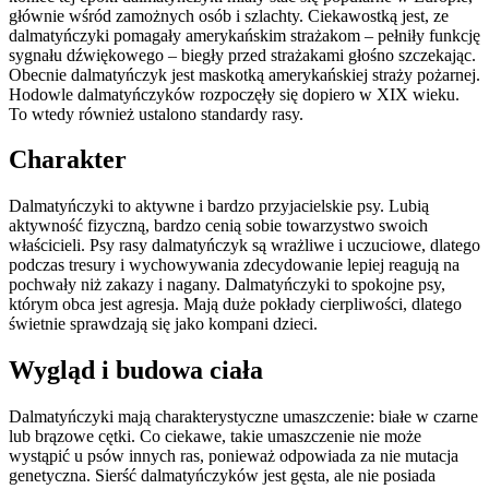
głównie wśród zamożnych osób i szlachty. Ciekawostką jest, ze
dalmatyńczyki pomagały amerykańskim strażakom – pełniły funkcję
sygnału dźwiękowego – biegły przed strażakami głośno szczekając.
Obecnie dalmatyńczyk jest maskotką amerykańskiej straży pożarnej.
Hodowle dalmatyńczyków rozpoczęły się dopiero w XIX wieku.
To wtedy również ustalono standardy rasy.
Charakter
Dalmatyńczyki to aktywne i bardzo przyjacielskie psy. Lubią
aktywność fizyczną, bardzo cenią sobie towarzystwo swoich
właścicieli. Psy rasy dalmatyńczyk są wrażliwe i uczuciowe, dlatego
podczas tresury i wychowywania zdecydowanie lepiej reagują na
pochwały niż zakazy i nagany. Dalmatyńczyki to spokojne psy,
którym obca jest agresja. Mają duże pokłady cierpliwości, dlatego
świetnie sprawdzają się jako kompani dzieci.
Wygląd i budowa ciała
Dalmatyńczyki mają charakterystyczne umaszczenie: białe w czarne
lub brązowe cętki. Co ciekawe, takie umaszczenie nie może
wystąpić u psów innych ras, ponieważ odpowiada za nie mutacja
genetyczna. Sierść dalmatyńczyków jest gęsta, ale nie posiada