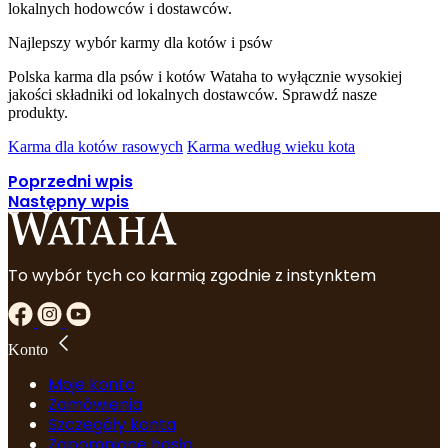
lokalnych hodowców i dostawców.
Najlepszy wybór karmy dla kotów i psów
Polska karma dla psów i kotów Wataha to wyłącznie wysokiej
jakości składniki od lokalnych dostawców. Sprawdź nasze
produkty.
Karma dla kotów rasowych
Karma według wieku kota
Poprzedni wpis
Następny wpis
To wybór tych co karmią zgodnie z instynktem
Konto
Moje konto
Zamówienia
Szczegóły konta
Zapomniane hasło