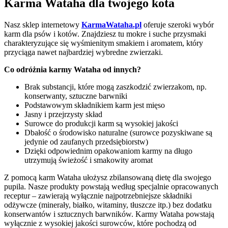
Karma Wataha dla twojego kota
Nasz sklep internetowy
KarmaWataha.pl
oferuje szeroki wybór
karm dla psów i kotów. Znajdziesz tu mokre i suche przysmaki
charakteryzujące się wyśmienitym smakiem i aromatem, który
przyciąga nawet najbardziej wybredne zwierzaki.
Co odróżnia karmy Wataha od innych?
Brak substancji, które mogą zaszkodzić zwierzakom, np.
konserwanty, sztuczne barwniki
Podstawowym składnikiem karm jest mięso
Jasny i przejrzysty skład
Surowce do produkcji karm są wysokiej jakości
Dbałość o środowisko naturalne (surowce pozyskiwane są
jedynie od zaufanych przedsiębiorstw)
Dzięki odpowiednim opakowaniom karmy na długo
utrzymują świeżość i smakowity aromat
Z pomocą karm Wataha ułożysz zbilansowaną dietę dla swojego
pupila. Nasze produkty powstają według specjalnie opracowanych
receptur – zawierają wyłącznie najpotrzebniejsze składniki
odżywcze (minerały, białko, witaminy, tłuszcze itp.) bez dodatku
konserwantów i sztucznych barwników. Karmy Wataha powstają
wyłącznie z wysokiej jakości surowców, które pochodzą od