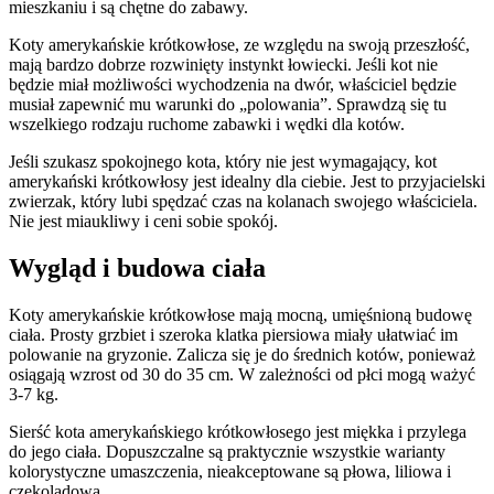
mieszkaniu i są chętne do zabawy.
Koty amerykańskie krótkowłose, ze względu na swoją przeszłość,
mają bardzo dobrze rozwinięty instynkt łowiecki. Jeśli kot nie
będzie miał możliwości wychodzenia na dwór, właściciel będzie
musiał zapewnić mu warunki do „polowania”. Sprawdzą się tu
wszelkiego rodzaju ruchome zabawki i wędki dla kotów.
Jeśli szukasz spokojnego kota, który nie jest wymagający, kot
amerykański krótkowłosy jest idealny dla ciebie. Jest to przyjacielski
zwierzak, który lubi spędzać czas na kolanach swojego właściciela.
Nie jest miaukliwy i ceni sobie spokój.
Wygląd i budowa ciała
Koty amerykańskie krótkowłose mają mocną, umięśnioną budowę
ciała. Prosty grzbiet i szeroka klatka piersiowa miały ułatwiać im
polowanie na gryzonie. Zalicza się je do średnich kotów, ponieważ
osiągają wzrost od 30 do 35 cm. W zależności od płci mogą ważyć
3-7 kg.
Sierść kota amerykańskiego krótkowłosego jest miękka i przylega
do jego ciała. Dopuszczalne są praktycznie wszystkie warianty
kolorystyczne umaszczenia, nieakceptowane są płowa, liliowa i
czekoladowa.