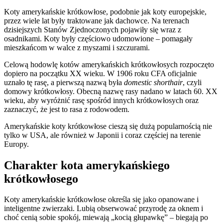
Koty amerykańskie krótkowłose, podobnie jak koty europejskie,
przez wiele lat były traktowane jak dachowce. Na terenach
dzisiejszych Stanów Zjednoczonych pojawiły się wraz z
osadnikami. Koty były częściowo udomowione – pomagały
mieszkańcom w walce z myszami i szczurami.
Celową hodowlę kotów amerykańskich krótkowłosych rozpoczęto
dopiero na początku XX wieku. W 1906 roku CFA oficjalnie
uznało tę rasę, a pierwszą nazwą była
domestic shorthair
, czyli
domowy krótkowłosy. Obecną nazwę rasy nadano w latach 60. XX
wieku, aby wyróżnić rasę spośród innych krótkowłosych oraz
zaznaczyć, że jest to rasa z rodowodem.
Amerykańskie koty krótkowłose cieszą się dużą popularnością nie
tylko w USA, ale również w Japonii i coraz częściej na terenie
Europy.
Charakter kota amerykańskiego
krótkowłosego
Koty amerykańskie krótkowłose określa się jako opanowane i
inteligentne zwierzaki. Lubią obserwować przyrodę za oknem i
choć cenią sobie spokój, miewają „kocią głupawkę” – biegają po