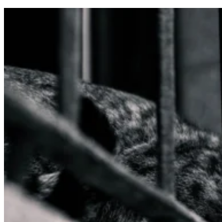
gromadząc i zgłaszając anonimowe 
Marketing
Marketingowe pliki cookie stosowan
istotne i interesujące dla poszcze
Nieklasyfikowane
Nieklasyfikowane pliki cookie, to p