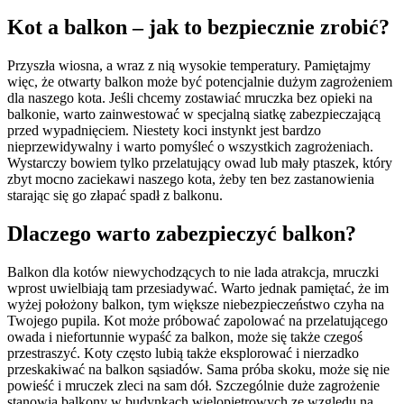
Kot a balkon – jak to bezpiecznie zrobić?
Przyszła wiosna, a wraz z nią wysokie temperatury. Pamiętajmy
więc, że otwarty balkon może być potencjalnie dużym zagrożeniem
dla naszego kota. Jeśli chcemy zostawiać mruczka bez opieki na
balkonie, warto zainwestować w specjalną siatkę zabezpieczającą
przed wypadnięciem. Niestety koci instynkt jest bardzo
nieprzewidywalny i warto pomyśleć o wszystkich zagrożeniach.
Wystarczy bowiem tylko przelatujący owad lub mały ptaszek, który
zbyt mocno zaciekawi naszego kota, żeby ten bez zastanowienia
starając się go złapać spadł z balkonu.
Dlaczego warto zabezpieczyć balkon?
Balkon dla kotów niewychodzących to nie lada atrakcja, mruczki
wprost uwielbiają tam przesiadywać. Warto jednak pamiętać, że im
wyżej położony balkon, tym większe niebezpieczeństwo czyha na
Twojego pupila. Kot może próbować zapolować na przelatującego
owada i niefortunnie wypaść za balkon, może się także czegoś
przestraszyć. Koty często lubią także eksplorować i nierzadko
przeskakiwać na balkon sąsiadów. Sama próba skoku, może się nie
powieść i mruczek zleci na sam dół. Szczególnie duże zagrożenie
stanowią balkony w budynkach wielopiętrowych ze względu na