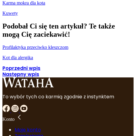
Karma mokra dla kota
Kuwety
Podobał Ci się ten artykuł? Te także
mogą Cię zaciekawić!
Profilaktyka przeciwko kleszczom
Kot dla alergika
Poprzedni wpis
Następny wpis
To wybór tych co karmią zgodnie z instynktem
Konto
Moje konto
Zamówienia