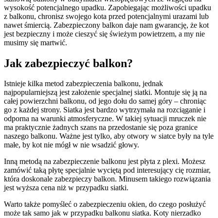
wysokość potencjalnego upadku. Zapobiegając możliwości upadku
z balkonu, chronisz swojego kota przed potencjalnymi urazami lub
nawet śmiercią. Zabezpieczony balkon daje nam gwarancję, że kot
jest bezpieczny i może cieszyć się świeżym powietrzem, a my nie
musimy się martwić.
Jak zabezpieczyć balkon?
Istnieje kilka metod zabezpieczenia balkonu, jednak
najpopularniejszą jest założenie specjalnej siatki. Montuje się ją na
całej powierzchni balkonu, od jego dołu do samej góry – chroniąc
go z każdej strony. Siatka jest bardzo wytrzymała na rozciąganie i
odporna na warunki atmosferyczne. W takiej sytuacji mruczek nie
ma praktycznie żadnych szans na przedostanie się poza granice
naszego balkonu. Ważne jest tylko, aby otwory w siatce były na tyle
małe, by kot nie mógł w nie wsadzić głowy.
Inną metodą na zabezpieczenie balkonu jest płyta z plexi. Możesz
zamówić taką płytę specjalnie wyciętą pod interesujący cię rozmiar,
która doskonale zabezpieczy balkon. Minusem takiego rozwiązania
jest wyższa cena niż w przypadku siatki.
Warto także pomyśleć o zabezpieczeniu okien, do czego posłużyć
może tak samo jak w przypadku balkonu siatka. Koty nierzadko