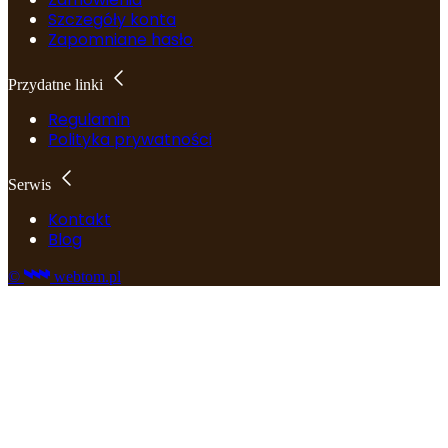
Szczegóły konta
Zapomniane hasło
Przydatne linki
Regulamin
Polityka prywatności
Serwis
Kontakt
Blog
©
webtom.pl