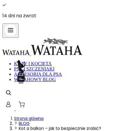
Darmowa dostawa od 99 zł
Wykorzystujemy pliki cookie do spe
witrynie. Informacje o tym, jak ko
Partnerzy mogą połączyć te informa
Niezbędne
KOTY I KOCIĘTA
PSY I SZCZENIAKI
Niezbędne pliki cookie mają kluczo
nich. Te pliki cookie nie przechow
AKCESORIA DLA PSA
WATAHOWY BLOG
Preferencje
Pliki cookie dotyczące preferencji 
preferowany język lub region, w kt
Statystyka
Strona główna
BLOG
Kot a balkon – jak to bezpiecznie zrobić?
Statystyczne pliki cookie pomagają 