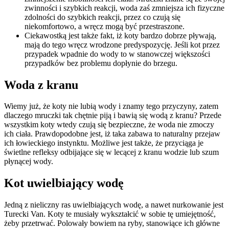
zwinności i szybkich reakcji, woda zaś zmniejsza ich fizyczne
zdolności do szybkich reakcji, przez co czują się
niekomfortowo, a wręcz mogą być przestraszone.
Ciekawostką jest także fakt, iż koty bardzo dobrze pływają,
mają do tego wręcz wrodzone predyspozycję. Jeśli kot przez
przypadek wpadnie do wody to w stanowczej większości
przypadków bez problemu dopłynie do brzegu.
Woda z kranu
Wiemy już, że koty nie lubią wody i znamy tego przyczyny, zatem
dlaczego mruczki tak chętnie piją i bawią się wodą z kranu? Przede
wszystkim koty wtedy czują się bezpieczne, że woda nie zmoczy
ich ciała. Prawdopodobne jest, iż taka zabawa to naturalny przejaw
ich łowieckiego instynktu. Możliwe jest także, że przyciąga je
świetlne refleksy odbijające się w lecącej z kranu wodzie lub szum
płynącej wody.
Kot uwielbiający wodę
Jedną z nieliczny ras uwielbiających wodę, a nawet nurkowanie jest
Turecki Van. Koty te musiały wykształcić w sobie tę umiejętność,
żeby przetrwać. Polowały bowiem na ryby, stanowiące ich główne