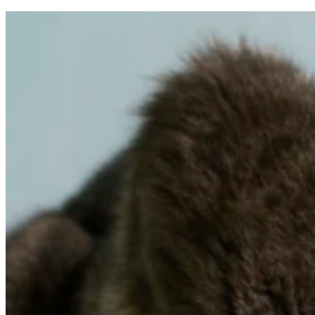
gromadząc i zgłaszając anonimowe 
Marketing
Marketingowe pliki cookie stosowan
istotne i interesujące dla poszcze
Nieklasyfikowane
Nieklasyfikowane pliki cookie, to p