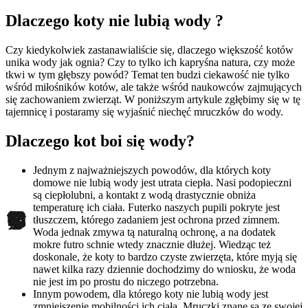
Dlaczego koty nie lubią wody ?
Czy kiedykolwiek zastanawialiście się, dlaczego większość kotów
unika wody jak ognia? Czy to tylko ich kapryśna natura, czy może
tkwi w tym głębszy powód? Temat ten budzi ciekawość nie tylko
wśród miłośników kotów, ale także wśród naukowców zajmujących
się zachowaniem zwierząt. W poniższym artykule zgłębimy się w tę
tajemnicę i postaramy się wyjaśnić niechęć mruczków do wody.
Dlaczego kot boi się wody?
Jednym z najważniejszych powodów, dla których koty
domowe nie lubią wody jest utrata ciepła. Nasi podopieczni
są ciepłolubni, a kontakt z wodą drastycznie obniża
temperaturę ich ciała. Futerko naszych pupili pokryte jest
tłuszczem, którego zadaniem jest ochrona przed zimnem.
Woda jednak zmywa tą naturalną ochronę, a na dodatek
mokre futro schnie wtedy znacznie dłużej. Wiedząc też
doskonale, że koty to bardzo czyste zwierzęta, które myją się
nawet kilka razy dziennie dochodzimy do wniosku, że woda
nie jest im po prostu do niczego potrzebna.
Innym powodem, dla którego koty nie lubią wody jest
zmniejszenie mobilności ich ciała. Mruczki znane są ze swojej