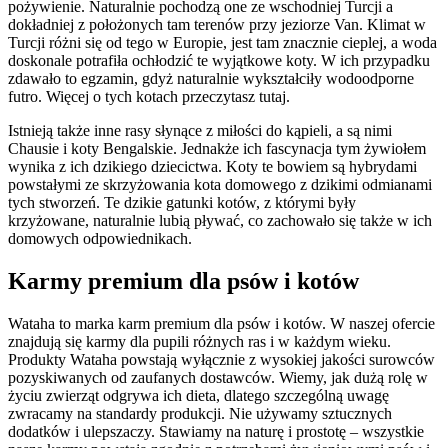
pożywienie. Naturalnie pochodzą one ze wschodniej Turcji a
dokładniej z położonych tam terenów przy jeziorze Van. Klimat w
Turcji różni się od tego w Europie, jest tam znacznie cieplej, a woda
doskonale potrafiła ochłodzić te wyjątkowe koty. W ich przypadku
zdawało to egzamin, gdyż naturalnie wykształciły wodoodporne
futro. Więcej o tych kotach przeczytasz tutaj.
Istnieją także inne rasy słynące z miłości do kąpieli, a są nimi
Chausie i koty Bengalskie. Jednakże ich fascynacja tym żywiołem
wynika z ich dzikiego dziecictwa. Koty te bowiem są hybrydami
powstałymi ze skrzyżowania kota domowego z dzikimi odmianami
tych stworzeń. Te dzikie gatunki kotów, z którymi były
krzyżowane, naturalnie lubią pływać, co zachowało się także w ich
domowych odpowiednikach.
Karmy premium dla psów i kotów
Wataha to marka karm premium dla psów i kotów. W naszej ofercie
znajdują się karmy dla pupili różnych ras i w każdym wieku.
Produkty Wataha powstają wyłącznie z wysokiej jakości surowców
pozyskiwanych od zaufanych dostawców. Wiemy, jak dużą rolę w
życiu zwierząt odgrywa ich dieta, dlatego szczególną uwagę
zwracamy na standardy produkcji. Nie używamy sztucznych
dodatków i ulepszaczy. Stawiamy na naturę i prostotę – wszystkie