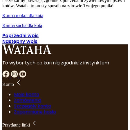
nasze karmy powstają zgodnie z potrzebami żywieniowymi psów i
kotów. Wataha to prosty sposób na zdrowie Twojego pupila!
Karma mokra dla kota
Karma sucha dla kota
Poprzedni wpis
Następny wpis
To wybór tych co karmią zgodnie z instynktem
Konto
Moje konto
Zamówienia
Szczegóły konta
Zapomniane hasło
Przydatne linki