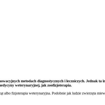
 spersonalizowania treści i reklam, aby oferować funkcje społecznościowe i a
ak korzystasz z naszej witryny, udostępniamy partnerom społecznościowym, re
formacje z innymi danymi otrzymanymi od Ciebie lub uzyskanymi podczas korzy
luczowe znaczenie dla podstawowych funkcji witryny i witryna nie będzie dzia
chowują żadnych danych umożliwiających identyfikację osoby.
nowacyjnych metodach diagnostycznych i leczniczych. Jednak ta in
medycyny weterynaryjnej, jak zoofizjoterapia.
rząt albo fizjoterapia weterynaryjna. Podobnie jak ludzie zwierzęta m
ncji umożliwiają stronie zapamiętanie informacji, które zmieniają wygląd lub f
 w którym znajduje się użytkownik.