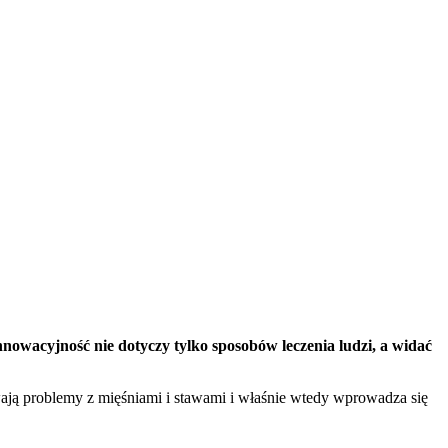
nalizować ruch w naszej
klamowym i analitycznym.
stania z ich usług.
łać w zamierzony sposób bez
nowacyjność nie dotyczy tylko sposobów leczenia ludzi, a widać
iewają problemy z mięśniami i stawami i właśnie wtedy wprowadza się
unkcjonowanie strony, np.