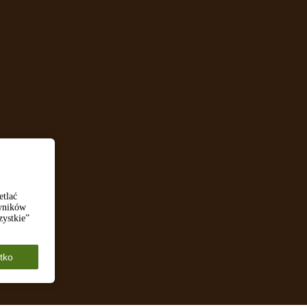
etlać
owników
zystkie”
tko