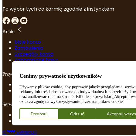
To wybór tych co karmią zgodnie z instynktem
Konto
Moje konto
Zamówienia
Szczegóły konta
Zapomniane hasło
Przydatne linki
Cenimy prywatność użytkowników
Regulamin
Używamy plików cookie, aby poprawić jakość przeglądania, wyświ
Polityka prywatności
reklamy lub treści dostosowane do indywidualnych potrzeb użytk
oraz analizować ruch na stronie. Kliknięcie przycisku „Akceptuj ws
oznacza zgodę na wykorzystywanie przez nas plików cookie.
Serwis
Dostosuj
Odrzuć
Akceptuj wszys
Kontakt
Blog
©
webtom.pl