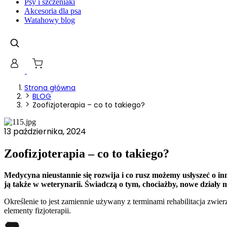
Psy i szczeniaki
Akcesoria dla psa
Watahowy blog
Strona główna
Wykorzystujemy pliki cookie do
BLOG
witrynie. Informacje o tym, j
Zoofizjoterapia – co to takiego?
Partnerzy mogą połączyć te in
13 października, 2024
Niezbędne
Zoofizjoterapia – co to takiego?
Niezbędne pliki cookie mają k
nich. Te pliki cookie nie prze
Medycyna nieustannie się rozwija i co rusz możemy usłyszeć o in
ją także w weterynarii. Świadczą o tym, chociażby, nowe działy 
Preferencje
Określenie to jest zamiennie używany z terminami rehabilitacja zwie
Pliki cookie dotyczące prefere
elementy fizjoterapii.
preferowany język lub region,