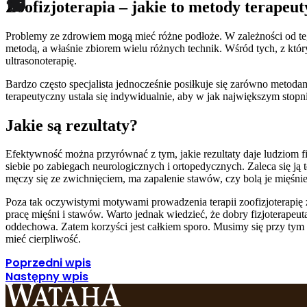
Zoofizjoterapia – jakie to metody terapeu
Statystyka
Problemy ze zdrowiem mogą mieć różne podłoże. W zależności od teg
Statystyczne pliki cookie poma
metodą, a właśnie zbiorem wielu różnych technik. Wśród tych, z któr
gromadząc i zgłaszając anonim
ultrasonoterapię.
Bardzo często specjalista jednocześnie posiłkuje się zarówno metod
Marketing
terapeutyczny ustala się indywidualnie, aby w jak największym stop
Marketingowe pliki cookie stos
Jakie są rezultaty?
istotne i interesujące dla po
Efektywność można przyrównać z tym, jakie rezultaty daje ludziom fiz
Nieklasyfikowane
siebie po zabiegach neurologicznych i ortopedycznych. Zaleca się ją 
męczy się ze zwichnięciem, ma zapalenie stawów, czy bolą je mięśnie
Nieklasyfikowane pliki cookie,
Poza tak oczywistymi motywami prowadzenia terapii zoofizjoterapię z
pracę mięśni i stawów. Warto jednak wiedzieć, że dobry fizjoterapeut
Odrzuć
oddechowa. Zatem korzyści jest całkiem sporo. Musimy się przy tym lic
mieć cierpliwość.
Poprzedni wpis
Następny wpis