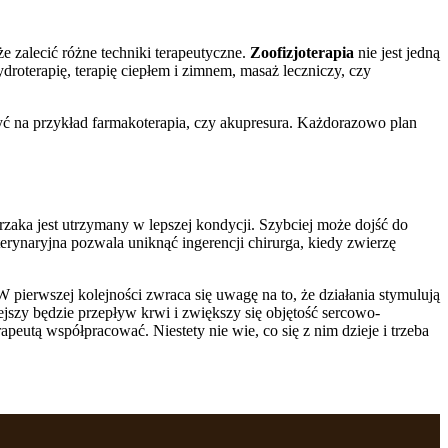
 zalecić różne techniki terapeutyczne.
Zoofizjoterapia
nie jest jedną
icy zachowują się na stronie,
roterapię, terapię ciepłem i zimnem, masaż leczniczy, czy
yć na przykład farmakoterapia, czy akupresura. Każdorazowo plan
t wyświetlanie reklam, które są
dawców strony trzeciej.
erzaka jest utrzymany w lepszej kondycji. Szybciej może dojść do
terynaryjna pozwala uniknąć ingerencji chirurga, kiedy zwierzę
h ciasteczek.
 pierwszej kolejności zwraca się uwagę na to, że działania stymulują
iejszy będzie przepływ krwi i zwiększy się objętość sercowo-
Akceptuj wszystko
apeutą współpracować. Niestety nie wie, co się z nim dzieje i trzeba