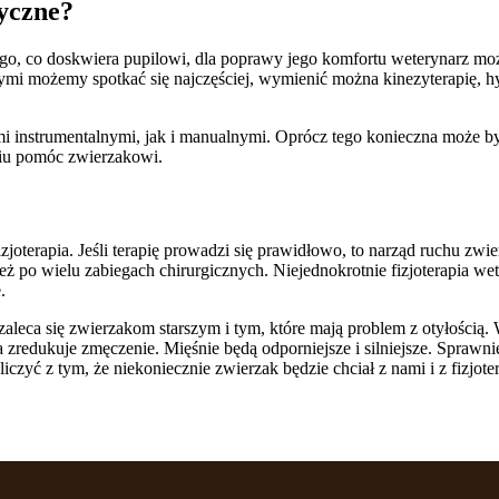
tyczne?
o, co doskwiera pupilowi, dla poprawy jego komfortu weterynarz może
gają właścicielem stron internetowych zrozumieć, w jaki sposób różni użytkown
ymi możemy spotkać się najczęściej, wymienić można kinezyterapię, hyd
owe informacje.
ami instrumentalnymi, jak i manualnymi. Oprócz tego konieczna może b
niu pomóc zwierzakowi.
owane są w celu śledzenia użytkowników na stronach internetowych. Celem jes
szczególnych użytkowników i tym samym bardziej cenne dla wydawców i reklamo
joterapia. Jeśli terapię prowadzi się prawidłowo, to narząd ruchu zwi
też po wielu zabiegach chirurgicznych. Niejednokrotnie fizjoterapia we
.
 to pliki, które są w procesie klasyfikowania, wraz z dostawcami poszczególnyc
aleca się zwierzakom starszym i tym, które mają problem z otyłością. W
a zredukuje zmęczenie. Mięśnie będą odporniejsze i silniejsze. Sprawn
Zapisz moje preferencje
zyć z tym, że niekoniecznie zwierzak będzie chciał z nami i z fizjoter