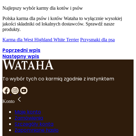
Najlepszy wybór karmy dla kotów i psów
Polska karma dla psów i kotów Wataha to wyłącznie wysokiej
jakości składniki od lokalnych dostawców. Sprawdź nasze
produkty.
Karma dla West Highland White Terrier
Przysmaki dla psa
Poprzedni wpis
Następny wpis
To wybór tych co karmią zgodnie z instynktem
Konto
Moje konto
Zamówienia
Szczegóły konta
Zapomniane hasło