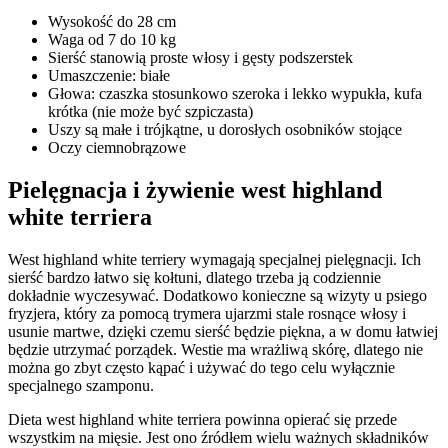
Wysokość do 28 cm
Waga od 7 do 10 kg
Sierść stanowią proste włosy i gęsty podszerstek
Umaszczenie: białe
Głowa: czaszka stosunkowo szeroka i lekko wypukła, kufa
krótka (nie może być szpiczasta)
Uszy są małe i trójkątne, u dorosłych osobników stojące
Oczy ciemnobrązowe
Pielęgnacja i żywienie west highland
white terriera
West highland white terriery wymagają specjalnej pielęgnacji. Ich
sierść bardzo łatwo się kołtuni, dlatego trzeba ją codziennie
dokładnie wyczesywać. Dodatkowo konieczne są wizyty u psiego
fryzjera, który za pomocą trymera ujarzmi stale rosnące włosy i
usunie martwe, dzięki czemu sierść będzie piękna, a w domu łatwiej
będzie utrzymać porządek. Westie ma wrażliwą skórę, dlatego nie
można go zbyt często kąpać i używać do tego celu wyłącznie
specjalnego szamponu.
Dieta west highland white terriera powinna opierać się przede
wszystkim na mięsie. Jest ono źródłem wielu ważnych składników