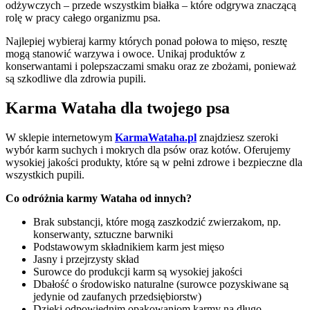
odżywczych – przede wszystkim białka – które odgrywa znaczącą
rolę w pracy całego organizmu psa.
Najlepiej wybieraj karmy których ponad połowa to mięso, resztę
mogą stanowić warzywa i owoce. Unikaj produktów z
konserwantami i polepszaczami smaku oraz ze zbożami, ponieważ
są szkodliwe dla zdrowia pupili.
Karma Wataha dla twojego psa
W sklepie internetowym
KarmaWataha.pl
znajdziesz szeroki
wybór karm suchych i mokrych dla psów oraz kotów. Oferujemy
wysokiej jakości produkty, które są w pełni zdrowe i bezpieczne dla
wszystkich pupili.
Co odróżnia karmy Wataha od innych?
Brak substancji, które mogą zaszkodzić zwierzakom, np.
konserwanty, sztuczne barwniki
Podstawowym składnikiem karm jest mięso
Jasny i przejrzysty skład
Surowce do produkcji karm są wysokiej jakości
Dbałość o środowisko naturalne (surowce pozyskiwane są
jedynie od zaufanych przedsiębiorstw)
Dzięki odpowiednim opakowaniom karmy na długo