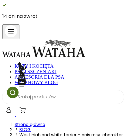
14 dni na zwrot
KOTY I KOCIĘTA
PSY I SZCZENIAKI
AKCESORIA DLA PSA
WATAHOWY BLOG
Wyszukiwarka
produktów
Strona główna
BLOG
West highland white terrier – opis rasy, charakter,