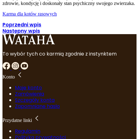
zdrowie, kondycję i doskonały stan psychiczny swojego zwierzaka.
Karma dla kotów rasowych
Poprzedni wpis
Następny wpis
To wybór tych co karmią zgodnie z instynktem
Konto
Moje konto
Zamówienia
Szczegóły konta
Zapomniane hasło
Przydatne linki
Regulamin
Polityka prywatności