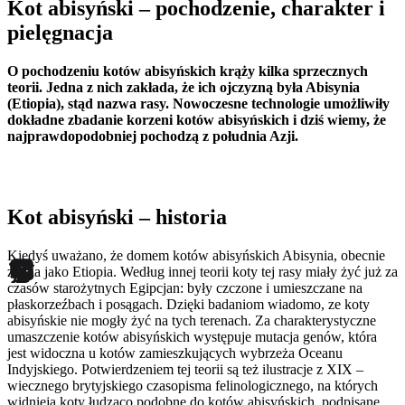
Kot abisyński – pochodzenie, charakter i
pielęgnacja
O pochodzeniu kotów abisyńskich krąży kilka sprzecznych
teorii. Jedna z nich zakłada, że ich ojczyzną była Abisynia
(Etiopia), stąd nazwa rasy. Nowoczesne technologie umożliwiły
dokładne zbadanie korzeni kotów abisyńskich i dziś wiemy, że
najprawdopodobniej pochodzą z południa Azji.
Kot abisyński – historia
Kiedyś uważano, że domem kotów abisyńskich Abisynia, obecnie
znana jako Etiopia. Według innej teorii koty tej rasy miały żyć już za
czasów starożytnych Egipcjan: były czczone i umieszczane na
płaskorzeźbach i posągach. Dzięki badaniom wiadomo, ze koty
abisyńskie nie mogły żyć na tych terenach. Za charakterystyczne
umaszczenie kotów abisyńskich występuje mutacja genów, która
jest widoczna u kotów zamieszkujących wybrzeża Oceanu
Indyjskiego. Potwierdzeniem tej teorii są też ilustracje z XIX –
wiecznego brytyjskiego czasopisma felinologicznego, na których
widnieją koty łudząco podobne do kotów abisyńskich, podpisane