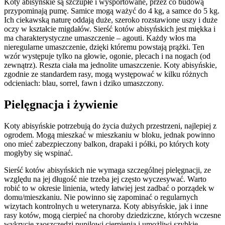
Koty abisyńskie są szczupłe i wysportowane, przez co budową
przypominają pumę. Samice mogą ważyć do 4 kg, a samce do 5 kg.
Ich ciekawską naturę oddają duże, szeroko rozstawione uszy i duże
oczy w kształcie migdałów. Sierść kotów abisyńskich jest miękka i
ma charakterystyczne umaszczenie – agouti. Każdy włos ma
nieregularne umaszczenie, dzięki któremu powstają prążki. Ten
wzór występuje tylko na głowie, ogonie, plecach i na nogach (od
zewnątrz). Reszta ciała ma jednolite umaszczenie. Koty abisyńskie,
zgodnie ze standardem rasy, mogą występować w kilku różnych
odcieniach: blau, sorrel, fawn i dziko umaszczony.
Pielęgnacja i żywienie
Koty abisyńskie potrzebują do życia dużych przestrzeni, najlepiej z
ogrodem. Mogą mieszkać w mieszkaniu w bloku, jednak powinno
ono mieć zabezpieczony balkon, drapaki i półki, po których koty
mogłyby się wspinać.
Sierść kotów abisyńskich nie wymaga szczególnej pielęgnacji, ze
względu na jej długość nie trzeba jej często wyczesywać. Warto
robić to w okresie linienia, wtedy łatwiej jest zadbać o porządek w
domu/mieszkaniu. Nie powinno się zapominać o regularnych
wizytach kontrolnych u weterynarza. Koty abisyńskie, jak i inne
rasy kotów, mogą cierpieć na choroby dziedziczne, których wczesne
wykrycie zaoszczędzi pupilowi cierpienia i umożliwi szybkie