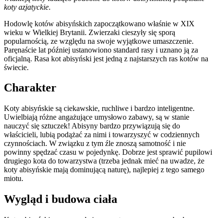
koty azjatyckie
.
Hodowlę kotów abisyńskich zapoczątkowano właśnie w XIX
wieku w Wielkiej Brytanii. Zwierzaki cieszyły się sporą
popularnością, ze względu na swoje wyjątkowe umaszczenie.
Paręnaście lat później ustanowiono standard rasy i uznano ją za
oficjalną. Rasa kot abisyński jest jedną z najstarszych ras kotów na
świecie.
Charakter
Koty abisyńskie są ciekawskie, ruchliwe i bardzo inteligentne.
Uwielbiają różne angażujące umysłowo zabawy, są w stanie
nauczyć się sztuczek! Abisyny bardzo przywiązują się do
właścicieli, lubią podążać za nimi i towarzyszyć w codziennych
czynnościach. W związku z tym źle znoszą samotność i nie
powinny spędzać czasu w pojedynkę. Dobrze jest sprawić pupilowi
drugiego kota do towarzystwa (trzeba jednak mieć na uwadze, że
koty abisyńskie mają dominującą naturę), najlepiej z tego samego
miotu.
Wygląd i budowa ciała