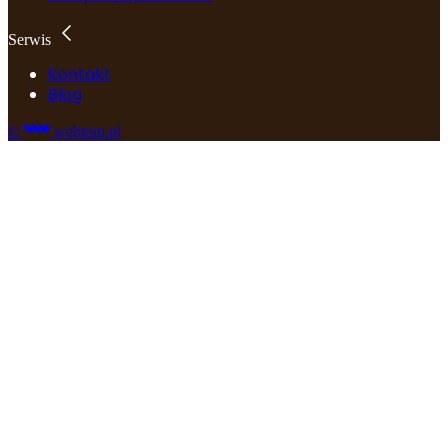
Serwis
Kontakt
Blog
©
webtom.pl