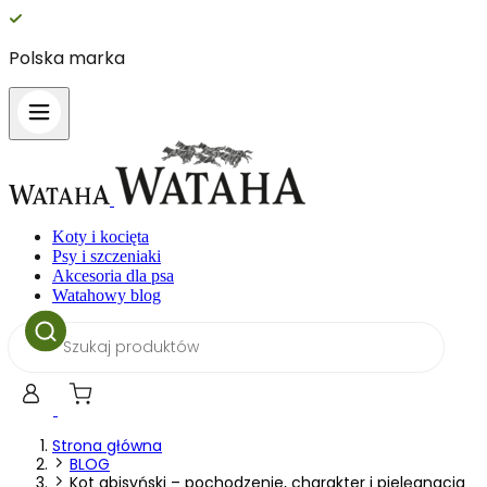
Polska marka
1
Koty i kocięta
Psy i szczeniaki
Akcesoria dla psa
Watahowy blog
Wyszukiwarka
produktów
Strona główna
BLOG
Kot abisyński – pochodzenie, charakter i pielęgnacja