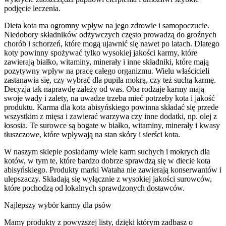
podjęcie leczenia.
Dieta kota ma ogromny wpływ na jego zdrowie i samopoczucie.
Niedobory składników odżywczych często prowadzą do groźnych
chorób i schorzeń, które mogą ujawnić się nawet po latach. Dlatego
koty powinny spożywać tylko wysokiej jakości karmy, które
zawierają białko, witaminy, minerały i inne składniki, które mają
pozytywny wpływ na pracę całego organizmu. Wielu właścicieli
zastanawia się, czy wybrać dla pupila mokrą, czy też suchą karmę.
Decyzja tak naprawdę zależy od was. Oba rodzaje karmy mają
swoje wady i zalety, na uwadze trzeba mieć potrzeby kota i jakość
produktu. Karma dla kota abisyńskiego powinna składać się przede
wszystkim z mięsa i zawierać warzywa czy inne dodatki, np. olej z
łososia. Te surowce są bogate w białko, witaminy, minerały i kwasy
tłuszczowe, które wpływają na stan skóry i sierści kota.
W naszym sklepie posiadamy wiele karm suchych i mokrych dla
kotów, w tym te, które bardzo dobrze sprawdzą się w diecie kota
abisyńskiego. Produkty marki Wataha nie zawierają konserwantów i
ulepszaczy. Składają się wyłącznie z wysokiej jakości surowców,
które pochodzą od lokalnych sprawdzonych dostawców.
Najlepszy wybór karmy dla psów
Mamy produkty z powyższej listy, dzięki którym zadbasz o