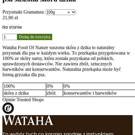
Przysmaki Gramatura
21,90
zł
Na stanie
ilość
Dodaj do koszyka
Wataha
Nature
Wataha Food Of Nature suszona skóra z dzika to naturalny
Food
przysmak dla psa w każdym wieku. To przekąska przygotowana w
100%
100% ze skóry sarny, która została pozyskana od polskich,
przysmak
sprawdzonych dostawców. Nie zawiera zbóż, sztucznych
dla
barwników ani konserwantów. Naturalna przekąska może być
psa
formą gryzaka dla psa.
suszona
skóra
100%
0%
0%
dzika
skóra z dzika
zbóż
konserwantów i barwników
Opinie Trusted Shops
To wybór tych co karmią zgodnie z instynktem