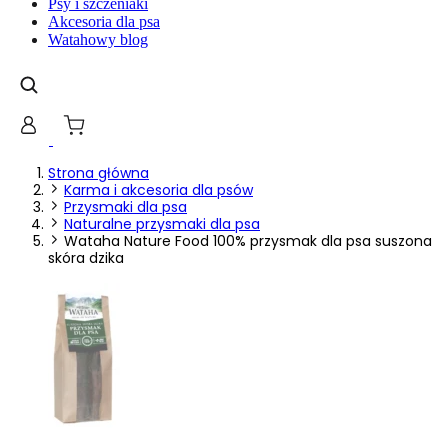
Psy i szczeniaki
gromadząc i zgłaszając anonimowe informacje.
Akcesoria dla psa
Watahowy blog
Marketing
Marketingowe pliki cookie stosowane są w celu śledzenia uż
istotne i interesujące dla poszczególnych użytkowników i 
Nieklasyfikowane
Strona główna
Karma i akcesoria dla psów
Nieklasyfikowane pliki cookie, to pliki, które są w procesi
Przysmaki dla psa
Naturalne przysmaki dla psa
Wataha Nature Food 100% przysmak dla psa suszona
skóra dzika