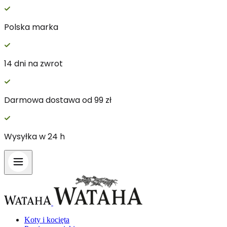
Polska marka
Wykorzystujemy pliki cookie do spersonalizowania treści i 
witrynie. Informacje o tym, jak korzystasz z naszej witry
14 dni na zwrot
Partnerzy mogą połączyć te informacje z innymi danymi otr
Darmowa dostawa od 99 zł
Niezbędne
Niezbędne pliki cookie mają kluczowe znaczenie dla podstaw
nich. Te pliki cookie nie przechowują żadnych danych umożl
Wysyłka w 24 h
Preferencje
Pliki cookie dotyczące preferencji umożliwiają stronie zapa
preferowany język lub region, w którym znajduje się użytko
Statystyka
Koty i kocięta
Statystyczne pliki cookie pomagają właścicielem stron inter