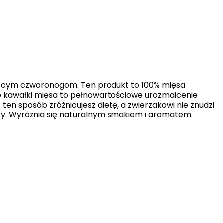
łać w zamierzony sposób bez
unkcjonowanie strony, np.
jącym czworonogom. Ten produkt to 100% mięsa
e kawałki mięsa to pełnowartościowe urozmaicenie
en sposób zróżnicujesz dietę, a zwierzakowi nie znudzi
sy. Wyróżnia się naturalnym smakiem i aromatem.
icy zachowują się na stronie,
t wyświetlanie reklam, które są
dawców strony trzeciej.