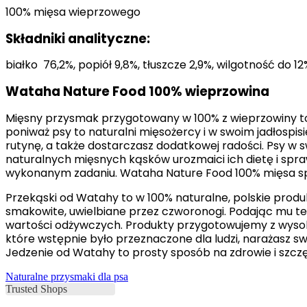
Nieklasyfikowane pliki cookie,
100% mięsa wieprzowego
Składniki analityczne:
Odrzuć
białko 76,2%, popiół 9,8%, tłuszcze 2,9%, wilgotność do 12
Wataha Nature Food 100% wieprzowina
Mięsny przysmak przygotowany w 100% z wieprzowiny to w
poniważ psy to naturalni mięsożercy i w swoim jadłospi
rutynę, a także dostarczasz dodatkowej radości. Psy w s
naturalnych mięsnych kąsków urozmaici ich dietę i spr
wykonanym zadaniu. Wataha Nature Food 100% mięsa spra
Przekąski od Watahy to w 100% naturalne, polskie produk
smakowite, uwielbiane przez czworonogi. Podając mu te
wartości odżywczych. Produkty przygotowujemy z wysok
które wstępnie było przeznaczone dla ludzi, narażasz s
Jedzenie od Watahy to prosty sposób na zdrowie i szczę
Naturalne przysmaki dla psa