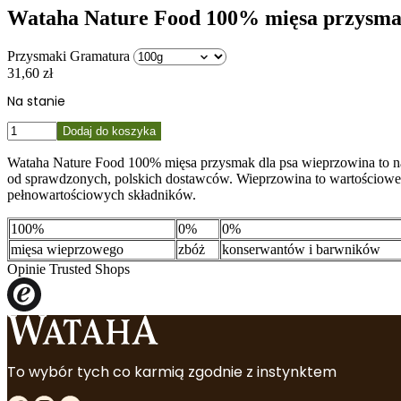
Wataha Nature Food 100% mięsa przysmak
Przysmaki Gramatura
31,60
zł
Na stanie
ilość
Dodaj do koszyka
Wataha
Nature
Wataha Nature Food 100% mięsa przysmak dla psa wieprzowina to na
Food
od sprawdzonych, polskich dostawców. Wieprzowina to wartościowe m
100%
pełnowartościowych składników.
mięsa
przysmak
100%
0%
0%
dla
mięsa wieprzowego
zbóż
konserwantów i barwników
psa
Opinie Trusted Shops
wieprzowina
To wybór tych co karmią zgodnie z instynktem