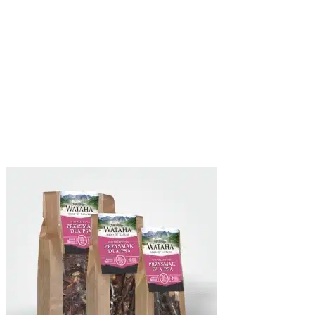
Wykorzystujemy pliki cookie do
witrynie. Informacje o tym, j
Partnerzy mogą połączyć te in