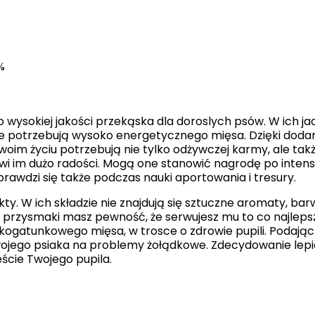
 to pliki, które są w procesie klasyfikowania, wraz z dostawcami poszczególnyc
Zapisz moje preferencje
%
ysokiej jakości przekąska dla doroslych psów. W ich jad
sie potrzebują wysoko energetycznego mięsa. Dzięki dodan
woim życiu potrzebują nie tylko odżywczej karmy, ale takż
awi im dużo radości. Mogą one stanowić nagrodę po inte
wdzi się także podczas nauki aportowania i tresury.
ty. W ich składzie nie znajdują się sztuczne aromaty, ba
 przysmaki masz pewność, że serwujesz mu to co najleps
ogatunkowego mięsa, w trosce o zdrowie pupili. Podając
wojego psiaka na problemy żołądkowe. Zdecydowanie lepie
ście Twojego pupila.