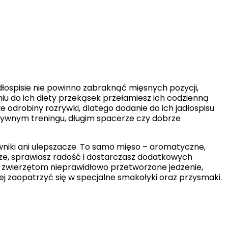
h ciasteczek.
Akceptuj wszystko
łospisie nie powinno zabraknąć mięsnych pozycji,
iu do ich diety przekąsek przełamiesz ich codzienną
e odrobiny rozrywki, dlatego dodanie do ich jadłospisu
nsywnym treningu, długim spacerze czy dobrze
rwniki ani ulepszacze. To samo mięso – aromatyczne,
ze, sprawiasz radość i dostarczasz dodatkowych
 zwierzętom nieprawidłowo przetworzone jedzenie,
j zaopatrzyć się w specjalne smakołyki oraz przysmaki.