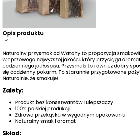
Niezbędne
Niezbędne pliki cookie mają k
nich. Te pliki cookie nie prze
Opis produktu
Preferencje
Pliki cookie dotyczące prefere
Naturalny przysmak od Watahy to propozycja smakowit
preferowany język lub region,
wieprzowego najwyższej jakości, który przyciąga arom
codziennego jadłospisu. Przysmaki to również dobry spos
Statystyka
się codzienny pokarm. To starannie przygotowane poży
Naturalnie, że smakuje!
Statystyczne pliki cookie poma
gromadząc i zgłaszając anonim
Zalety:
Marketing
Produkt bez konserwantów i ulepszaczy
100% polskiej produkcji
Marketingowe pliki cookie stos
Zdrowa przekąska w wygodnym opakowaniu
istotne i interesujące dla po
Naturalny smak i aromat
Skład:
Nieklasyfikowane