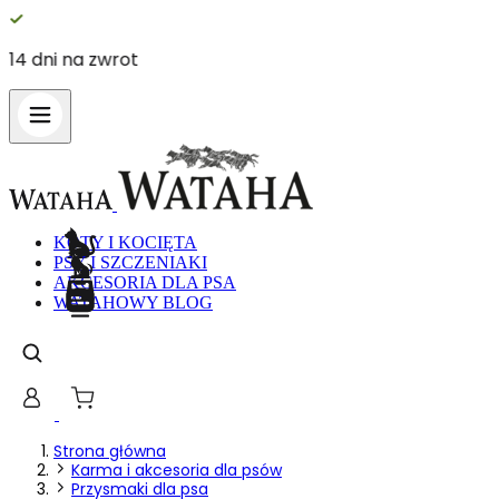
14 dni na zwrot
KOTY I KOCIĘTA
PSY I SZCZENIAKI
AKCESORIA DLA PSA
WATAHOWY BLOG
Strona główna
Karma i akcesoria dla psów
Przysmaki dla psa