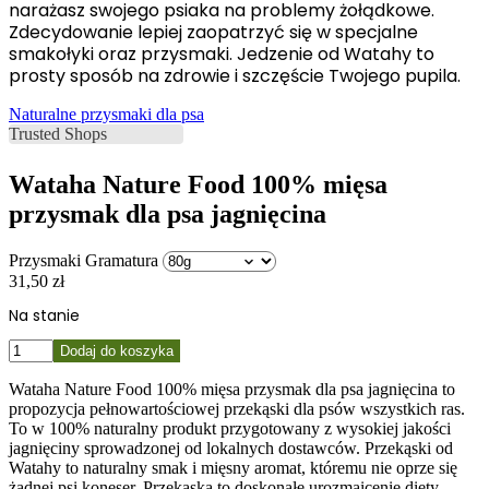
narażasz swojego psiaka na problemy żołądkowe.
Zdecydowanie lepiej zaopatrzyć się w specjalne
smakołyki oraz przysmaki. Jedzenie od Watahy to
prosty sposób na zdrowie i szczęście Twojego pupila.
Naturalne przysmaki dla psa
Wataha Nature Food 100% mięsa
przysmak dla psa jagnięcina
Przysmaki Gramatura
31,50
zł
Na stanie
ilość
Dodaj do koszyka
Wataha
Nature
Wataha Nature Food 100% mięsa przysmak dla psa jagnięcina to
Food
propozycja pełnowartościowej przekąski dla psów wszystkich ras.
100%
To w 100% naturalny produkt przygotowany z wysokiej jakości
mięsa
jagnięciny sprowadzonej od lokalnych dostawców. Przekąski od
przysmak
Watahy to naturalny smak i mięsny aromat, któremu nie oprze się
dla
żadnej psi koneser. Przekąska to doskonałe urozmaicenie diety