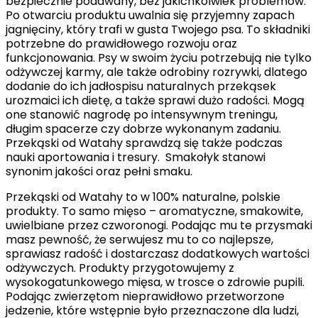
bezpiecznie podawany, bez jakichkolwiek problemów.
Po otwarciu produktu uwalnia się przyjemny zapach
jagnięciny, który trafi w gusta Twojego psa. To składniki
potrzebne do prawidłowego rozwoju oraz
funkcjonowania. Psy w swoim życiu potrzebują nie tylko
odżywczej karmy, ale także odrobiny rozrywki, dlatego
dodanie do ich jadłospisu naturalnych przekąsek
urozmaici ich dietę, a także sprawi dużo radości. Mogą
one stanowić nagrodę po intensywnym treningu,
długim spacerze czy dobrze wykonanym zadaniu.
Przekąski od Watahy sprawdzą się także podczas
nauki aportowania i tresury. Smakołyk stanowi
synonim jakości oraz pełni smaku.
Przekąski od Watahy to w 100% naturalne, polskie
produkty. To samo mięso – aromatyczne, smakowite,
uwielbiane przez czworonogi. Podając mu te przysmaki
masz pewność, że serwujesz mu to co najlepsze,
sprawiasz radość i dostarczasz dodatkowych wartości
odżywczych. Produkty przygotowujemy z
wysokogatunkowego mięsa, w trosce o zdrowie pupili.
Podając zwierzętom nieprawidłowo przetworzone
jedzenie, które wstępnie było przeznaczone dla ludzi,