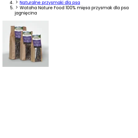
Naturalne przysmaki dla psa
Statystyka
Wataha Nature Food 100% mięsa przysmak dla psa
jagnięcina
Statystyczne pliki cookie pomagają właścicielem stron internetowych zroz
w jaki sposób różni użytkownicy zachowują się na stronie, gromadząc i
zgłaszając anonimowe informacje.
Marketing
Marketingowe pliki cookie stosowane są w celu śledzenia użytkowników n
stronach internetowych. Celem jest wyświetlanie reklam, które są istotne i
interesujące dla poszczególnych użytkowników i tym samym bardziej cenn
wydawców i reklamodawców strony trzeciej.
Nieklasyfikowane
Nieklasyfikowane pliki cookie, to pliki, które są w procesie klasyfikowani
wraz z dostawcami poszczególnych ciasteczek.
Odrzuć
Zapisz moje preferencje