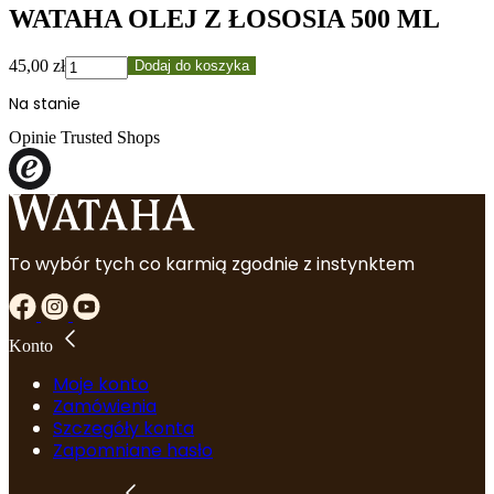
WATAHA OLEJ Z ŁOSOSIA 500 ML
ilość
45,00
zł
Dodaj do koszyka
WATAHA
Na stanie
OLEJ
Z
Opinie Trusted Shops
ŁOSOSIA
500
ML
To wybór tych co karmią zgodnie z instynktem
Konto
Moje konto
Zamówienia
Szczegóły konta
Zapomniane hasło