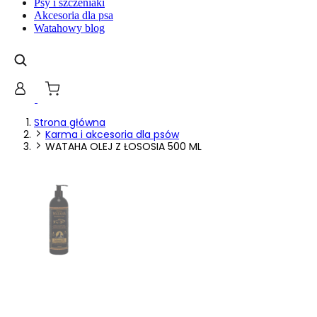
Psy i szczeniaki
gromadząc i zgłaszając anonimowe informacje.
Akcesoria dla psa
Watahowy blog
Marketing
Marketingowe pliki cookie stosowane są w celu śledzenia 
istotne i interesujące dla poszczególnych użytkowników 
Nieklasyfikowane
Strona główna
Karma i akcesoria dla psów
Nieklasyfikowane pliki cookie, to pliki, które są w proce
WATAHA OLEJ Z ŁOSOSIA 500 ML