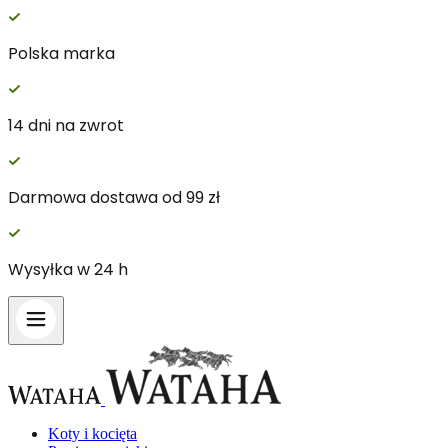
Polska marka
Wykorzystujemy pliki cookie do spersonalizowania treści 
witrynie. Informacje o tym, jak korzystasz z naszej wit
14 dni na zwrot
Partnerzy mogą połączyć te informacje z innymi danymi o
Darmowa dostawa od 99 zł
Niezbędne
Niezbędne pliki cookie mają kluczowe znaczenie dla podst
nich. Te pliki cookie nie przechowują żadnych danych umo
Wysyłka w 24 h
Preferencje
Pliki cookie dotyczące preferencji umożliwiają stronie za
preferowany język lub region, w którym znajduje się użyt
Statystyka
Koty i kocięta
Statystyczne pliki cookie pomagają właścicielem stron int