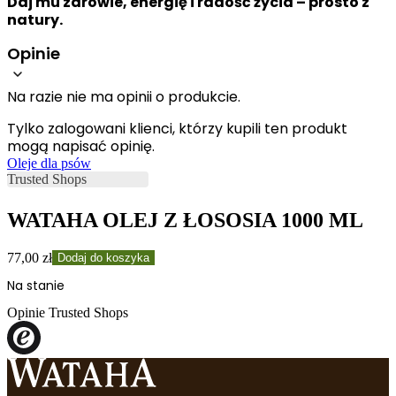
Daj mu zdrowie, energię i radość życia – prosto z
natury.
Opinie
Na razie nie ma opinii o produkcie.
Tylko zalogowani klienci, którzy kupili ten produkt
mogą napisać opinię.
Oleje dla psów
WATAHA OLEJ Z ŁOSOSIA 1000 ML
ilość
77,00
zł
Dodaj do koszyka
WATAHA
Na stanie
OLEJ
Z
Opinie Trusted Shops
ŁOSOSIA
1000
ML