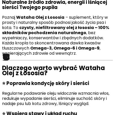
Naturalne źródło zdrowia, energii i lśniącej
sierści Twojego pupila
Poznaj
Wataha Olej z Łososia
– suplement, który w
prosty i naturalny sposób podnosi jakość życia psa i
kota. To
czysty, niefiltrowany olej z łososia – 100%
składników pochodzenia naturalnego
, bez
wypełniaczy, konserwantów i zbędnych dodatków.
Każda kropla to skoncentrowana dawka kwasów
tłuszczowych
Omega-3, Omega-6 i Omega-9
,
wspierających zdrowie od wewnątrz.
Dlaczego warto wybrać Wataha
Olej z Łososia?
⭐
Poprawia kondycję skóry i sierści
Regularne podawanie oleju widocznie wzmacnia włos,
redukuje wypadanie sierści, eliminuje suchość skóry i
nadaje psu lub kotu zdrowy, lśniący wygląd.
⭐
Wspiera stawy i układ ruchu