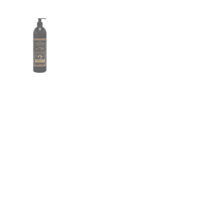
preferowany język lub region, w którym znajduje się użytkownik.
Statystyka
Statystyczne pliki cookie pomagają właścicielem stron internetowych
zrozumieć, w jaki sposób różni użytkownicy zachowują się na stronie,
gromadząc i zgłaszając anonimowe informacje.
Marketing
Marketingowe pliki cookie stosowane są w celu śledzenia
użytkowników na stronach internetowych. Celem jest wyświetlanie
reklam, które są istotne i interesujące dla poszczególnych
użytkowników i tym samym bardziej cenne dla wydawców i
reklamodawców strony trzeciej.
Nieklasyfikowane
Nieklasyfikowane pliki cookie, to pliki, które są w procesie
klasyfikowania, wraz z dostawcami poszczególnych ciasteczek.
Odrzuć