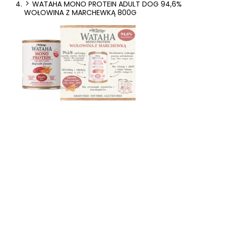
WATAHA MONO PROTEIN ADULT DOG 94,6%
preferowany język lub region, w którym znajduje się użytkownik.
WOŁOWINA Z MARCHEWKĄ 800G
Statystyka
Statystyczne pliki cookie pomagają właścicielem stron internetowych
zrozumieć, w jaki sposób różni użytkownicy zachowują się na stronie,
gromadząc i zgłaszając anonimowe informacje.
Marketing
Marketingowe pliki cookie stosowane są w celu śledzenia
użytkowników na stronach internetowych. Celem jest wyświetlanie
reklam, które są istotne i interesujące dla poszczególnych
użytkowników i tym samym bardziej cenne dla wydawców i
reklamodawców strony trzeciej.
Nieklasyfikowane
Nieklasyfikowane pliki cookie, to pliki, które są w procesie
klasyfikowania, wraz z dostawcami poszczególnych ciasteczek.
Odrzuć