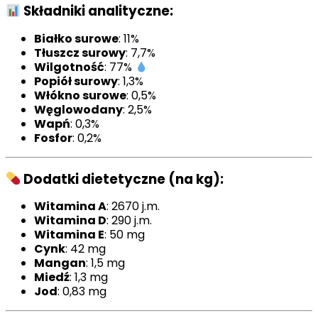
Składniki analityczne:
Białko surowe
: 11%
Tłuszcz surowy
: 7,7%
Wilgotność
: 77%
Popiół surowy
: 1,3%
Włókno surowe
: 0,5%
Węglowodany
: 2,5%
Wapń
: 0,3%
Fosfor
: 0,2%
Dodatki dietetyczne (na kg):
Witamina A
: 2670 j.m.
Witamina D
: 290 j.m.
Witamina E
: 50 mg
Cynk
: 42 mg
Mangan
: 1,5 mg
Miedź
: 1,3 mg
Jod
: 0,83 mg