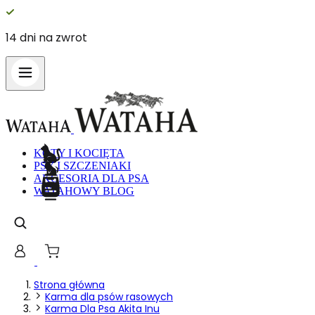
14 dni na zwrot
Wykorzystujemy pliki cookie do spersonalizowania treści i reklam,
aby oferować funkcje społecznościowe i analizować ruch w naszej
witrynie. Informacje o tym, jak korzystasz z naszej witryny,
udostępniamy partnerom społecznościowym, reklamowym i
analitycznym. Partnerzy mogą połączyć te informacje z innymi
danymi otrzymanymi od Ciebie lub uzyskanymi podczas korzystania z
ich usług.
KOTY I KOCIĘTA
PSY I SZCZENIAKI
AKCESORIA DLA PSA
Niezbędne
WATAHOWY BLOG
Niezbędne pliki cookie mają kluczowe znaczenie dla podstawowych
funkcji witryny i witryna nie będzie działać w zamierzony sposób bez
nich. Te pliki cookie nie przechowują żadnych danych
umożliwiających identyfikację osoby.
Preferencje
Strona główna
Karma dla psów rasowych
Pliki cookie dotyczące preferencji umożliwiają stronie zapamiętanie
Karma Dla Psa Akita Inu
informacji, które zmieniają wygląd lub funkcjonowanie strony, np.