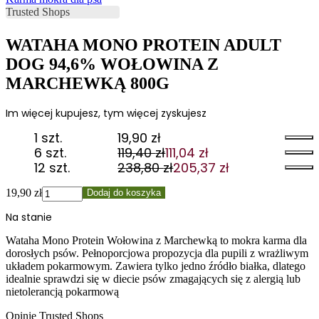
WATAHA MONO PROTEIN ADULT
DOG 94,6% WOŁOWINA Z
MARCHEWKĄ 800G
Im więcej kupujesz, tym więcej zyskujesz
1 szt.
19,90
zł
6 szt.
119,40
zł
111,04
zł
Pierwotna
Aktualna
12 szt.
238,80
zł
205,37
zł
cena
cena
Pierwotna
Aktualna
wynosiła:
wynosi:
cena
cena
ilość
19,90
zł
Dodaj do koszyka
119,40 zł.
111,04 zł.
wynosiła:
wynosi:
WATAHA
Na stanie
238,80 zł.
205,37 zł.
MONO
PROTEIN
Wataha Mono Protein Wołowina z Marchewką to mokra karma dla
ADULT
dorosłych psów. Pełnoporcjowa propozycja dla pupili z wrażliwym
DOG
układem pokarmowym. Zawiera tylko jedno źródło białka, dlatego
94,6%
idealnie sprawdzi się w diecie psów zmagających się z alergią lub
WOŁOWINA
nietolerancją pokarmową
Z
MARCHEWKĄ
Opinie Trusted Shops