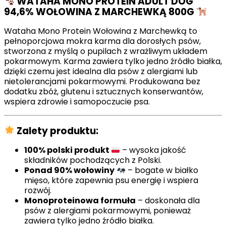
WATAHA MONO PROTEIN ADULT DOG
94,6% WOŁOWINA Z MARCHEWKĄ 800G
Wataha Mono Protein Wołowina z Marchewką to
pełnoporcjowa mokra karma dla dorosłych psów,
stworzona z myślą o pupilach z wrażliwym układem
pokarmowym. Karma zawiera tylko jedno źródło białka,
dzięki czemu jest idealna dla psów z alergiami lub
nietolerancjami pokarmowymi. Produkowana bez
dodatku zbóż, glutenu i sztucznych konserwantów,
wspiera zdrowie i samopoczucie psa.
Zalety produktu:
100% polski produkt
– wysoka jakość
składników pochodzących z Polski.
Ponad 90% wołowiny
– bogate w białko
mięso, które zapewnia psu energię i wspiera
rozwój.
Monoproteinowa formuła
– doskonała dla
psów z alergiami pokarmowymi, ponieważ
zawiera tylko jedno źródło białka.