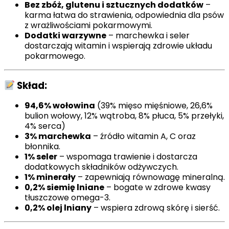
Bez zbóż, glutenu i sztucznych dodatków
–
karma łatwa do strawienia, odpowiednia dla psów
z wrażliwościami pokarmowymi.
Dodatki warzywne
– marchewka i seler
dostarczają witamin i wspierają zdrowie układu
pokarmowego.
Skład:
94,6% wołowina
(39% mięso mięśniowe, 26,6%
bulion wołowy, 12% wątroba, 8% płuca, 5% przełyki,
4% serca)
3% marchewka
– źródło witamin A, C oraz
błonnika.
1% seler
– wspomaga trawienie i dostarcza
dodatkowych składników odżywczych.
1% minerały
– zapewniają równowagę mineralną.
0,2% siemię lniane
– bogate w zdrowe kwasy
tłuszczowe omega-3.
0,2% olej lniany
– wspiera zdrową skórę i sierść.