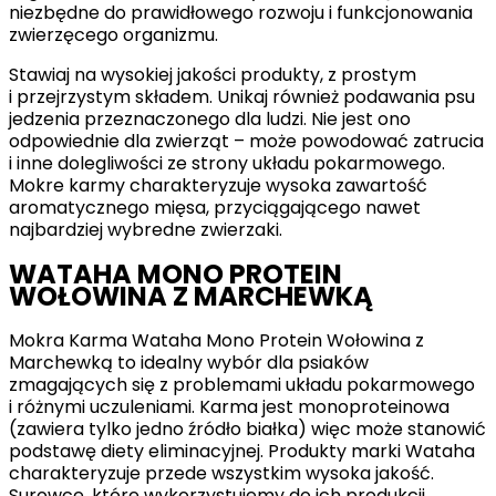
niezbędne do prawidłowego rozwoju i funkcjonowania
zwierzęcego organizmu.
Stawiaj na wysokiej jakości produkty, z prostym
i przejrzystym składem. Unikaj również podawania psu
jedzenia przeznaczonego dla ludzi. Nie jest ono
odpowiednie dla zwierząt – może powodować zatrucia
i inne dolegliwości ze strony układu pokarmowego.
Mokre karmy charakteryzuje wysoka zawartość
aromatycznego mięsa, przyciągającego nawet
najbardziej wybredne zwierzaki.
WATAHA MONO PROTEIN
WOŁOWINA Z MARCHEWKĄ
Mokra Karma Wataha Mono Protein Wołowina z
Marchewką to idealny wybór dla psiaków
zmagających się z problemami układu pokarmowego
i różnymi uczuleniami. Karma jest monoproteinowa
(zawiera tylko jedno źródło białka) więc może stanowić
podstawę diety eliminacyjnej. Produkty marki Wataha
charakteryzuje przede wszystkim wysoka jakość.
Surowce, które wykorzystujemy do ich produkcji