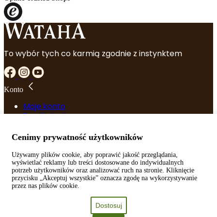
800G
To wybór tych co karmią zgodnie z instynktem
Konto
Moje konto
Zamówienia
Szczegóły konta
Zapomniane hasło
Cenimy prywatność użytkowników
Używamy plików cookie, aby poprawić jakość przeglądania,
Przydatne linki
wyświetlać reklamy lub treści dostosowane do indywidualnych
potrzeb użytkowników oraz analizować ruch na stronie. Kliknięcie
Regulamin
przycisku „Akceptuj wszystkie” oznacza zgodę na wykorzystywanie
Polityka prywatności
przez nas plików cookie.
Serwis
Dostosuj