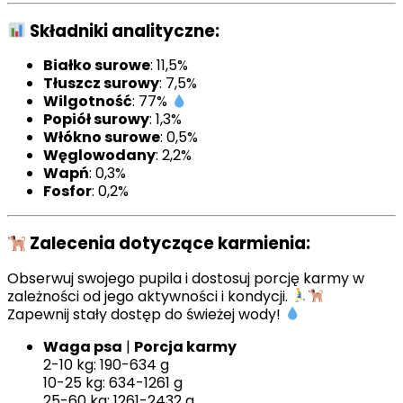
Składniki analityczne:
Białko surowe
: 11,5%
Tłuszcz surowy
: 7,5%
Wilgotność
: 77%
Popiół surowy
: 1,3%
Włókno surowe
: 0,5%
Węglowodany
: 2,2%
Wapń
: 0,3%
Fosfor
: 0,2%
Zalecenia dotyczące karmienia:
Obserwuj swojego pupila i dostosuj porcję karmy w
zależności od jego aktywności i kondycji.
Zapewnij stały dostęp do świeżej wody!
Waga psa
|
Porcja karmy
2-10 kg: 190-634 g
10-25 kg: 634-1261 g
25-60 kg: 1261-2432 g