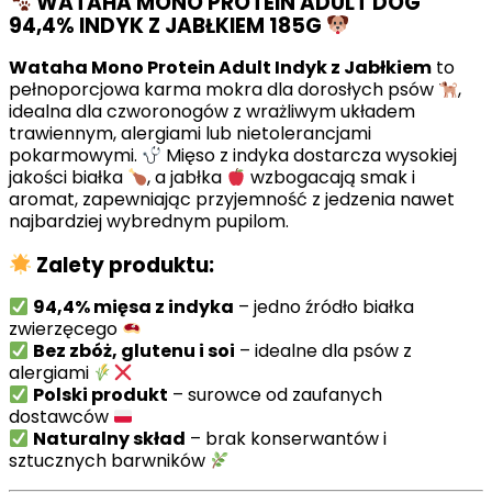
WATAHA MONO PROTEIN ADULT DOG
94,4% INDYK Z JABŁKIEM 185G
Wataha Mono Protein Adult Indyk z Jabłkiem
to
pełnoporcjowa karma mokra dla dorosłych psów
,
idealna dla czworonogów z wrażliwym układem
trawiennym, alergiami lub nietolerancjami
pokarmowymi.
Mięso z indyka dostarcza wysokiej
jakości białka
, a jabłka
wzbogacają smak i
aromat, zapewniając przyjemność z jedzenia nawet
najbardziej wybrednym pupilom.
Zalety produktu:
94,4% mięsa z indyka
– jedno źródło białka
zwierzęcego
Bez zbóż, glutenu i soi
– idealne dla psów z
alergiami
Polski produkt
– surowce od zaufanych
dostawców
Naturalny skład
– brak konserwantów i
sztucznych barwników