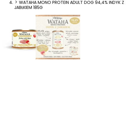
WATAHA MONO PROTEIN ADULT DOG 94,4% INDYK Z
preferowany język lub region, w którym znajduje się użytkownik.
JABŁKIEM 185G
Statystyka
Statystyczne pliki cookie pomagają właścicielem stron internetowych
zrozumieć, w jaki sposób różni użytkownicy zachowują się na stronie,
gromadząc i zgłaszając anonimowe informacje.
Marketing
Marketingowe pliki cookie stosowane są w celu śledzenia
użytkowników na stronach internetowych. Celem jest wyświetlanie
reklam, które są istotne i interesujące dla poszczególnych
użytkowników i tym samym bardziej cenne dla wydawców i
reklamodawców strony trzeciej.
Nieklasyfikowane
Nieklasyfikowane pliki cookie, to pliki, które są w procesie
klasyfikowania, wraz z dostawcami poszczególnych ciasteczek.
Odrzuć