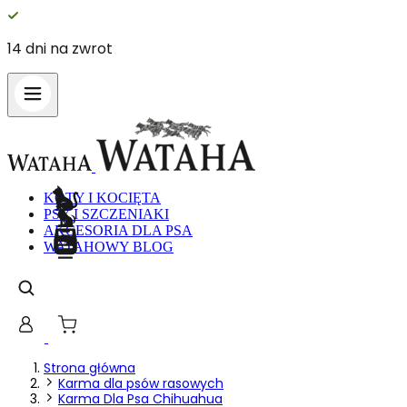
14 dni na zwrot
Wykorzystujemy pliki cookie do spersonalizowania treści i reklam,
aby oferować funkcje społecznościowe i analizować ruch w naszej
witrynie. Informacje o tym, jak korzystasz z naszej witryny,
udostępniamy partnerom społecznościowym, reklamowym i
analitycznym. Partnerzy mogą połączyć te informacje z innymi
danymi otrzymanymi od Ciebie lub uzyskanymi podczas korzystania z
ich usług.
KOTY I KOCIĘTA
PSY I SZCZENIAKI
AKCESORIA DLA PSA
Niezbędne
WATAHOWY BLOG
Niezbędne pliki cookie mają kluczowe znaczenie dla podstawowych
funkcji witryny i witryna nie będzie działać w zamierzony sposób bez
nich. Te pliki cookie nie przechowują żadnych danych
umożliwiających identyfikację osoby.
Preferencje
Strona główna
Karma dla psów rasowych
Pliki cookie dotyczące preferencji umożliwiają stronie zapamiętanie
Karma Dla Psa Chihuahua
informacji, które zmieniają wygląd lub funkcjonowanie strony, np.