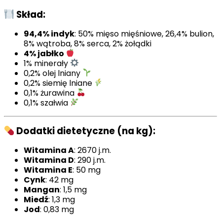
Skład:
94,4% indyk
: 50% mięso mięśniowe, 26,4% bulion,
8% wątroba, 8% serca, 2% żołądki
4% jabłko
1% minerały
0,2% olej lniany
0,2% siemię lniane
0,1% żurawina
0,1% szałwia
Dodatki dietetyczne (na kg):
Witamina A
: 2670 j.m.
Witamina D
: 290 j.m.
Witamina E
: 50 mg
Cynk
: 42 mg
Mangan
: 1,5 mg
Miedź
: 1,3 mg
Jod
: 0,83 mg