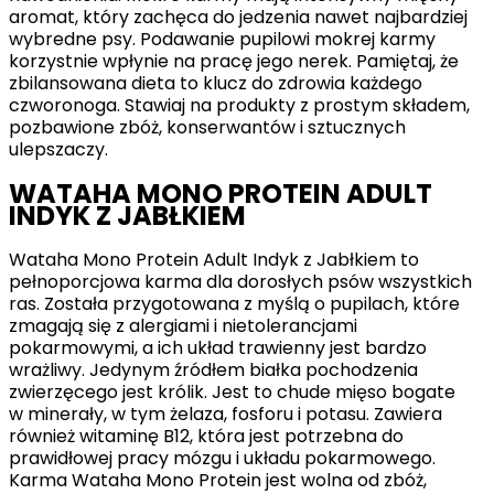
aromat, który zachęca do jedzenia nawet najbardziej
wybredne psy. Podawanie pupilowi mokrej karmy
korzystnie wpłynie na pracę jego nerek. Pamiętaj, że
zbilansowana dieta to klucz do zdrowia każdego
czworonoga. Stawiaj na produkty z prostym składem,
pozbawione zbóż, konserwantów i sztucznych
ulepszaczy.
WATAHA MONO PROTEIN ADULT
INDYK Z JABŁKIEM
Wataha Mono Protein Adult Indyk z Jabłkiem to
pełnoporcjowa karma dla dorosłych psów wszystkich
ras. Została przygotowana z myślą o pupilach, które
zmagają się z alergiami i nietolerancjami
pokarmowymi, a ich układ trawienny jest bardzo
wrażliwy. Jedynym źródłem białka pochodzenia
zwierzęcego jest królik. Jest to chude mięso bogate
w minerały, w tym żelaza, fosforu i potasu. Zawiera
również witaminę B12, która jest potrzebna do
prawidłowej pracy mózgu i układu pokarmowego.
Karma Wataha Mono Protein jest wolna od zbóż,