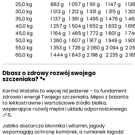
25,0 kg
883 g
1 057 g
1 161 g
1 147 g
1 13
30,0 kg
1 013 g
1 212 g
1 331 g
1 315 g
1 30
35,0 kg
1 137 g
1 361 g
1 495 g
1 476 g
1 46
40,0 kg
1 257 g
1 504 g
1 652 g
1 632 g
1 61
45,0 kg
1 164 g
1 485 g
1 772 g
1 801 g
1 74
50,0 kg
1 260 g
1 607 g
1 917 g
1 949 g
1 90
55,0 kg
1 353 g
1 726 g
2 060 g
2 094 g
2 05
60,0 kg
1 444 g
1 843 g
2 198 g
2 235 g
2 18
Dbasz o zdrowy rozwój swojego
szczeniaka? 🐾
Karma Wataha to więcej niż jedzenie – to fundament
zdrowia i energii Twojego szczeniaka. Mięso z bażanta
to lekkostrawne i wartościowe źródło białka,
wspierające rozwój mięśni i układu odpornościowego.
🍗💪
Jabłko dostarcza błonnika i witamin, jagody
wspomagają ochronę komórek, a rumianek łagodzi