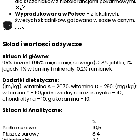
dla szczeniaków z nietolerancjami pokarmowymi.
🚫🌾
Wyprodukowana w Polsce
– z lokalnych,
świeżych składników, gotowana w sosie własnym.
🇵🇱
Skład i wartości odżywcze
Składniki główne:
95% bażant (95% mięsa mięśniowego), 2,8% jabłko, 1%
jagody, 1% witaminy i minerały, 0,2% rumianek.
Dodatki dietetyczne:
(jm/kg): witamina A – 2670, witamina D – 290; (mg/kg):
witamina E – 50, jednowodny siarczan cynku – 42,
chondroityna – 10, glukozamina – 10.
Składniki Analityczne:
%
Białko surowe
10,5
Tłuszcz surowy
8,4