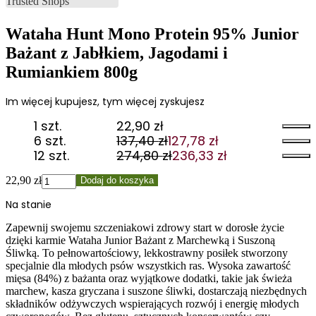
Wataha Hunt Mono Protein 95% Junior
Bażant z Jabłkiem, Jagodami i
Rumiankiem 800g
Im więcej kupujesz, tym więcej zyskujesz
1 szt.
22,90
zł
6 szt.
137,40
zł
127,78
zł
Pierwotna
Aktualna
12 szt.
274,80
zł
236,33
zł
cena
cena
Pierwotna
Aktualna
wynosiła:
wynosi:
cena
cena
ilość
22,90
zł
Dodaj do koszyka
137,40 zł.
127,78 zł.
wynosiła:
wynosi:
Wataha
Na stanie
274,80 zł.
236,33 zł.
Hunt
Mono
Zapewnij swojemu szczeniakowi zdrowy start w dorosłe życie
Protein
dzięki karmie Wataha Junior Bażant z Marchewką i Suszoną
95%
Śliwką. To pełnowartościowy, lekkostrawny posiłek stworzony
Junior
specjalnie dla młodych psów wszystkich ras. Wysoka zawartość
Bażant
mięsa (84%) z bażanta oraz wyjątkowe dodatki, takie jak świeża
z
marchew, kasza gryczana i suszone śliwki, dostarczają niezbędnych
Jabłkiem,
składników odżywczych wspierających rozwój i energię młodych
Jagodami