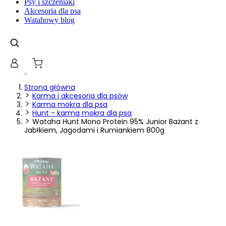
Psy i szczeniaki
gromadząc i zgłaszając anonimowe informacje.
Akcesoria dla psa
Watahowy blog
Marketing
Marketingowe pliki cookie stosowane są w celu śledzenia 
istotne i interesujące dla poszczególnych użytkowników 
Nieklasyfikowane
Strona główna
Karma i akcesoria dla psów
Nieklasyfikowane pliki cookie, to pliki, które są w proce
Karma mokra dla psa
Hunt - karma mokra dla psa
Wataha Hunt Mono Protein 95% Junior Bażant z
Jabłkiem, Jagodami i Rumiankiem 800g