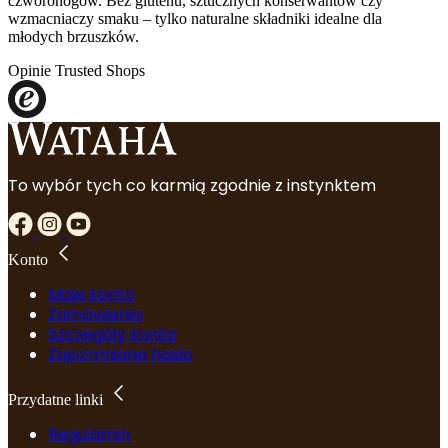
czworonogów. Bez glutenu, sztucznych konserwantów czy
i
wzmacniaczy smaku – tylko naturalne składniki idealne dla
Rumiankiem
młodych brzuszków.
800g
Opinie Trusted Shops
To wybór tych co karmią zgodnie z instynktem
Konto
Moje konto
Zamówienia
Szczegóły konta
Zapomniane hasło
Przydatne linki
Regulamin