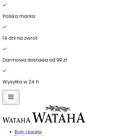
Polska marka
Wykorzystujemy pliki cookie do spersonalizowania treści 
witrynie. Informacje o tym, jak korzystasz z naszej wit
14 dni na zwrot
Partnerzy mogą połączyć te informacje z innymi danymi o
Darmowa dostawa od 99 zł
Niezbędne
Niezbędne pliki cookie mają kluczowe znaczenie dla podst
nich. Te pliki cookie nie przechowują żadnych danych umo
Wysyłka w 24 h
Preferencje
Pliki cookie dotyczące preferencji umożliwiają stronie za
preferowany język lub region, w którym znajduje się użyt
Statystyka
Koty i kocięta
Statystyczne pliki cookie pomagają właścicielem stron int