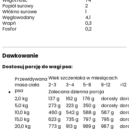
Wilgotność
74
Popiół surowy
2
Włókno surowe
1
Węglowodany
4,1
Wapń
0,3
Fosfor
0,2
Dawkowanie
Dostosuj porcję do wagi psa:
Wiek szczeniaka w miesiącach
Przewidywana
masa ciała
2-3
3-4
5-8
9-12
>12
psa
Zalecana dzienna porcja
2,0 kg
137 g
162 g
176 g
dorosły
dor
5,0 kg
273 g
323 g
350 g
dorosły
dor
10,0 kg
460 g
542 g
588 g
587 g
dor
15,0 kg
623 g
735 g
797 g
795 g
dor
20,0 kg
773 g
913 g
989 g
987 g
dor