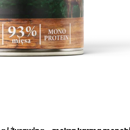
 spersonalizowania treści i reklam, aby oferować funkcje społecznościowe i a
ak korzystasz z naszej witryny, udostępniamy partnerom społecznościowym, re
formacje z innymi danymi otrzymanymi od Ciebie lub uzyskanymi podczas korzy
luczowe znaczenie dla podstawowych funkcji witryny i witryna nie będzie dzia
chowują żadnych danych umożliwiających identyfikację osoby.
ncji umożliwiają stronie zapamiętanie informacji, które zmieniają wygląd lub f
 w którym znajduje się użytkownik.