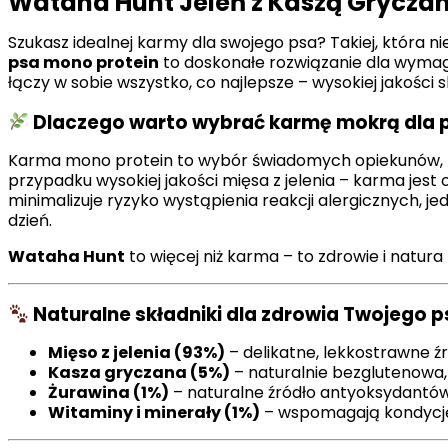
Wataha Hunt Jeleń z Kaszą Grycza
Statystyka
Szukasz idealnej karmy dla swojego psa? Takiej, która n
psa mono protein
to doskonałe rozwiązanie dla wymagaj
Statystyczne pliki cookie poma
gromadząc i zgłaszając anonim
łączy w sobie wszystko, co najlepsze – wysokiej jakości
Dlaczego warto wybrać karmę mokrą dla 
Marketing
Karma mono protein to wybór świadomych opiekunów, któ
Marketingowe pliki cookie stos
istotne i interesujące dla po
przypadku wysokiej jakości mięsa z jelenia – karma je
minimalizuje ryzyko wystąpienia reakcji alergicznych, 
dzień.
Nieklasyfikowane
Wataha Hunt
to więcej niż karma – to zdrowie i natura
Nieklasyfikowane pliki cookie,
Naturalne składniki dla zdrowia Twojego 
Odrzuć
Mięso z jelenia (93%)
– delikatne, lekkostrawne źr
Kasza gryczana (5%)
– naturalnie bezglutenowa, 
Żurawina (1%)
– naturalne źródło antyoksydantów
Witaminy i minerały (1%)
– wspomagają kondycję s