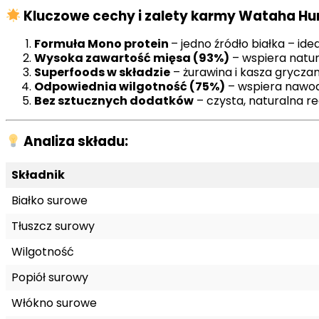
Kluczowe cechy i zalety karmy Wataha Hu
Formuła Mono protein
– jedno źródło białka – ide
Wysoka zawartość mięsa (93%)
– wspiera natur
Superfoods w składzie
– żurawina i kasza gryczana
Odpowiednia wilgotność (75%)
– wspiera nawodn
Bez sztucznych dodatków
– czysta, naturalna r
Analiza składu:
Składnik
Białko surowe
Tłuszcz surowy
Wilgotność
Popiół surowy
Włókno surowe