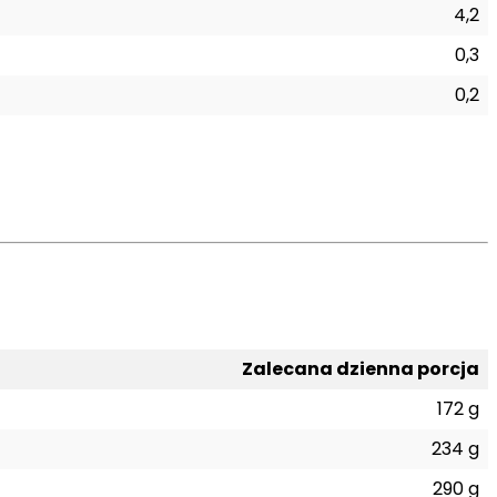
4,2
0,3
0,2
Zalecana dzienna porcja
172 g
234 g
290 g