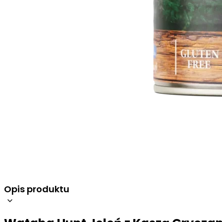
Wykorzystujemy pliki cookie do
witrynie. Informacje o tym, j
Partnerzy mogą połączyć te in
Niezbędne
Niezbędne pliki cookie mają k
nich. Te pliki cookie nie prze
Preferencje
Opis produktu
Pliki cookie dotyczące prefere
preferowany język lub region,