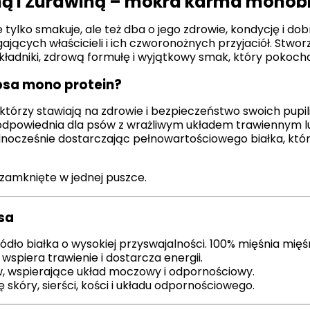
ną i Żurawiną – mokra karma monob
ie tylko smakuje, ale też dba o jego zdrowie, kondycję i 
ących właścicieli i ich czworonożnych przyjaciół. Stworzo
gają właścicielem stron internetowych zrozumieć, w jaki sposób różni użytkown
owe informacje.
 składniki, zdrową formułę i wyjątkowy smak, który pokoc
psa mono protein?
rzy stawiają na zdrowie i bezpieczeństwo swoich pupili.
owane są w celu śledzenia użytkowników na stronach internetowych. Celem jes
szczególnych użytkowników i tym samym bardziej cenne dla wydawców i reklamo
st odpowiednia dla psów z wrażliwym układem trawiennym
jednocześnie dostarczając pełnowartościowego białka, któ
 zamknięte w jednej puszce.
 to pliki, które są w procesie klasyfikowania, wraz z dostawcami poszczególnyc
psa
Zapisz moje preferencje
ódło białka o wysokiej przyswajalności. 100% mięśnia mię
wspiera trawienie i dostarcza energii.
, wspierające układ moczowy i odpornościowy.
kóry, sierści, kości i układu odpornościowego.