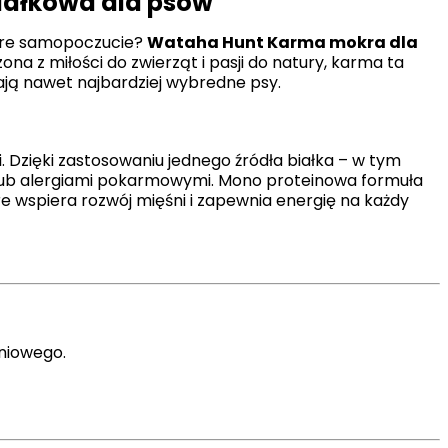
iałkowa dla psów
dobre samopoczucie?
Wataha Hunt Karma mokra dla
na z miłości do zwierząt i pasji do natury, karma ta
icy zachowują się na stronie,
hają nawet najbardziej wybredne psy.
 Dzięki zastosowaniu jednego źródła białka – w tym
t wyświetlanie reklam, które są
dawców strony trzeciej.
 lub alergiami pokarmowymi. Mono proteinowa formuła
re wspiera rozwój mięśni i zapewnia energię na każdy
h ciasteczek.
Akceptuj wszystko
śniowego.