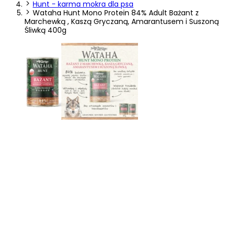
Hunt - karma mokra dla psa
preferowany język lub region, w którym znajduje się użytkownik.
Wataha Hunt Mono Protein 84% Adult Bażant z
Marchewką , Kaszą Gryczaną, Amarantusem i Suszoną
Śliwką 400g
Statystyka
Statystyczne pliki cookie pomagają właścicielem stron internetowych
zrozumieć, w jaki sposób różni użytkownicy zachowują się na stronie,
gromadząc i zgłaszając anonimowe informacje.
Marketing
Marketingowe pliki cookie stosowane są w celu śledzenia
użytkowników na stronach internetowych. Celem jest wyświetlanie
reklam, które są istotne i interesujące dla poszczególnych
użytkowników i tym samym bardziej cenne dla wydawców i
reklamodawców strony trzeciej.
Nieklasyfikowane
Nieklasyfikowane pliki cookie, to pliki, które są w procesie
klasyfikowania, wraz z dostawcami poszczególnych ciasteczek.
Odrzuć