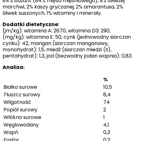
84% bażant (84% mięsa mięśniowego), 9% świeżej
marchwi, 2% kaszy gryczanej, 2% amarantusa, 2%
śliwek suszonych, 1% witaminy i minerały.
Dodatki dietetyczne:
(jm/kg): witamina A: 2670, witamina D3: 290;
(mg/kg): witamina E: 50, cynk (jednowodny siarczan
cynku): 42, mangan (siarczan manganawy,
monohydrat): 1,5, miedź (siarczan miedzi (II),
pentahydrat): 1,3, jod (bezwodny jodan wapnia): 0,83.
Analiza:
%
Białko surowe
10,5
Tłuszcz surowy
8,4
Wilgotność
74
Popiół surowy
2
Włókno surowe
1
Węglowodany
4,1
Wapń
0,3
Fosfor
0,2