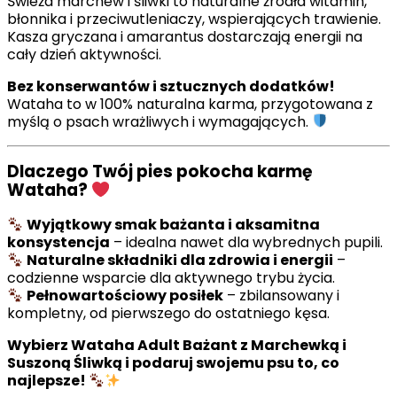
Świeża marchew i śliwki to naturalne źródła witamin,
błonnika i przeciwutleniaczy, wspierających trawienie.
Kasza gryczana i amarantus dostarczają energii na
cały dzień aktywności.
Bez konserwantów i sztucznych dodatków!
Wataha to w 100% naturalna karma, przygotowana z
myślą o psach wrażliwych i wymagających.
Dlaczego Twój pies pokocha karmę
Wataha?
Wyjątkowy smak bażanta i aksamitna
konsystencja
– idealna nawet dla wybrednych pupili.
Naturalne składniki dla zdrowia i energii
–
codzienne wsparcie dla aktywnego trybu życia.
Pełnowartościowy posiłek
– zbilansowany i
kompletny, od pierwszego do ostatniego kęsa.
Wybierz Wataha Adult Bażant z Marchewką i
Suszoną Śliwką i podaruj swojemu psu to, co
najlepsze!