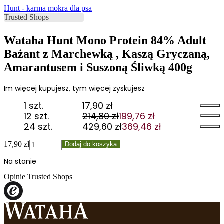
Hunt - karma mokra dla psa
Wataha Hunt Mono Protein 84% Adult
Bażant z Marchewką , Kaszą Gryczaną,
Amarantusem i Suszoną Śliwką 400g
Im więcej kupujesz, tym więcej zyskujesz
1 szt.
17,90
zł
12 szt.
214,80
zł
199,76
zł
Pierwotna
Aktualna
24 szt.
429,60
zł
369,46
zł
cena
cena
Pierwotna
Aktualna
wynosiła:
wynosi:
cena
cena
ilość
17,90
zł
Dodaj do koszyka
214,80 zł.
199,76 zł.
wynosiła:
wynosi:
Wataha
Na stanie
429,60 zł.
369,46 zł.
Hunt
Mono
Opinie Trusted Shops
Protein
84%
Adult
Bażant
z