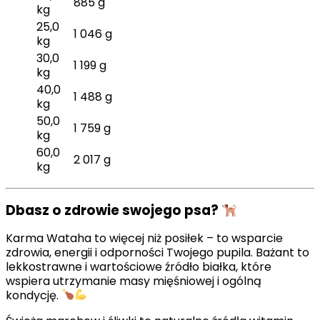
885 g
kg
25,0
1 046 g
kg
30,0
1 199 g
kg
40,0
1 488 g
kg
50,0
1 759 g
kg
60,0
2 017 g
kg
Dbasz o zdrowie swojego psa?
Karma Wataha to więcej niż posiłek – to wsparcie
zdrowia, energii i odporności Twojego pupila. Bażant to
lekkostrawne i wartościowe źródło białka, które
wspiera utrzymanie masy mięśniowej i ogólną
kondycję.