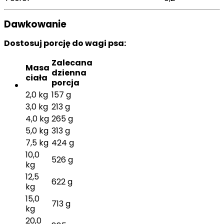
Dawkowanie
Dostosuj porcję do wagi psa:
Zalecana
Masa
dzienna
ciała
porcja
2,0 kg
157 g
3,0 kg
213 g
4,0 kg
265 g
5,0 kg
313 g
7,5 kg
424 g
10,0
526 g
kg
12,5
622 g
kg
15,0
713 g
kg
20,0