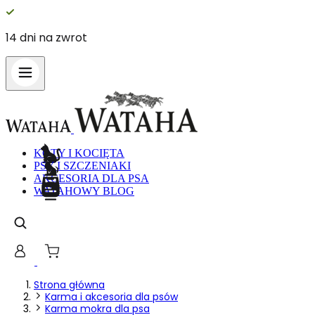
14 dni na zwrot
Wykorzystujemy pliki cookie do spersonalizowania treści i reklam,
aby oferować funkcje społecznościowe i analizować ruch w naszej
witrynie. Informacje o tym, jak korzystasz z naszej witryny,
udostępniamy partnerom społecznościowym, reklamowym i
analitycznym. Partnerzy mogą połączyć te informacje z innymi
danymi otrzymanymi od Ciebie lub uzyskanymi podczas korzystania z
ich usług.
KOTY I KOCIĘTA
PSY I SZCZENIAKI
AKCESORIA DLA PSA
Niezbędne
WATAHOWY BLOG
Niezbędne pliki cookie mają kluczowe znaczenie dla podstawowych
funkcji witryny i witryna nie będzie działać w zamierzony sposób bez
nich. Te pliki cookie nie przechowują żadnych danych
umożliwiających identyfikację osoby.
Preferencje
Strona główna
Karma i akcesoria dla psów
Pliki cookie dotyczące preferencji umożliwiają stronie zapamiętanie
Karma mokra dla psa
informacji, które zmieniają wygląd lub funkcjonowanie strony, np.