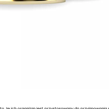
 spersonalizowania treści i reklam, aby oferować funkcje społecznościowe i a
ak korzystasz z naszej witryny, udostępniamy partnerom społecznościowym, re
formacje z innymi danymi otrzymanymi od Ciebie lub uzyskanymi podczas korzy
luczowe znaczenie dla podstawowych funkcji witryny i witryna nie będzie dzia
chowują żadnych danych umożliwiających identyfikację osoby.
ncji umożliwiają stronie zapamiętanie informacji, które zmieniają wygląd lub f
 w którym znajduje się użytkownik.
to, że ich organizm jest przystosowany do przyjmowania p