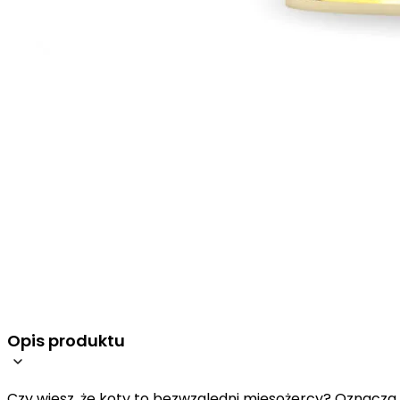
Wykorzystujemy pliki cookie do
witrynie. Informacje o tym, j
Partnerzy mogą połączyć te in
Niezbędne
Niezbędne pliki cookie mają k
nich. Te pliki cookie nie prze
Preferencje
Opis produktu
Pliki cookie dotyczące prefere
preferowany język lub region,
Czy wiesz, że koty to bezwzględni mięsożercy? Oznacza 