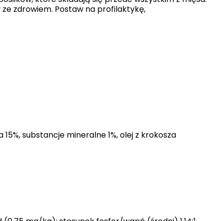
ze zdrowiem. Postaw na profilaktykę,
icy zachowują się na stronie,
t wyświetlanie reklam, które są
dawców strony trzeciej.
h ciasteczek.
a 15%, substancje mineralne 1%, olej z krokosza
Akceptuj wszystko