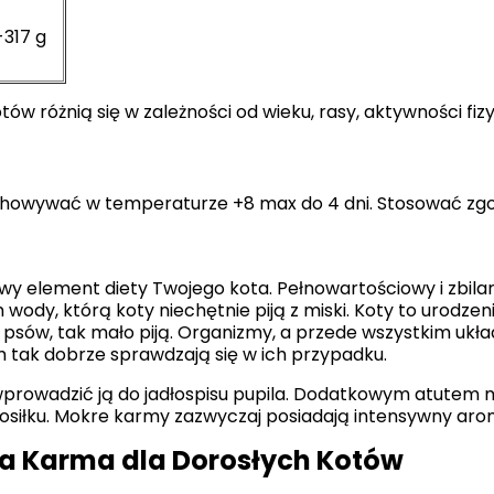
-317 g
ów różnią się w zależności od wieku, rasy, aktywności fiz
howywać w temperaturze +8 max do 4 dni. Stosować zgo
element diety Twojego kota. Pełnowartościowy i zbilan
wody, którą koty niechętnie piją z miski. Koty to urodze
o psów, tak mało piją. Organizmy, a przede wszystkim u
m tak dobrze sprawdzają się w ich przypadku.
wprowadzić ją do jadłospisu pupila. Dodatkowym atutem mo
osiłku. Mokre karmy zazwyczaj posiadają intensywny aroma
a Karma dla Dorosłych Kotów