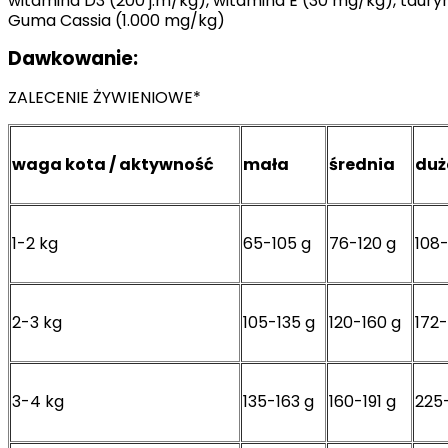
witamina D3 (200 j.m/kg), witamina E (30 mg/kg), tauryn
Guma Cassia (1.000 mg/kg)
Dawkowanie:
ZALECENIE ŻYWIENIOWE*
waga kota / aktywność
mała
średnia
duż
1-2 kg
65-105 g
76-120 g
108-
2-3 kg
105-135 g
120-160 g
172
3-4 kg
135-163 g
160-191 g
225