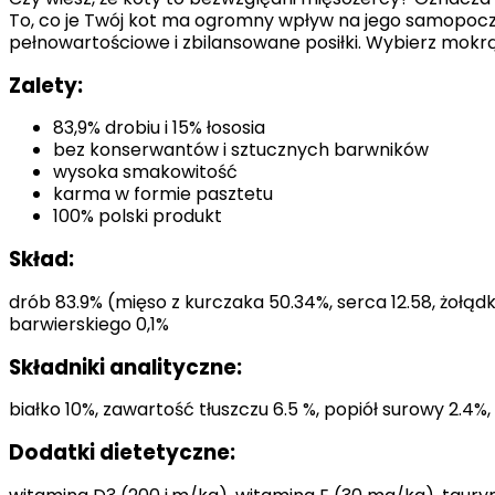
To, co je Twój kot ma ogromny wpływ na jego samopoczu
Statystyka
pełnowartościowe i zbilansowane posiłki. Wybierz mokr
Statystyczne pliki cookie poma
Zalety:
gromadząc i zgłaszając anonim
83,9% drobiu i 15% łososia
Marketing
bez konserwantów i sztucznych barwników
wysoka smakowitość
Marketingowe pliki cookie stos
karma w formie pasztetu
istotne i interesujące dla po
100% polski produkt
Nieklasyfikowane
Skład:
Nieklasyfikowane pliki cookie,
drób 83.9% (mięso z kurczaka 50.34%, serca 12.58, żołądk
barwierskiego 0,1%
Odrzuć
Składniki analityczne:
białko 10%, zawartość tłuszczu 6.5 %, popiół surowy 2.4
Dodatki dietetyczne: