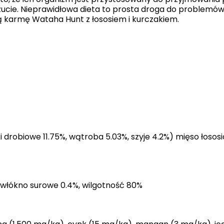
cie. Nieprawidłowa dieta to prosta droga do problemów 
ą karmę Wataha Hunt z łososiem i kurczakiem.
gają właścicielem stron internetowych zrozumieć, w jaki sposób różni użytkown
owe informacje.
owane są w celu śledzenia użytkowników na stronach internetowych. Celem jes
szczególnych użytkowników i tym samym bardziej cenne dla wydawców i reklamo
 to pliki, które są w procesie klasyfikowania, wraz z dostawcami poszczególnyc
i drobiowe 11.75%, wątroba 5.03%, szyje 4.2%) mięso łososi
Zapisz moje preferencje
%, włókno surowe 0.4%, wilgotność 80%