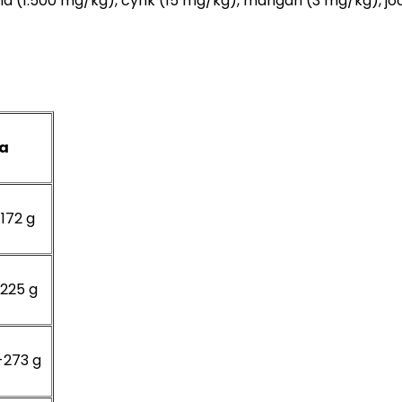
a (1.500 mg/kg), cynk (15 mg/kg), mangan (3 mg/kg), jod 
a
172 g
-225 g
-273 g