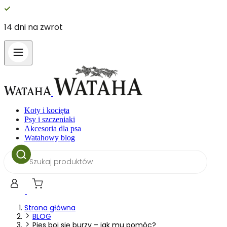
14 dni na zwrot
Koty i kocięta
Psy i szczeniaki
Akcesoria dla psa
Watahowy blog
Wyszukiwarka
produktów
Strona główna
BLOG
Pies boi się burzy – jak mu pomóc?