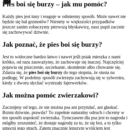
Pies boi się burzy – jak mu pomóc?
Każdy pies jest inny i reaguje w odmienny sposób. Może nawet nie
będzie się bał grzmotów? Niestety w większości przypadków
jeszcze zanim zobaczymy pierwszą błyskawicę, nasz pupil zacznie
się zachowywać dziwnie.
Jak poznać, że pies boi się burzy?
Jest to widoczne bardzo łatwo i nawet jeśli psiak mieszka z nami
krótko, od razu zauważymy, że zachowuje się inaczej. Najczęściej
pojawia się piszczenie, szczekanie, skomlenie albo chowanie się.
Zdarza się, że
pies boi się burzy
do tego stopnia, że siusia na
podłogę. W podobny sposób zwierzęta zachowują się w sylwestra,
kiedy z dworu słychać wystrzały fajerwerków.
Jak można pomóc zwierzakowi?
Zacznijmy od tego, że nie można psa ani przytulać, ani głaskać.
Brzmi dziwnie, prawda? To zupełnie naturalny odruch i chcemy w
ten sposób uspokoić zwierzaka. Tymczasem dla psa jest to nagroda i
mógłby zrozumieć, że dostaje nagrodę za to, że się boi, a to tylko
umocni jego strach. Zatem znacznie lepszym wyjściem jest