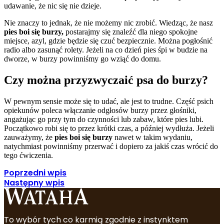
udawanie, że nic się nie dzieje.
Nie znaczy to jednak, że nie możemy nic zrobić. Wiedząc, że nasz
pies boi się burzy,
postarajmy się znaleźć dla niego spokojne
miejsce, azyl, gdzie będzie się czuć bezpiecznie. Można pogłośnić
radio albo zasunąć rolety. Jeżeli na co dzień pies śpi w budzie na
dworze, w burzy powinniśmy go wziąć do domu.
Czy można przyzwyczaić psa do burzy?
W pewnym sensie może się to udać, ale jest to trudne. Część psich
opiekunów poleca włączanie odgłosów burzy przez głośniki,
angażując go przy tym do czynności lub zabaw, które pies lubi.
Początkowo robi się to przez krótki czas, a później wydłuża. Jeżeli
zauważymy, że
pies boi się burzy
nawet w takim wydaniu,
natychmiast powinniśmy przerwać i dopiero za jakiś czas wrócić do
tego ćwiczenia.
Poprzedni wpis
Następny wpis
To wybór tych co karmią zgodnie z instynktem