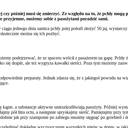
zej czy później musi się zmierzyć. Ze względu na to, że pchły mogą
lnie przyjemne, możemy sobie z pasożytami poradzić sami.
gu jednego dnia samica pchły psiej potrafi złożyć 50 jaj, wystarczy 
skutecznie można się ich pozbyć.
ożemy podejrzewać, że ze spaceru wrócił z pasażerem na gapę. Pchły ży
ylko się drapie, ale też wygryza kawałki sierści. Poza tym możemy zauw
e odpowiednie preparaty. Jednak zdarza się, że z jakiegoś powodu na 
jące.
ę kąpie, a substancje aktywne unieszkodliwiają pasożyty. Później w
my pół litra octu, a następnie spryskajmy sierść. Pamiętajmy przy tym
. Podobnie jak przy szamponie po zabiegu musimy sięgnąć po grzebień i d
względniać dokładne wyczyszczenie wszystkich miejsc w domu, w jakic