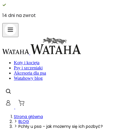
14 dni na zwrot
Koty i kocięta
Psy i szczeniaki
Akcesoria dla psa
Watahowy blog
Strona główna
BLOG
Pchły u psa – jak możemy się ich pozbyć?