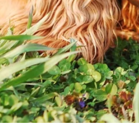
unkcjonowanie strony, np.
icy zachowują się na stronie,
t wyświetlanie reklam, które są
dawców strony trzeciej.
h ciasteczek.
Akceptuj wszystko