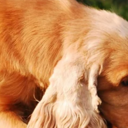
nalizować ruch w naszej
klamowym i analitycznym.
stania z ich usług.
łać w zamierzony sposób bez