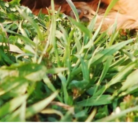
ncji umożliwiają stronie zapamiętanie informacji, które zmieniają wygląd lub f
 w którym znajduje się użytkownik.
gają właścicielem stron internetowych zrozumieć, w jaki sposób różni użytkown
owe informacje.
owane są w celu śledzenia użytkowników na stronach internetowych. Celem jes
szczególnych użytkowników i tym samym bardziej cenne dla wydawców i reklamo
 to pliki, które są w procesie klasyfikowania, wraz z dostawcami poszczególnyc
Zapisz moje preferencje