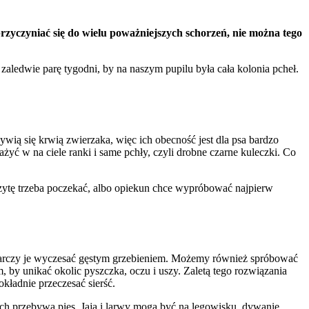
 przyczyniać się do wielu poważniejszych schorzeń, nie można tego
zaledwie parę tygodni, by na naszym pupilu była cała kolonia pcheł.
wią się krwią zwierzaka, więc ich obecność jest dla psa bardzo
ażyć w na ciele ranki i same pchły, czyli drobne czarne kuleczki. Co
wizytę trzeba poczekać, albo opiekun chce wypróbować najpierw
ystarczy je wyczesać gęstym grzebieniem. Możemy również spróbować
, by unikać okolic pyszczka, oczu i uszy. Zaletą tego rozwiązania
okładnie przeczesać sierść.
h przebywa pies. Jaja i larwy mogą być na legowisku, dywanie,