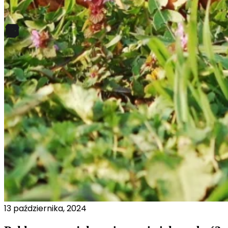
Pliki cookie dotyczące prefere
preferowany język lub region,
Statystyka
Statystyczne pliki cookie poma
gromadząc i zgłaszając anonim
Marketing
Marketingowe pliki cookie stos
istotne i interesujące dla po
Nieklasyfikowane
Nieklasyfikowane pliki cookie,
Odrzuć
13 października, 2024