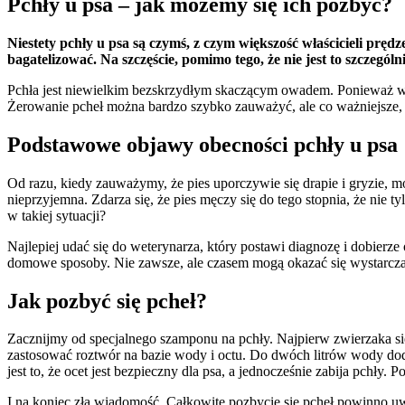
Pchły u psa – jak możemy się ich pozbyć?
Niestety pchły u psa są czymś, z czym większość właścicieli pręd
bagatelizować. Na szczęście, pomimo tego, że nie jest to szczegó
Pchła jest niewielkim bezskrzydłym skaczącym owadem. Ponieważ w cią
Żerowanie pcheł można bardzo szybko zauważyć, ale co ważniejsze, 
Podstawowe objawy obecności pchły u psa
Od razu, kiedy zauważymy, że pies uporczywie się drapie i gryzie, m
nieprzyjemna. Zdarza się, że pies męczy się do tego stopnia, że nie t
w takiej sytuacji?
Najlepiej udać się do weterynarza, który postawi diagnozę i dobierz
domowe sposoby. Nie zawsze, ale czasem mogą okazać się wystarcza
Jak pozbyć się pcheł?
Zacznijmy od specjalnego szamponu na pchły. Najpierw zwierzaka si
zastosować roztwór na bazie wody i octu. Do dwóch litrów wody dodaj
jest to, że ocet jest bezpieczny dla psa, a jednocześnie zabija pchły
I na koniec zła wiadomość. Całkowite pozbycie się pcheł powinno u