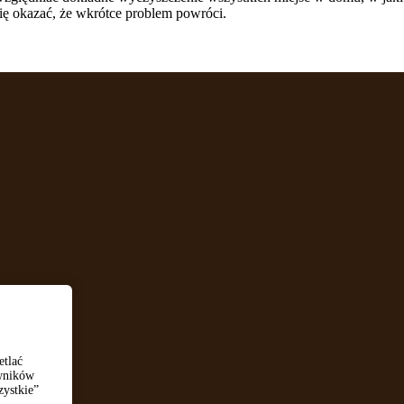
się okazać, że wkrótce problem powróci.
etlać
owników
zystkie”