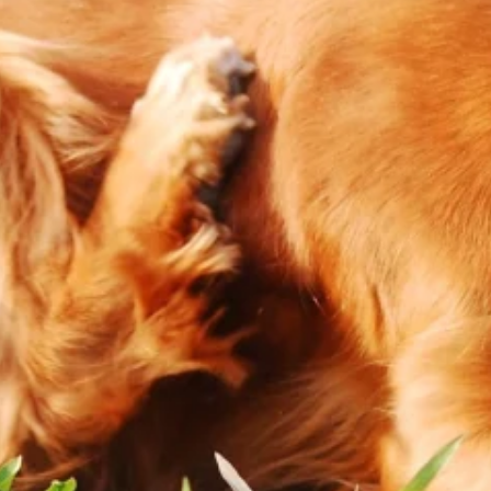
 spersonalizowania treści i reklam, aby oferować funkcje społecznościowe i a
ak korzystasz z naszej witryny, udostępniamy partnerom społecznościowym, re
formacje z innymi danymi otrzymanymi od Ciebie lub uzyskanymi podczas korzy
luczowe znaczenie dla podstawowych funkcji witryny i witryna nie będzie dzia
chowują żadnych danych umożliwiających identyfikację osoby.