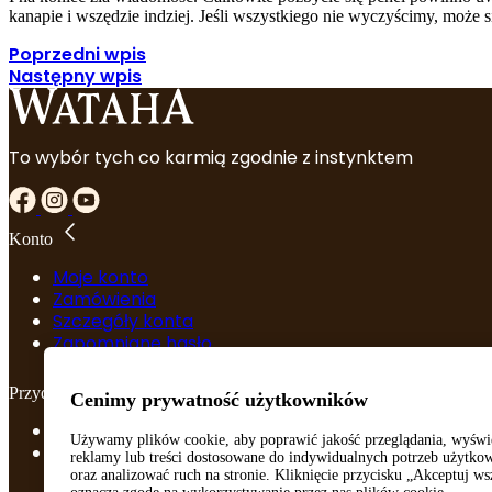
kanapie i wszędzie indziej. Jeśli wszystkiego nie wyczyścimy, może 
Poprzedni wpis
Następny wpis
To wybór tych co karmią zgodnie z instynktem
Konto
Moje konto
Zamówienia
Szczegóły konta
Zapomniane hasło
Przydatne linki
Cenimy prywatność użytkowników
Regulamin
Używamy plików cookie, aby poprawić jakość przeglądania, wyświ
Polityka prywatności
reklamy lub treści dostosowane do indywidualnych potrzeb użytk
oraz analizować ruch na stronie. Kliknięcie przycisku „Akceptuj ws