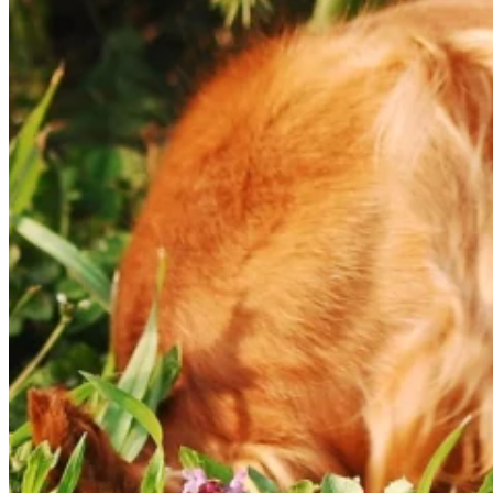
Wykorzystujemy pliki cookie do
witrynie. Informacje o tym, j
Partnerzy mogą połączyć te in
Niezbędne
Niezbędne pliki cookie mają k
nich. Te pliki cookie nie prze
Preferencje