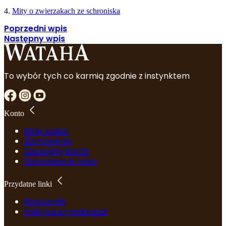
4.
Mity o zwierzakach ze schroniska
Poprzedni wpis
Następny wpis
To wybór tych co karmią zgodnie z instynktem
Konto
Moje konto
Zamówienia
Szczegóły konta
Zapomniane hasło
Przydatne linki
Regulamin
Polityka prywatności