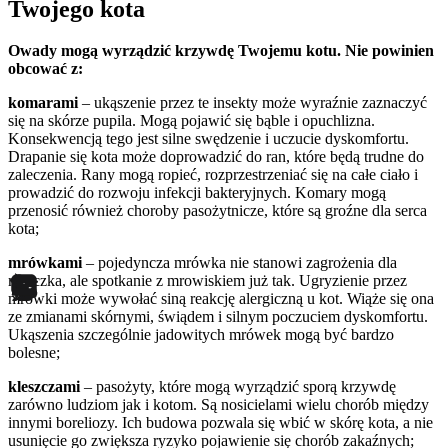
Twojego kota
Owady mogą wyrządzić krzywdę Twojemu kotu. Nie powinien
obcować z:
komarami
– ukąszenie przez te insekty może wyraźnie zaznaczyć
się na skórze pupila. Mogą pojawić się bąble i opuchlizna.
Konsekwencją tego jest silne swędzenie i uczucie dyskomfortu.
Drapanie się kota może doprowadzić do ran, które będą trudne do
zaleczenia. Rany mogą ropieć, rozprzestrzeniać się na całe ciało i
prowadzić do rozwoju infekcji bakteryjnych. Komary mogą
przenosić również choroby pasożytnicze, które są groźne dla serca
kota;
mrówkami
– pojedyncza mrówka nie stanowi zagrożenia dla
mruczka, ale spotkanie z mrowiskiem już tak. Ugryzienie przez
mrówki może wywołać siną reakcję alergiczną u kot. Wiąże się ona
ze zmianami skórnymi, świądem i silnym poczuciem dyskomfortu.
Ukąszenia szczególnie jadowitych mrówek mogą być bardzo
bolesne;
kleszczami
– pasożyty, które mogą wyrządzić sporą krzywdę
zarówno ludziom jak i kotom. Są nosicielami wielu chorób między
innymi boreliozy. Ich budowa pozwala się wbić w skórę kota, a nie
usunięcie go zwiększa ryzyko pojawienie się chorób zakaźnych;