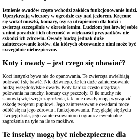
Istnienie owadów często wchodzi zakłóca funkcjonowanie ludzi.
Uprzykrzają wieczory w ogrodzie czy nad jeziorem. Kręcone
się wokół muszki, komary, osy są utrapieniem dla ludzi i
zwierząt szczególnie w okresie letnim. Ludziom jest łatwiej sobie
z nimi poradzić i ich obecność w większości przypadków nie
szkodzi ich zdrowiu. Owady budzą jednak duże
zainteresowanie kotów, dla których obcowanie z nimi może być
szczególnie niebezpieczne.
Koty i owady – jest czego się obawiać?
Koci instynkt bywa nie do opanowania. Te zwierzęta uwielbiają
polować i się bawić. Nic dziwnego, że ich duże zainteresowanie
budzą wszędobylskie owady. Koty bardzo często urządzają
polowania na muchy, komary czy pszczoły. O ile muchy nie
stanowią większego zagrożenia, tak inne owady mogą wyrządzić
szkodę twojemu pupilowi. Jego zainteresowanie owadami może
odbić się na jego zdrowiu i funkcjonowaniu. Przyglądaj się życiu
Twojego kota, jego zainteresowaniom i ogranicz ewentualne
zagrożenia na tyle na ile to możliwe.
Te insekty mogą być niebezpieczne dla