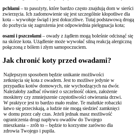
pchłami
– to pasożyty, które bardzo często znajdują dom w sierści
zwierzęcia. Ich zadomowienie się jest szczególnie kłopotliwe dla
kota – wywołuje świąd i jest dokuczliwe. Tutaj podstawową drogą
do pozbycia się zagrożenia jest odpowiednia pielęgnacja kota;
osami i pszczołami
– owady z żądłem mogą boleśnie odcisnąć się
na skórze kota. Użądlenie może wywołać silną reakcją alergiczną
połączoną z bólem i złym samopoczuciem.
Jak chronić koty przed owadami?
Najlepszym sposobem będzie unikanie możliwości
zetknięcia się kota z owadem. Jest to możliwe jedynie w
przypadku kotów domowych, nie wychodzących na dwór.
Należałoby zadbać również o szczelność okien, założenie
moskitery czy zmniejszenie częstotliwości otwierania drzwi.
W praktyce jest to bardzo mało realne. Te malutkie robaczki
łatwo się przeciskają, a ludzie nie mogą siedzieć zamknięci
w domu przez cały czas. Jeżeli jednak masz możliwość
ograniczenia drogi napływu owadów do Twojego
mieszkania – zrób to – będzie to korzystne zarówno dla
zdrowia Twojego i pupila.