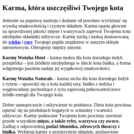
Karma, która uszczęśliwi Twojego kota
Jedzenie na poprawę nastroju i dodanie sił powinno wyróżniać się
wysoką smakowitością i czystym składem. Karma oparta głownie
na sprawdzonej jakości mięsie i warzywach zapewni Twojemu kotu
niezbędne składniki odżywcze. Karmę suchą i mokrą dostosowaną
do
wieku
i
rasy
Twojego pupila znajdziesz w naszym sklepie
internetowym. Oferujemy między innymi:
Karmę Wataha Hunt
– karma mokra dla kota dorosłego indyk
przepiórka – jest źródłem niezbędnego w diecie kota białka, a forma
wilgotnego pasztetu nadaje jej wyjątkowej smakowitości.
Karmę Wataha Naturals
– karma sucha dla kota dorosłego Indyk
z ryżem – sprawdzi się u kota każdej rasy, białko z indyka i
węglowodany pochodzące z ryżu zapewnią pełnowartościowe
źródło energii dla Twojego kota.
Dobre samopoczucie i odżywienie to podstawa. Dieta kota powinna
opierać się na produktach bogatych w witaminy i wartości
odżywcze. Karmy podawane Twojemu kotu powinny zawierać
przede wszystkim
mięso, a także ryby, warzywa czy owoce.
Zadbaj o odpowiednią
podaż błonnika, zdrowych tłuszczy i
białka.
Wybieraj karmy o przejrzystym składzie, pozbawione