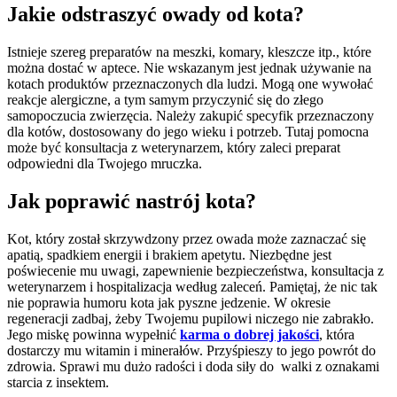
Jakie odstraszyć owady od kota?
Istnieje szereg preparatów na meszki, komary, kleszcze itp., które
można dostać w aptece. Nie wskazanym jest jednak używanie na
kotach produktów przeznaczonych dla ludzi. Mogą one wywołać
reakcje alergiczne, a tym samym przyczynić się do złego
samopoczucia zwierzęcia. Należy zakupić specyfik przeznaczony
dla kotów, dostosowany do jego wieku i potrzeb. Tutaj pomocna
może być konsultacja z weterynarzem, który zaleci preparat
odpowiedni dla Twojego mruczka.
Jak poprawić nastrój kota?
Kot, który został skrzywdzony przez owada może zaznaczać się
apatią, spadkiem energii i brakiem apetytu. Niezbędne jest
poświecenie mu uwagi, zapewnienie bezpieczeństwa, konsultacja z
weterynarzem i hospitalizacja według zaleceń. Pamiętaj, że nic tak
nie poprawia humoru kota jak pyszne jedzenie. W okresie
regeneracji zadbaj, żeby Twojemu pupilowi niczego nie zabrakło.
Jego miskę powinna wypełnić
karma o dobrej jakości
, która
dostarczy mu witamin i minerałów. Przyśpieszy to jego powrót do
zdrowia. Sprawi mu dużo radości i doda siły do walki z oznakami
starcia z insektem.