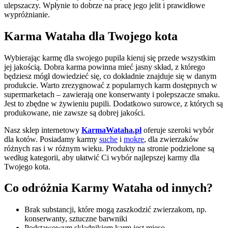
ulepszaczy. Wpłynie to dobrze na pracę jego jelit i prawidłowe
wypróżnianie.
Karma Wataha dla Twojego kota
Wybierając karmę dla swojego pupila kieruj się przede wszystkim
jej jakością. Dobra karma powinna mieć jasny skład, z którego
będziesz mógł dowiedzieć się, co dokładnie znajduje się w danym
produkcie. Warto zrezygnować z popularnych karm dostępnych w
supermarketach – zawierają one konserwanty i polepszacze smaku.
Jest to zbędne w żywieniu pupili. Dodatkowo surowce, z których są
produkowane, nie zawsze są dobrej jakości.
Nasz sklep internetowy
KarmaWataha.pl
oferuje szeroki wybór
dla kotów. Posiadamy karmy
suche
i
mokre
, dla zwierzaków
różnych ras i w różnym wieku. Produkty na stronie podzielone są
według kategorii, aby ułatwić Ci wybór najlepszej karmy dla
Twojego kota.
Co odróżnia Karmy Wataha od innych?
Brak substancji, które mogą zaszkodzić zwierzakom, np.
konserwanty, sztuczne barwniki
Podstawowym składnikiem karm jest mięso