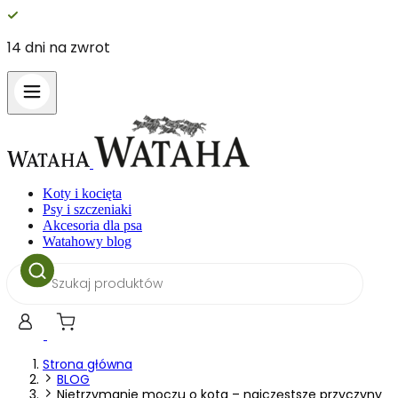
14 dni na zwrot
Koty i kocięta
Psy i szczeniaki
Akcesoria dla psa
Watahowy blog
Wyszukiwarka
produktów
Strona główna
BLOG
Nietrzymanie moczu o kota – najczęstsze przyczyny