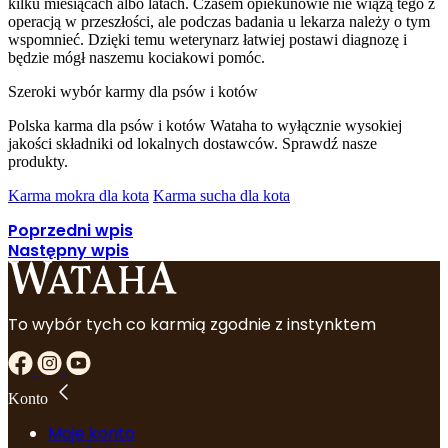
kilku miesiącach albo latach. Czasem opiekunowie nie wiążą tego z
operacją w przeszłości, ale podczas badania u lekarza należy o tym
wspomnieć. Dzięki temu weterynarz łatwiej postawi diagnozę i
będzie mógł naszemu kociakowi pomóc.
Szeroki wybór karmy dla psów i kotów
Polska karma dla psów i kotów Wataha to wyłącznie wysokiej
jakości składniki od lokalnych dostawców. Sprawdź nasze
produkty.
Karma mokra dla kota
Karma sucha dla kota
Poprzedni wpis
Następny wpis
To wybór tych co karmią zgodnie z instynktem
Konto
Moje konto