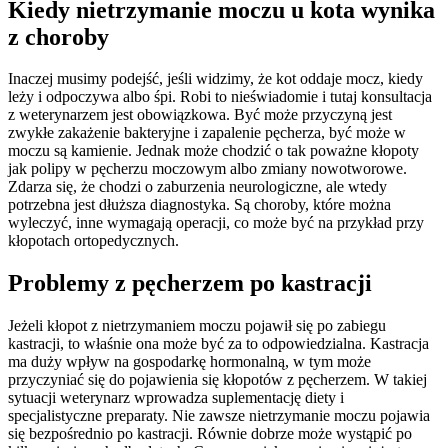
Kiedy nietrzymanie moczu u kota wynika
z choroby
Inaczej musimy podejść, jeśli widzimy, że kot oddaje mocz, kiedy
leży i odpoczywa albo śpi. Robi to nieświadomie i tutaj konsultacja
z weterynarzem jest obowiązkowa. Być może przyczyną jest
zwykłe zakażenie bakteryjne i zapalenie pęcherza, być może w
moczu są kamienie. Jednak może chodzić o tak poważne kłopoty
jak polipy w pęcherzu moczowym albo zmiany nowotworowe.
Zdarza się, że chodzi o zaburzenia neurologiczne, ale wtedy
potrzebna jest dłuższa diagnostyka. Są choroby, które można
wyleczyć, inne wymagają operacji, co może być na przykład przy
kłopotach ortopedycznych.
Problemy z pęcherzem po kastracji
Jeżeli kłopot z nietrzymaniem moczu pojawił się po zabiegu
kastracji, to właśnie ona może być za to odpowiedzialna. Kastracja
ma duży wpływ na gospodarkę hormonalną, w tym może
przyczyniać się do pojawienia się kłopotów z pęcherzem. W takiej
sytuacji weterynarz wprowadza suplementację diety i
specjalistyczne preparaty. Nie zawsze nietrzymanie moczu pojawia
się bezpośrednio po kastracji. Równie dobrze może wystąpić po