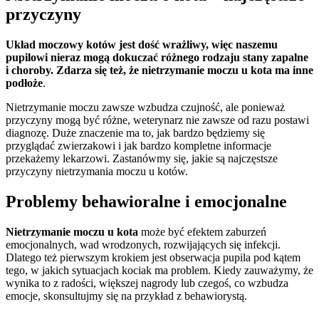
przyczyny
Układ moczowy kotów jest dość wrażliwy, więc naszemu
pupilowi nieraz mogą dokuczać różnego rodzaju stany zapalne
i choroby. Zdarza się też, że nietrzymanie moczu u kota ma inne
podłoże
.
Nietrzymanie moczu zawsze wzbudza czujność, ale ponieważ
przyczyny mogą być różne, weterynarz nie zawsze od razu postawi
diagnozę. Duże znaczenie ma to, jak bardzo będziemy się
przyglądać zwierzakowi i jak bardzo kompletne informacje
przekażemy lekarzowi. Zastanówmy się, jakie są najczęstsze
przyczyny nietrzymania moczu u kotów.
Problemy behawioralne i emocjonalne
Nietrzymanie moczu u kota
może być efektem zaburzeń
emocjonalnych, wad wrodzonych, rozwijających się infekcji.
Dlatego też pierwszym krokiem jest obserwacja pupila pod kątem
tego, w jakich sytuacjach kociak ma problem. Kiedy zauważymy, że
wynika to z radości, większej nagrody lub czegoś, co wzbudza
emocje, skonsultujmy się na przykład z behawiorystą.