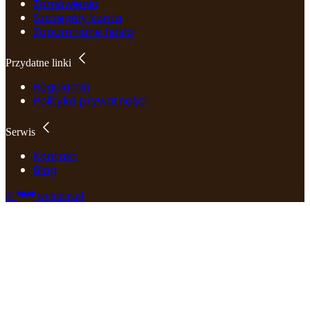
Zamówienia
Szczegóły konta
Zapomniane hasło
Przydatne linki
Regulamin
Polityka prywatności
Serwis
Kontakt
Blog
©
webtom.pl