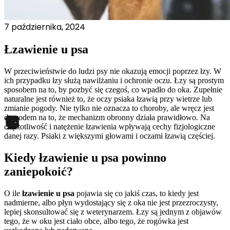
7 października, 2024
Łzawienie u psa
W przeciwieństwie do ludzi psy nie okazują emocji poprzez łzy. W
ich przypadku łzy służą nawilżaniu i ochronie oczu. Łzy są prostym
sposobem na to, by pozbyć się czegoś, co wpadło do oka. Zupełnie
naturalne jest również to, że oczy psiaka łzawią przy wietrze lub
zmianie pogody. Nie tylko nie oznacza to choroby, ale wręcz jest
dowodem na to, że mechanizm obronny działa prawidłowo. Na
częstotliwość i natężenie łzawienia wpływają cechy fizjologiczne
danej razy. Psiaki z większymi głowami i oczami łzawią częściej.
Kiedy łzawienie u psa powinno
zaniepokoić?
O ile
łzawienie u psa
pojawia się co jakiś czas, to kiedy jest
nadmierne, albo płyn wydostający się z oka nie jest przezroczysty,
lepiej skonsultować się z weterynarzem. Łzy są jednym z objawów
tego, że w oku jest ciało obce, albo tego, że rogówka jest