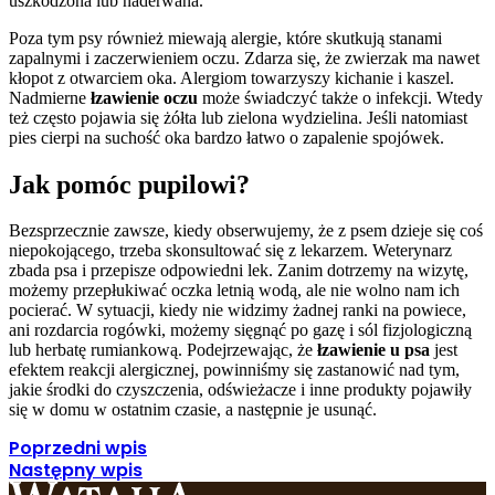
uszkodzona lub naderwana.
Poza tym psy również miewają alergie, które skutkują stanami
zapalnymi i zaczerwieniem oczu. Zdarza się, że zwierzak ma nawet
kłopot z otwarciem oka. Alergiom towarzyszy kichanie i kaszel.
Nadmierne
łzawienie oczu
może świadczyć także o infekcji. Wtedy
też często pojawia się żółta lub zielona wydzielina. Jeśli natomiast
pies cierpi na suchość oka bardzo łatwo o zapalenie spojówek.
Jak pomóc pupilowi?
Bezsprzecznie zawsze, kiedy obserwujemy, że z psem dzieje się coś
niepokojącego, trzeba skonsultować się z lekarzem. Weterynarz
zbada psa i przepisze odpowiedni lek. Zanim dotrzemy na wizytę,
możemy przepłukiwać oczka letnią wodą, ale nie wolno nam ich
pocierać. W sytuacji, kiedy nie widzimy żadnej ranki na powiece,
ani rozdarcia rogówki, możemy sięgnąć po gazę i sól fizjologiczną
lub herbatę rumiankową. Podejrzewając, że
łzawienie u psa
jest
efektem reakcji alergicznej, powinniśmy się zastanowić nad tym,
jakie środki do czyszczenia, odświeżacze i inne produkty pojawiły
się w domu w ostatnim czasie, a następnie je usunąć.
Poprzedni wpis
Następny wpis