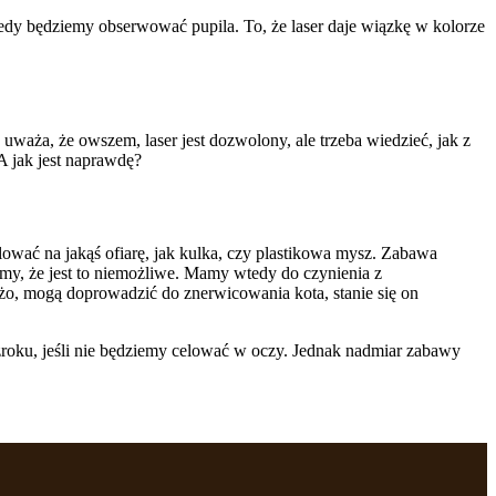
edy będziemy obserwować pupila. To, że laser daje wiązkę w kolorze
uważa, że owszem, laser jest dozwolony, ale trzeba wiedzieć, jak z
 A jak jest naprawdę?
wać na jakąś ofiarę, jak kulka, czy plastikowa mysz. Zabawa
emy, że jest to niemożliwe. Mamy wtedy do czynienia z
użo, mogą doprowadzić do znerwicowania kota, stanie się on
wzroku, jeśli nie będziemy celować w oczy. Jednak nadmiar zabawy