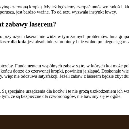
wytną czerwoną kropką. My też będziemy czerpać mnóstwo radości, ki
 porusza, jest bardzo ważne. To od razu wyzwala instynkt łowcy.
mat zabawy laserem?
o przy użyciu lasera i nie widzi w tym żadnych problemów. Inna grupa 
e
laser dla kota
jest absolutnie zabroniony i nie wolno po niego sięgać.
trzeby. Fundamentem wspólnych zabaw są te, w których kot może polo
w końcu dotrze do czerwonej kropki, powinien ją złapać. Doskonale wi
, więc nie odczuwa satysfakcji. Jeżeli zabaw z laserem będzie zbyt d
. Są specjalne urządzenia dla kotów i te nie grożą uszkodzeniem ich 
o tym, że są bezpieczne dla czworonogów, nie bawimy się w ogóle.