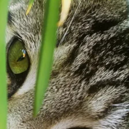
nalizować ruch w naszej
klamowym i analitycznym.
stania z ich usług.
łać w zamierzony sposób bez
unkcjonowanie strony, np.