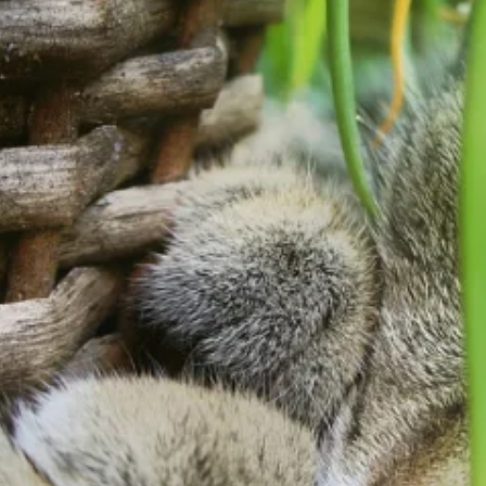
 spersonalizowania treści i reklam, aby oferować funkcje społecznościowe i a
ak korzystasz z naszej witryny, udostępniamy partnerom społecznościowym, re
formacje z innymi danymi otrzymanymi od Ciebie lub uzyskanymi podczas korzy
luczowe znaczenie dla podstawowych funkcji witryny i witryna nie będzie dzia
chowują żadnych danych umożliwiających identyfikację osoby.
ncji umożliwiają stronie zapamiętanie informacji, które zmieniają wygląd lub f
 w którym znajduje się użytkownik.