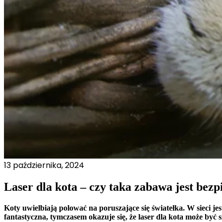
Statystyka
Statystyczne pliki cookie poma
gromadząc i zgłaszając anonim
Marketing
Marketingowe pliki cookie stos
istotne i interesujące dla po
Nieklasyfikowane
Nieklasyfikowane pliki cookie,
Odrzuć
13 października, 2024
Laser dla kota – czy taka zabawa jest bezp
Koty uwielbiają polować na poruszające się światełka. W sieci 
fantastyczna, tymczasem okazuje się, że laser dla kota może być 