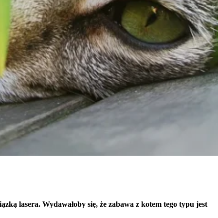
icy zachowują się na stronie,
t wyświetlanie reklam, które są
dawców strony trzeciej.
h ciasteczek.
Akceptuj wszystko
ązką lasera. Wydawałoby się, że zabawa z kotem tego typu jest