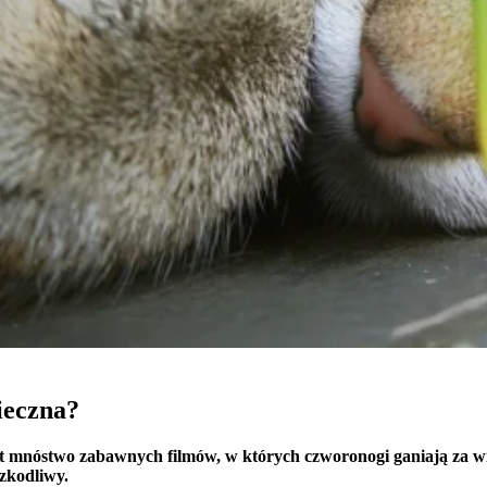
gają właścicielem stron internetowych zrozumieć, w jaki sposób różni użytkown
owe informacje.
owane są w celu śledzenia użytkowników na stronach internetowych. Celem jes
szczególnych użytkowników i tym samym bardziej cenne dla wydawców i reklamo
 to pliki, które są w procesie klasyfikowania, wraz z dostawcami poszczególnyc
Zapisz moje preferencje
ieczna?
jest mnóstwo zabawnych filmów, w których czworonogi ganiają za wi
szkodliwy.