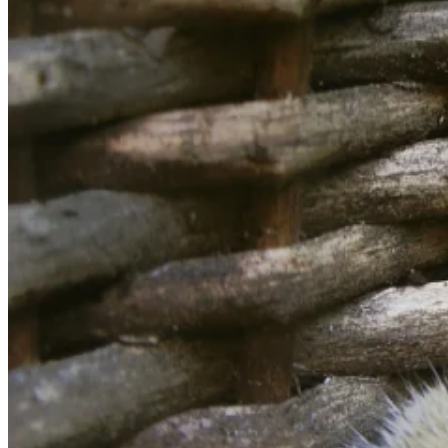
Wykorzystujemy pliki cookie do
witrynie. Informacje o tym, j
Partnerzy mogą połączyć te in
Niezbędne
Niezbędne pliki cookie mają k
nich. Te pliki cookie nie prze
Preferencje
Pliki cookie dotyczące prefere
preferowany język lub region,