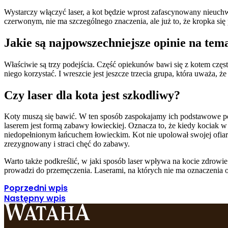
Wystarczy włączyć laser, a kot będzie wprost zafascynowany nieuch
czerwonym, nie ma szczególnego znaczenia, ale już to, że kropka się
Jakie są najpowszechniejsze opinie na te
Właściwie są trzy podejścia. Część opiekunów bawi się z kotem częst
niego korzystać. I wreszcie jest jeszcze trzecia grupa, która uważa, ż
Czy laser dla kota jest szkodliwy?
Koty muszą się bawić. W ten sposób zaspokajamy ich podstawowe po
laserem jest formą zabawy łowieckiej. Oznacza to, że kiedy kociak 
niedopełnionym łańcuchem łowieckim. Kot nie upolował swojej ofiary
zrezygnowany i straci chęć do zabawy.
Warto także podkreślić, w jaki sposób laser wpływa na kocie zdrowie
prowadzi do przemęczenia. Laserami, na których nie ma oznaczenia 
Poprzedni wpis
Następny wpis