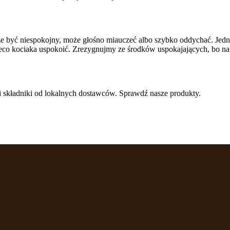
owe informacje.
że być niespokojny, może głośno miauczeć albo szybko oddychać. Jednak
co kociaka uspokoić. Zrezygnujmy ze środków uspokajających, bo na
owane są w celu śledzenia użytkowników na stronach internetowych. Celem jes
szczególnych użytkowników i tym samym bardziej cenne dla wydawców i reklamo
i składniki od lokalnych dostawców. Sprawdź nasze produkty.
 to pliki, które są w procesie klasyfikowania, wraz z dostawcami poszczególnyc
Zapisz moje preferencje