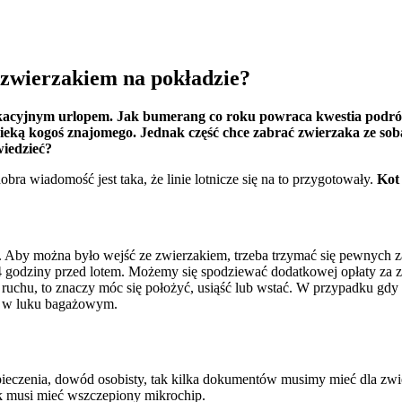
 zwierzakiem na pokładzie?
 spersonalizowania treści i reklam, aby oferować funkcje społecznościowe i a
ak korzystasz z naszej witryny, udostępniamy partnerom społecznościowym, re
e wakacyjnym urlopem. Jak bumerang co roku powraca kwestia pod
formacje z innymi danymi otrzymanymi od Ciebie lub uzyskanymi podczas korzy
ieką kogoś znajomego. Jednak część chce zabrać zwierzaka ze sobą
wiedzieć?
a wiadomość jest taka, że linie lotnicze się na to przygotowały.
Kot
luczowe znaczenie dla podstawowych funkcji witryny i witryna nie będzie dzia
chowują żadnych danych umożliwiających identyfikację osoby.
. Aby można było wejść ze zwierzakiem, trzeba trzymać się pewnych z
4 godziny przed lotem. Możemy się spodziewać dodatkowej opłaty za z
ruchu, to znaczy móc się położyć, usiąść lub wstać. W przypadku gdy 
są w luku bagażowym.
ncji umożliwiają stronie zapamiętanie informacji, które zmieniają wygląd lub f
 w którym znajduje się użytkownik.
ieczenia, dowód osobisty, tak kilka dokumentów musimy mieć dla zwie
ak musi mieć wszczepiony mikrochip.
gają właścicielem stron internetowych zrozumieć, w jaki sposób różni użytkown