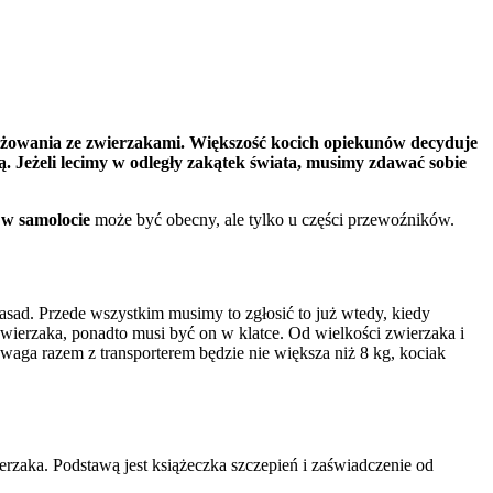
nalizować ruch w naszej
klamowym i analitycznym.
różowania ze zwierzakami. Większość kocich opiekunów decyduje
stania z ich usług.
. Jeżeli lecimy w odległy zakątek świata, musimy zdawać sobie
 w samolocie
może być obecny, ale tylko u części przewoźników.
łać w zamierzony sposób bez
asad. Przede wszystkim musimy to zgłosić to już wtedy, kiedy
wierzaka, ponadto musi być on w klatce. Od wielkości zwierzaka i
waga razem z transporterem będzie nie większa niż 8 kg, kociak
unkcjonowanie strony, np.
rzaka. Podstawą jest książeczka szczepień i zaświadczenie od
icy zachowują się na stronie,