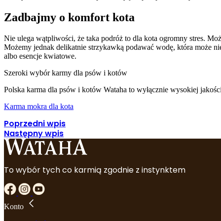
gromadząc i zgłaszając anonim
Zadbajmy o komfort kota
Marketing
Nie ulega wątpliwości, że taka podróż to dla kota ogromny stres. Mo
Możemy jednak delikatnie strzykawką podawać wodę, która może nie
Marketingowe pliki cookie stos
istotne i interesujące dla po
albo esencje kwiatowe.
Szeroki wybór karmy dla psów i kotów
Nieklasyfikowane
Polska karma dla psów i kotów Wataha to wyłącznie wysokiej jakośc
Nieklasyfikowane pliki cookie,
Karma mokra dla kota
Poprzedni wpis
Odrzuć
Następny wpis
To wybór tych co karmią zgodnie z instynktem
Konto