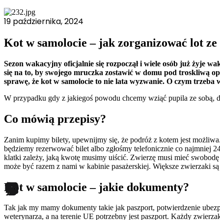
19 października, 2024
Kot w samolocie – jak zorganizować lot ze
Wykorzystujemy pliki cookie do
witrynie. Informacje o tym, j
Sezon wakacyjny oficjalnie się rozpoczął i wiele osób już żyj
Partnerzy mogą połączyć te in
się na to, by swojego mruczka zostawić w domu pod troskliwą op
sprawę, że kot w samolocie to nie lata wyzwanie. O czym trzeba 
W przypadku gdy z jakiegoś powodu chcemy wziąć pupila ze sobą, dobr
Niezbędne
Co mówią przepisy?
Niezbędne pliki cookie mają k
nich. Te pliki cookie nie prze
Zanim kupimy bilety, upewnijmy się, że podróż z kotem jest możliwa
będziemy rezerwować bilet albo zgłośmy telefonicznie co najmniej 2
Preferencje
klatki zależy, jaką kwotę musimy uiścić. Zwierzę musi mieć swobodę 
może być razem z nami w kabinie pasażerskiej. Większe zwierzaki 
Pliki cookie dotyczące prefere
preferowany język lub region,
Kot w samolocie – jakie dokumenty?
Statystyka
Tak jak my mamy dokumenty takie jak paszport, potwierdzenie ubezp
weterynarza, a na terenie UE potrzebny jest paszport. Każdy zwierz
Statystyczne pliki cookie poma