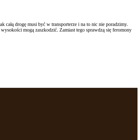
 całą drogę musi być w transporterze i na to nic nie poradzimy.
 wysokości mogą zaszkodzić. Zamiast tego sprawdzą się feromony
t wyświetlanie reklam, które są
dawców strony trzeciej.
h ciasteczek.
Akceptuj wszystko