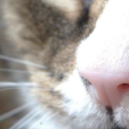
luczowe znaczenie dla podstawowych funkcji witryny i witryna nie będzie dzia
chowują żadnych danych umożliwiających identyfikację osoby.
ncji umożliwiają stronie zapamiętanie informacji, które zmieniają wygląd lub f
 w którym znajduje się użytkownik.
gają właścicielem stron internetowych zrozumieć, w jaki sposób różni użytkown
owe informacje.
owane są w celu śledzenia użytkowników na stronach internetowych. Celem jes
szczególnych użytkowników i tym samym bardziej cenne dla wydawców i reklamo
 to pliki, które są w procesie klasyfikowania, wraz z dostawcami poszczególnyc