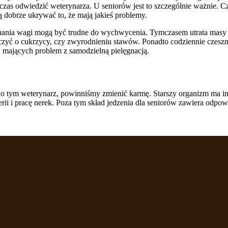
 czas odwiedzić weterynarza. U seniorów jest to szczególnie ważnie. 
ią dobrze ukrywać to, że mają jakieś problemy.
wahania wagi mogą być trudne do wychwycenia. Tymczasem utrata masy
dczyć o cukrzycy, czy zwyrodnieniu stawów. Ponadto codziennie czesz
ów mających problem z samodzielną pielęgnacją.
as o tym weterynarz, powinniśmy zmienić karmę. Starszy organizm ma i
rii i pracę nerek. Poza tym skład jedzenia dla seniorów zawiera odpo