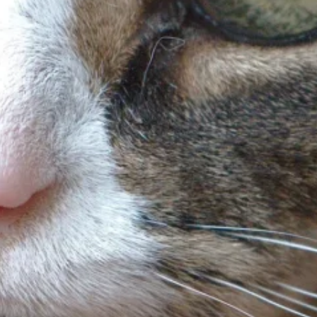
łać w zamierzony sposób bez
unkcjonowanie strony, np.
icy zachowują się na stronie,
t wyświetlanie reklam, które są
dawców strony trzeciej.
h ciasteczek.