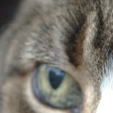
 spersonalizowania treści i reklam, aby oferować funkcje społecznościowe i a
ak korzystasz z naszej witryny, udostępniamy partnerom społecznościowym, re
formacje z innymi danymi otrzymanymi od Ciebie lub uzyskanymi podczas korzy