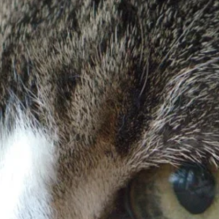
nalizować ruch w naszej
klamowym i analitycznym.
stania z ich usług.