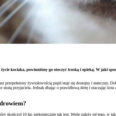
Zapisz moje preferencje
ć życie kociaka, powinniśmy go otoczyć troską i opieką. W jaki sp
z przepełniony żywiołowością pupil staje się dostojny i stateczny. Dob
ze stratą przyjaciela. Jednak dbając o prawidłową dietę i otaczając kot
 zdrowiem?
tóry skończył 10 lat, niekoniecznie tak jest. Wiele zależy od tego, w 