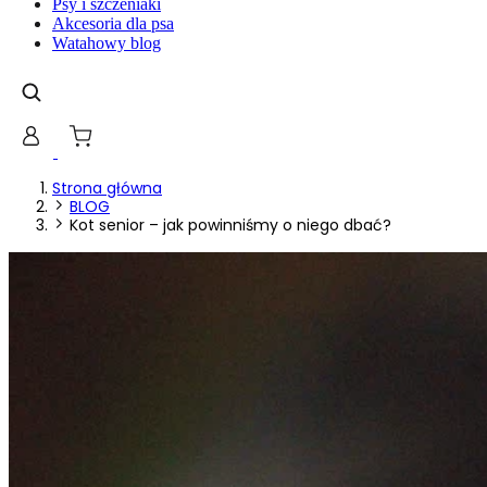
Psy i szczeniaki
Akcesoria dla psa
Watahowy blog
Strona główna
BLOG
Kot senior – jak powinniśmy o niego dbać?