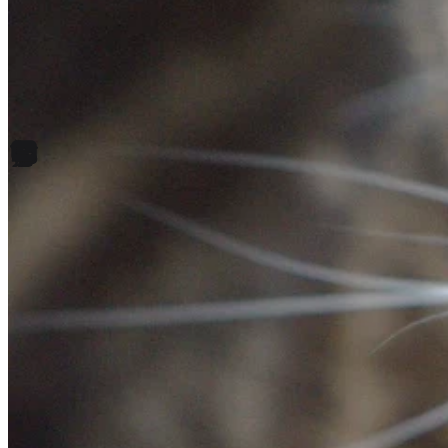
Niezbędne pliki cookie mają k
nich. Te pliki cookie nie prze
Preferencje
Pliki cookie dotyczące prefere
preferowany język lub region,
Statystyka
Statystyczne pliki cookie poma
gromadząc i zgłaszając anonim
Marketing
Marketingowe pliki cookie stos
istotne i interesujące dla po
Nieklasyfikowane
Nieklasyfikowane pliki cookie,