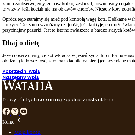
zanim zaobserwujemy, że nasz kot się zestarzał, powinniśmy co jakiś
te wizyty, jeśli kociak nie ma objawów choroby. Niestety koty potraf
Oprócz tego starajmy się mieć pod kontrolą wagę kota. Delikatne 
tarczycy. Tak samo wzmóżmy czujność, jeśli kot tyje, co może świa
przycinajmy pazurki. Jest to istotne zwłaszcza u bardzo starych kot
Dbaj o dietę
Jeżeli obserwujemy, że kot wkracza w jesień życia, lub informuje n
obniżoną kaloryczność, zawiera składniki wspierające przemianę mate
Poprzedni wpis
Następny wpis
To wybór tych co karmią zgodnie z instynktem
Konto
Moje konto