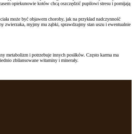
Czasem opiekunowie kotów chcą oszczędzić pupilowi stresu i pomijają
 ciała może być objawem choroby, jak na przykład nadczynność
my zwierzaka, myjmy mu ząbki, sprawdzajmy stan uszu i ewentualnie
nny metabolizm i potrzebuje innych posiłków. Często karma ma
wiednio zbilansowane witaminy i minerały.