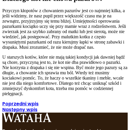
Przyczyn kłopotów z chowaniem pazurów jest co najmniej kilka, a
jeśli widzimy, że nasz pupil przez większość czasu ma je na
zewnątrz, przyjrzyjmy się temu bliżej. Umiejętności operowania
pazurkami kociątko uczy się przy mamie wraz z rodzeństwem. Jeśli
zwierzak jest za szybko zabrany od matki lub jest sierotą, może nie
wiedzieć, jak postępować. Przy malutkim kotku z często
wysuniętymi pazurkami od razu kierujmy łapki w stronę zabawki i
drapaka. Musi zrozumieć, że nie może drapać nas.
U starszych kotów, które nie mają takiej kondycji jak dawniej bądź
są chore, przyczyną jest to, że kot nie dba prawidłowo o pazurki.
Nie korzysta z drapaka i się nie wspina. Być może jego pazury są za
długie, a chowanie ich sprawia mu ból. Wtedy też musimy
kociakowi pomóc. To, że haczy o wszelkie tkaniny i meble, wcale
nie jest dla niego komfortowe. Dlatego też chcąc uniknąć szkód i
zmniejszyć dyskomfort kota, trzeba mu pomóc w codziennej
pielęgnacji.
Poprzedni wpis
Następny wpis