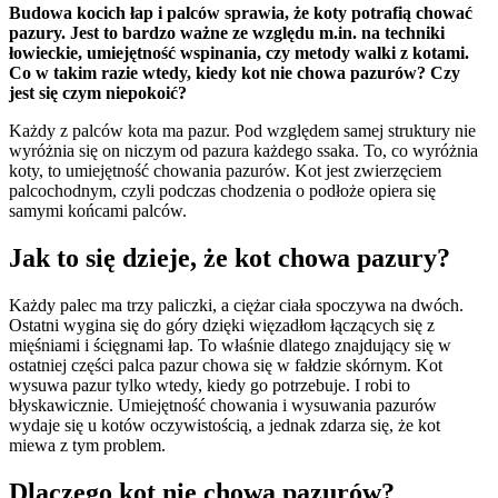
Budowa kocich łap i palców sprawia, że koty potrafią chować
pazury. Jest to bardzo ważne ze względu m.in. na techniki
łowieckie, umiejętność wspinania, czy metody walki z kotami.
Co w takim razie wtedy, kiedy kot nie chowa pazurów? Czy
jest się czym niepokoić?
Każdy z palców kota ma pazur. Pod względem samej struktury nie
wyróżnia się on niczym od pazura każdego ssaka. To, co wyróżnia
koty, to umiejętność chowania pazurów. Kot jest zwierzęciem
palcochodnym, czyli podczas chodzenia o podłoże opiera się
samymi końcami palców.
Jak to się dzieje, że kot chowa pazury?
Każdy palec ma trzy paliczki, a ciężar ciała spoczywa na dwóch.
Ostatni wygina się do góry dzięki więzadłom łączących się z
mięśniami i ścięgnami łap. To właśnie dlatego znajdujący się w
ostatniej części palca pazur chowa się w fałdzie skórnym. Kot
wysuwa pazur tylko wtedy, kiedy go potrzebuje. I robi to
błyskawicznie. Umiejętność chowania i wysuwania pazurów
wydaje się u kotów oczywistością, a jednak zdarza się, że kot
miewa z tym problem.
Dlaczego kot nie chowa pazurów?