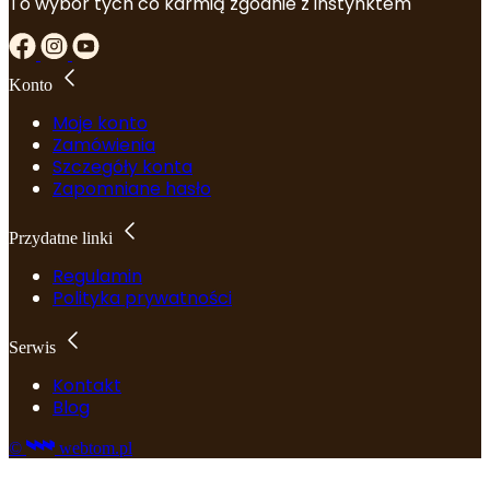
To wybór tych co karmią zgodnie z instynktem
Konto
Moje konto
Zamówienia
Szczegóły konta
Zapomniane hasło
Przydatne linki
Regulamin
Polityka prywatności
Serwis
Kontakt
Blog
©
webtom.pl