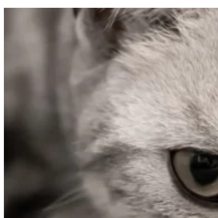
gromadząc i zgłaszając anonimowe 
Marketing
Marketingowe pliki cookie stosowan
istotne i interesujące dla poszcze
Nieklasyfikowane
Nieklasyfikowane pliki cookie, to p