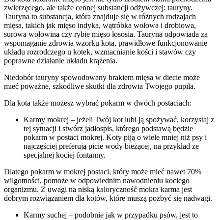
zwierzęcego, ale także cennej substancji odżywczej: tauryny.
Tauryna to substancja, która znajduje się w różnych rodzajach
mięsa, takich jak mięso indyka, wątróbka wołowa i drobiowa,
surowa wołowina czy rybie mięso łososia. Tauryna odpowiada za
wspomaganie zdrowia wzorku kota, prawidłowe funkcjonowanie
układu rozrodczego u kotek, wzmacnianie kości i stawów czy
poprawne działanie układu krążenia.
Niedobór tauryny spowodowany brakiem mięsa w diecie może
mieć poważne, szkodliwe skutki dla zdrowia Twojego pupila.
Dla kota także możesz wybrać pokarm w dwóch postaciach:
Karmy mokrej – jeżeli Twój kot lubi ją spożywać, korzystaj z
tej sytuacji i stwórz jadłospis, którego podstawą będzie
pokarm w postaci mokrej. Koty piją o wiele mniej niż psy i
najczęściej preferują picie wody bieżącej, na przykład ze
specjalnej kociej fontanny.
Dlatego pokarm w mokrej postaci, który może mieć nawet 70%
wilgotności, pomoże w odpowiednim nawodnieniu kociego
organizmu. Z uwagi na niską kaloryczność mokra karma jest
dobrym rozwiązaniem dla kotów, które muszą pozbyć się nadwagi.
Karmy suchej – podobnie jak w przypadku psów, jest to