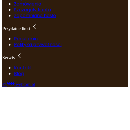
Zamówienia
Szczegóły konta
Zapomniane hasło
Przydatne linki
Regulamin
Polityka prywatności
Serwis
Kontakt
Blog
©
webtom.pl