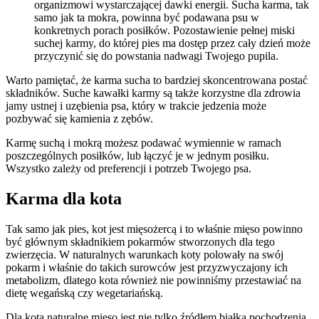
organizmowi wystarczającej dawki energii. Sucha karma, tak
samo jak ta mokra, powinna być podawana psu w
konkretnych porach posiłków. Pozostawienie pełnej miski
suchej karmy, do której pies ma dostęp przez cały dzień może
przyczynić się do powstania nadwagi Twojego pupila.
Warto pamiętać, że karma sucha to bardziej skoncentrowana postać
składników. Suche kawałki karmy są także korzystne dla zdrowia
jamy ustnej i uzębienia psa, który w trakcie jedzenia może
pozbywać się kamienia z zębów.
Karmę suchą i mokrą możesz podawać wymiennie w ramach
poszczególnych posiłków, lub łączyć je w jednym posiłku.
Wszystko zależy od preferencji i potrzeb Twojego psa.
Karma dla kota
Tak samo jak pies, kot jest mięsożercą i to właśnie mięso powinno
być głównym składnikiem pokarmów stworzonych dla tego
zwierzęcia. W naturalnych warunkach koty polowały na swój
pokarm i właśnie do takich surowców jest przyzwyczajony ich
metabolizm, dlatego kota również nie powinniśmy przestawiać na
dietę wegańską czy wegetariańską.
Dla kota naturalne mięso jest nie tylko źródłem białka pochodzenia