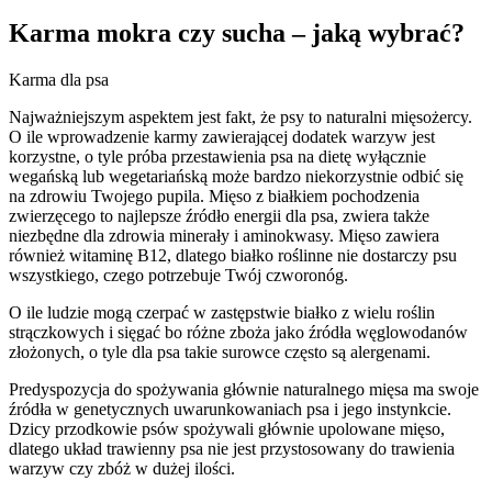
Karma mokra czy sucha – jaką wybrać?
Karma dla psa
Najważniejszym aspektem jest fakt, że psy to naturalni mięsożercy.
O ile wprowadzenie karmy zawierającej dodatek warzyw jest
korzystne, o tyle próba przestawienia psa na dietę wyłącznie
wegańską lub wegetariańską może bardzo niekorzystnie odbić się
na zdrowiu Twojego pupila. Mięso z białkiem pochodzenia
zwierzęcego to najlepsze źródło energii dla psa, zwiera także
niezbędne dla zdrowia minerały i aminokwasy. Mięso zawiera
również witaminę B12, dlatego białko roślinne nie dostarczy psu
wszystkiego, czego potrzebuje Twój czworonóg.
O ile ludzie mogą czerpać w zastępstwie białko z wielu roślin
strączkowych i sięgać bo różne zboża jako źródła węglowodanów
złożonych, o tyle dla psa takie surowce często są alergenami.
Predyspozycja do spożywania głównie naturalnego mięsa ma swoje
źródła w genetycznych uwarunkowaniach psa i jego instynkcie.
Dzicy przodkowie psów spożywali głównie upolowane mięso,
dlatego układ trawienny psa nie jest przystosowany do trawienia
warzyw czy zbóż w dużej ilości.