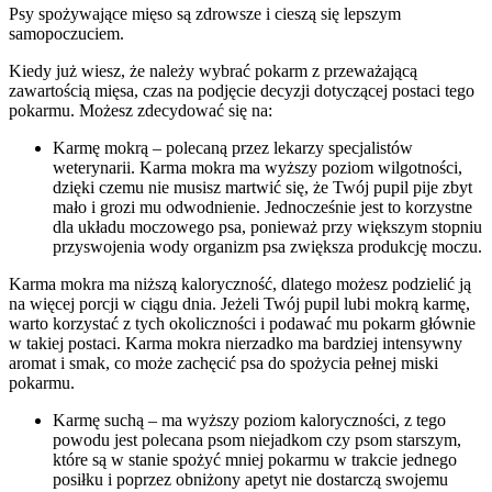
Psy spożywające mięso są zdrowsze i cieszą się lepszym
samopoczuciem.
Kiedy już wiesz, że należy wybrać pokarm z przeważającą
zawartością mięsa, czas na podjęcie decyzji dotyczącej postaci tego
pokarmu. Możesz zdecydować się na:
Karmę mokrą – polecaną przez lekarzy specjalistów
weterynarii. Karma mokra ma wyższy poziom wilgotności,
dzięki czemu nie musisz martwić się, że Twój pupil pije zbyt
mało i grozi mu odwodnienie. Jednocześnie jest to korzystne
dla układu moczowego psa, ponieważ przy większym stopniu
przyswojenia wody organizm psa zwiększa produkcję moczu.
Karma mokra ma niższą kaloryczność, dlatego możesz podzielić ją
na więcej porcji w ciągu dnia. Jeżeli Twój pupil lubi mokrą karmę,
warto korzystać z tych okoliczności i podawać mu pokarm głównie
w takiej postaci. Karma mokra nierzadko ma bardziej intensywny
aromat i smak, co może zachęcić psa do spożycia pełnej miski
pokarmu.
Karmę suchą – ma wyższy poziom kaloryczności, z tego
powodu jest polecana psom niejadkom czy psom starszym,
które są w stanie spożyć mniej pokarmu w trakcie jednego
posiłku i poprzez obniżony apetyt nie dostarczą swojemu