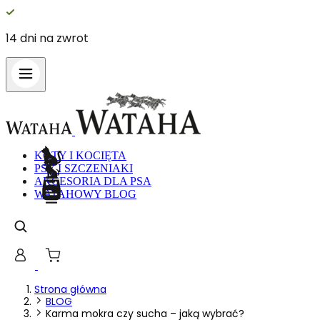
14 dni na zwrot
Wykorzystujemy pliki cookie do spe
witrynie. Informacje o tym, jak ko
Partnerzy mogą połączyć te informa
Niezbędne
KOTY I KOCIĘTA
PSY I SZCZENIAKI
Niezbędne pliki cookie mają kluczo
nich. Te pliki cookie nie przechow
AKCESORIA DLA PSA
WATAHOWY BLOG
Preferencje
Pliki cookie dotyczące preferencji 
preferowany język lub region, w kt
Statystyka
Strona główna
BLOG
Karma mokra czy sucha – jaką wybrać?
Statystyczne pliki cookie pomagają 