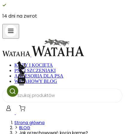
14 dni na zwrot
KOTY I KOCIĘTA
PSY I SZCZENIAKI
AKCESORIA DLA PSA
WATAHOWY BLOG
Wyszukiwarka
produktów
Strona główna
BLOG
Jak przechowywać kocią karmę?