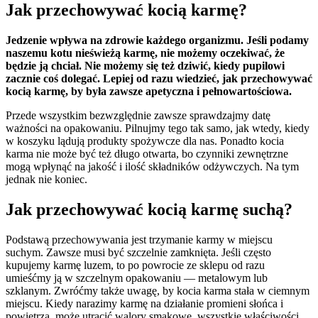
Jak przechowywać kocią karmę?
Jedzenie wpływa na zdrowie każdego organizmu. Jeśli podamy
naszemu kotu nieświeżą karmę, nie możemy oczekiwać, że
będzie ją chciał. Nie możemy się też dziwić, kiedy pupilowi
zacznie coś dolegać. Lepiej od razu wiedzieć, jak przechowywać
kocią karmę, by była zawsze apetyczna i pełnowartościowa.
Przede wszystkim bezwzględnie zawsze sprawdzajmy datę
ważności na opakowaniu. Pilnujmy tego tak samo, jak wtedy, kiedy
w koszyku lądują produkty spożywcze dla nas. Ponadto kocia
karma nie może być też długo otwarta, bo czynniki zewnętrzne
mogą wpłynąć na jakość i ilość składników odżywczych. Na tym
jednak nie koniec.
Jak przechowywać kocią karmę suchą?
Podstawą przechowywania jest trzymanie karmy w miejscu
suchym. Zawsze musi być szczelnie zamknięta. Jeśli często
kupujemy karmę luzem, to po powrocie ze sklepu od razu
umieśćmy ją w szczelnym opakowaniu — metalowym lub
szklanym. Zwróćmy także uwagę, by kocia karma stała w ciemnym
miejscu. Kiedy narazimy karmę na działanie promieni słońca i
powietrza, może utracić walory smakowe, wszystkie właściwości