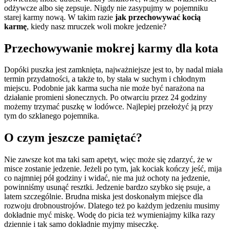
odżywcze albo się zepsuje. Nigdy nie zasypujmy w pojemniku
starej karmy nową. W takim razie
jak przechowywać kocią
karmę
, kiedy nasz mruczek woli mokre jedzenie?
Przechowywanie mokrej karmy dla kota
Dopóki puszka jest zamknięta, najważniejsze jest to, by nadal miała
termin przydatności, a także to, by stała w suchym i chłodnym
miejscu. Podobnie jak karma sucha nie może być narażona na
działanie promieni słonecznych. Po otwarciu przez 24 godziny
możemy trzymać puszkę w lodówce. Najlepiej przełożyć ją przy
tym do szklanego pojemnika.
O czym jeszcze pamiętać?
Nie zawsze kot ma taki sam apetyt, więc może się zdarzyć, że w
misce zostanie jedzenie. Jeżeli po tym, jak kociak kończy jeść, mija
co najmniej pół godziny i widać, nie ma już ochoty na jedzenie,
powinniśmy usunąć resztki. Jedzenie bardzo szybko się psuje, a
latem szczególnie. Brudna miska jest doskonałym miejsce dla
rozwoju drobnoustrojów. Dlatego też po każdym jedzeniu musimy
dokładnie myć miskę. Wodę do picia też wymieniajmy kilka razy
dziennie i tak samo dokładnie myjmy miseczkę.