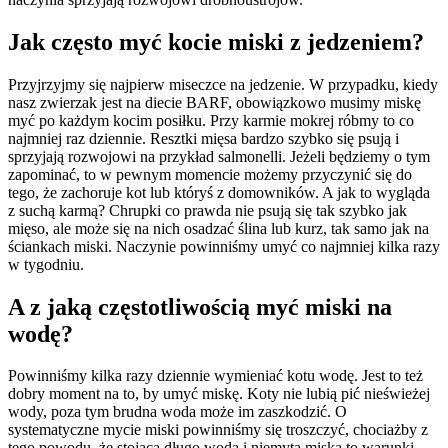
Jak często myć kocie miski z jedzeniem?
Przyjrzyjmy się najpierw miseczce na jedzenie. W przypadku, kiedy
nasz zwierzak jest na diecie BARF, obowiązkowo musimy miskę
myć po każdym kocim posiłku. Przy karmie mokrej róbmy to co
najmniej raz dziennie. Resztki mięsa bardzo szybko się psują i
sprzyjają rozwojowi na przykład salmonelli. Jeżeli będziemy o tym
zapominać, to w pewnym momencie możemy przyczynić się do
tego, że zachoruje kot lub któryś z domowników. A jak to wygląda
z suchą karmą? Chrupki co prawda nie psują się tak szybko jak
mięso, ale może się na nich osadzać ślina lub kurz, tak samo jak na
ściankach miski. Naczynie powinniśmy umyć co najmniej kilka razy
w tygodniu.
A z jaką częstotliwością myć miski na
wodę?
Powinniśmy kilka razy dziennie wymieniać kotu wodę. Jest to też
dobry moment na to, by umyć miskę. Koty nie lubią pić nieświeżej
wody, poza tym brudna woda może im zaszkodzić. O
systematyczne mycie miski powinniśmy się troszczyć, chociażby z
tego powodu, że stojąca długo woda i niemyta miska to warunki