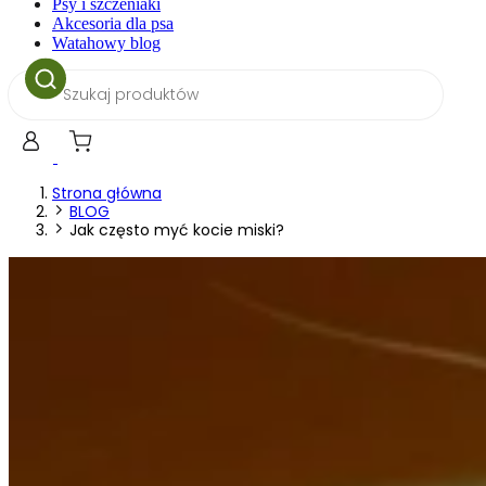
Psy i szczeniaki
Akcesoria dla psa
Watahowy blog
Wyszukiwarka
produktów
Strona główna
BLOG
Jak często myć kocie miski?