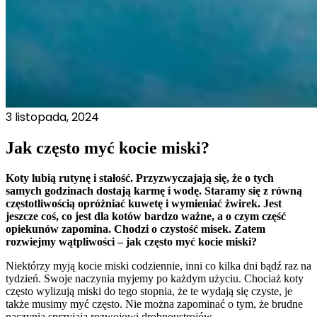
3 listopada, 2024
Jak często myć kocie miski?
Koty lubią rutynę i stałość. Przyzwyczajają się, że o tych
samych godzinach dostają karmę i wodę. Staramy się z równą
częstotliwością opróżniać kuwetę i wymieniać żwirek. Jest
jeszcze coś, co jest dla kotów bardzo ważne, a o czym część
opiekunów zapomina. Chodzi o czystość misek. Zatem
rozwiejmy wątpliwości – jak często myć kocie miski?
Niektórzy myją kocie miski codziennie, inni co kilka dni bądź raz na
tydzień. Swoje naczynia myjemy po każdym użyciu. Chociaż koty
często wylizują miski do tego stopnia, że te wydają się czyste, je
także musimy myć często. Nie można zapominać o tym, że brudne
naczynia sprzyjają rozwojowi drobnoustrojów.