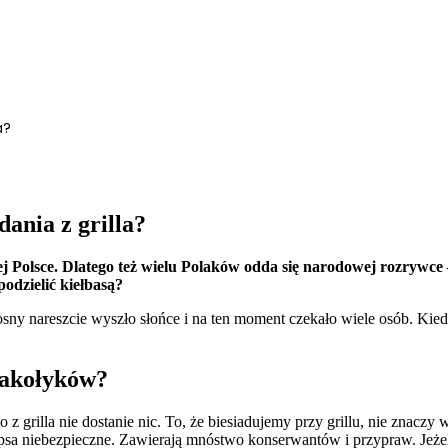
a?
ania z grilla?
j Polsce. Dlatego też wielu Polaków odda się narodowej rozrywce
odzielić kiełbasą?
y nareszcie wyszło słońce i na ten moment czekało wiele osób. Kiedy
smakołyków?
o z grilla nie dostanie nic. To, że biesiadujemy przy grillu, nie znac
la psa niebezpieczne. Zawierają mnóstwo konserwantów i przypraw. Jeż