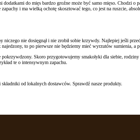
i dodatkami do mięs bardzo groźne może być samo mięso. Chodzi o pał
achy i ma wielką ochotę skosztować tego, co jest na ruszcie, absolu
 by niczego nie dosięgnął i nie zrobił sobie krzywdy. Najlepiej jeśli p
 najedzony, to po pierwsze nie będziemy mieć wyrzutów sumienia, a po
ie pokrzywdzony. Skoro przygotowujemy smakołyki dla siebie, rodziny l
zykład te o intensywnym zapachu.
i składniki od lokalnych dostawców. Sprawdź nasze produkty.