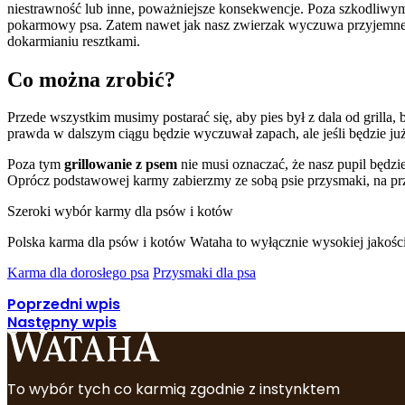
niestrawność lub inne, poważniejsze konsekwencje. Poza szkodliwym
pokarmowy psa. Zatem nawet jak nasz zwierzak wyczuwa przyjemne zap
dokarmianiu resztkami.
Co można zrobić?
Przede wszystkim musimy postarać się, aby pies był z dala od grilla,
prawda w dalszym ciągu będzie wyczuwał zapach, ale jeśli będzie już
Poza tym
grillowanie z psem
nie musi oznaczać, że nasz pupil będz
Oprócz podstawowej karmy zabierzmy ze sobą psie przysmaki, na pr
Szeroki wybór karmy dla psów i kotów
Polska karma dla psów i kotów Wataha to wyłącznie wysokiej jakośc
Karma dla dorosłego psa
Przysmaki dla psa
Poprzedni wpis
Następny wpis
To wybór tych co karmią zgodnie z instynktem