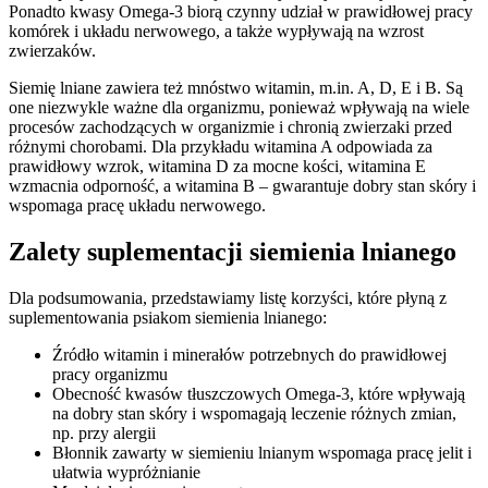
Ponadto kwasy Omega-3 biorą czynny udział w prawidłowej pracy
komórek i układu nerwowego, a także wypływają na wzrost
zwierzaków.
Siemię lniane zawiera też mnóstwo witamin, m.in. A, D, E i B. Są
one niezwykle ważne dla organizmu, ponieważ wpływają na wiele
procesów zachodzących w organizmie i chronią zwierzaki przed
różnymi chorobami. Dla przykładu witamina A odpowiada za
prawidłowy wzrok, witamina D za mocne kości, witamina E
wzmacnia odporność, a witamina B – gwarantuje dobry stan skóry i
wspomaga pracę układu nerwowego.
Zalety suplementacji siemienia lnianego
Dla podsumowania, przedstawiamy listę korzyści, które płyną z
suplementowania psiakom siemienia lnianego:
Źródło witamin i minerałów potrzebnych do prawidłowej
pracy organizmu
Obecność kwasów tłuszczowych Omega-3, które wpływają
na dobry stan skóry i wspomagają leczenie różnych zmian,
np. przy alergii
Błonnik zawarty w siemieniu lnianym wspomaga pracę jelit i
ułatwia wypróżnianie