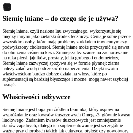
Siemię lniane – do czego się je używa?
Siemię lniane, czyli nasiona lnu zwyczajnego, wykorzystuje się
między innymi jako zielarski środek leczniczy. Cenią je sobie przede
wszystkim osoby, które mają problemy z układem trawiennym czy
podwyższony cholesterol. Siemię lniane może przyczynić się nawet
do obniżenia ciśnienia krwi. Zmniejsza też szanse na zachorowanie
na raka piersi, jajników, prostaty, jelita grubego i endometriozę.
Siemię lniane zazwyczaj spożywa się w formie płynnej: ziarna
należy zalać wodą i odczekać do napęcznienia. Dzięki swoim
właściwościom bardzo dobrze działa na włosy, które po
suplementacji są bardziej błyszczące i mocne, mogą nawet szybciej
rosnąć.
Właściwości odżywcze
Siemię lniane jest bogatym źródłem błonnika, który usprawnia
wypróżnianie oraz kwasów tłuszczowych Omega-3, głównie kwasu
linolowego. Zadaniem kwasów tłuszczowych jest zmniejszanie
stanów zapalnych, dlatego ich suplementowanie jest szczególnie
ważne przy chorobach takich jak cukrzyca, otyłość czy nowotwory.