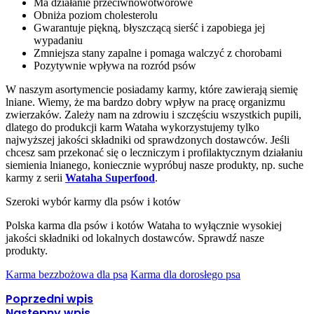
Ma działanie przeciwnowotworowe
Obniża poziom cholesterolu
Gwarantuje piękną, błyszczącą sierść i zapobiega jej
wypadaniu
Zmniejsza stany zapalne i pomaga walczyć z chorobami
Pozytywnie wpływa na rozród psów
W naszym asortymencie posiadamy karmy, które zawierają siemię
lniane. Wiemy, że ma bardzo dobry wpływ na pracę organizmu
zwierzaków. Zależy nam na zdrowiu i szczęściu wszystkich pupili,
dlatego do produkcji karm Wataha wykorzystujemy tylko
najwyższej jakości składniki od sprawdzonych dostawców. Jeśli
chcesz sam przekonać się o leczniczym i profilaktycznym działaniu
siemienia lnianego, koniecznie wypróbuj nasze produkty, np. suche
karmy z serii
Wataha Superfood
.
Szeroki wybór karmy dla psów i kotów
Polska karma dla psów i kotów Wataha to wyłącznie wysokiej
jakości składniki od lokalnych dostawców. Sprawdź nasze
produkty.
Karma bezzbożowa dla psa
Karma dla dorosłego psa
Poprzedni wpis
Następny wpis