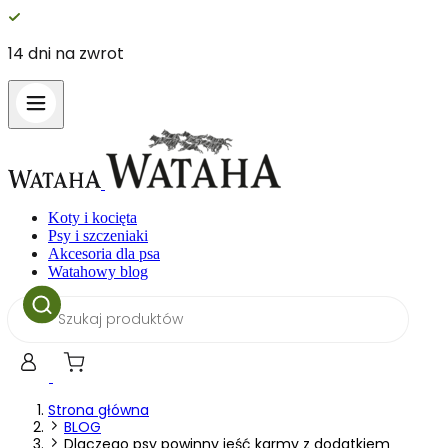
14 dni na zwrot
Koty i kocięta
Psy i szczeniaki
Akcesoria dla psa
Watahowy blog
Wyszukiwarka
produktów
Strona główna
BLOG
Dlaczego psy powinny jeść karmy z dodatkiem