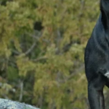
 spersonalizowania treści i reklam, aby oferować funkcje społecznościowe i a
ak korzystasz z naszej witryny, udostępniamy partnerom społecznościowym, re
formacje z innymi danymi otrzymanymi od Ciebie lub uzyskanymi podczas korzy
luczowe znaczenie dla podstawowych funkcji witryny i witryna nie będzie dzia
chowują żadnych danych umożliwiających identyfikację osoby.