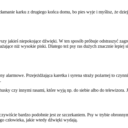
złamanie karku z drugiego końca domu, bo pies wyje i myślisz, że dzie
słyszy jakieś niepokojące dźwięki. W ten sposób próbuje odstraszyć za
rzerażające niż wysokie piski. Dlatego też psy ras dużych znacznie lepie
eny alarmowe. Przejeżdżająca karetka i syrena straży pożarnej to czy
.
ky czy innymi rasami, które wyją np. do siebie albo do telewizora. Jes
czywiście bardzo podobnie jest ze szczekaniem. Psy w trybie obronnym 
ego człowieka, jakie wtedy dźwięki wydają.