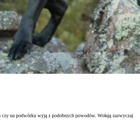
unkcjonowanie strony, np.
icy zachowują się na stronie,
t wyświetlanie reklam, które są
dawców strony trzeciej.
h ciasteczek.
niu czy na podwórku wyją z podobnych powodów. Wołają zazwyczaj
Akceptuj wszystko