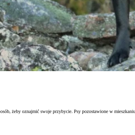
ncji umożliwiają stronie zapamiętanie informacji, które zmieniają wygląd lub f
 w którym znajduje się użytkownik.
gają właścicielem stron internetowych zrozumieć, w jaki sposób różni użytkown
owe informacje.
owane są w celu śledzenia użytkowników na stronach internetowych. Celem jes
szczególnych użytkowników i tym samym bardziej cenne dla wydawców i reklamo
 to pliki, które są w procesie klasyfikowania, wraz z dostawcami poszczególnyc
posób, żeby oznajmić swoje przybycie. Psy pozostawione w mieszka
Zapisz moje preferencje