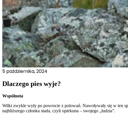
Preferencje
Pliki cookie dotyczące prefere
preferowany język lub region,
Statystyka
Statystyczne pliki cookie poma
gromadząc i zgłaszając anonim
Marketing
Marketingowe pliki cookie stos
5 października, 2024
istotne i interesujące dla po
Dlaczego pies wyje?
Nieklasyfikowane
Wspólnota
Nieklasyfikowane pliki cookie,
Wilki zwykle wyły po powrocie z polowań. Nawoływały się w ten s
najbliższego członka stada, czyli opiekuna – swojego „ludzia”.
Odrzuć