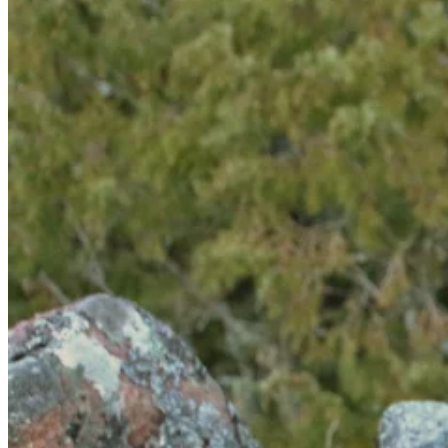
Wykorzystujemy pliki cookie do
witrynie. Informacje o tym, j
Partnerzy mogą połączyć te in
Niezbędne
Niezbędne pliki cookie mają k
nich. Te pliki cookie nie prze