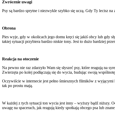
Zwrócenie uwagi
Psy są bardzo sprytne i niezwykle szybko się uczą. Gdy Ty lecisz na 
Obrona
Pies wyje, gdy w okolicach jego domu kręci się jakiś obcy lub gdy 
takiej sytuacji przybiera bardzo niskie tony. Jest to dużo bardziej p
Reakcja na otoczenie
Na pewno nie raz zdarzyło Wam się słyszeć psy, które reagują na syr
Zwierzęta po kolej podłączają się do wycia, budując swoją wspólnotę
Oczywiście w internecie jest pełno śmiesznych filmików z wyjącymi hus
tak po prostu mają.
W każdej z tych sytuacji ton wycia jest inny – wyższy bądź niższy. O
uwagę na spacerach, jak reagują kiedy spotkają obcego psa lub znan