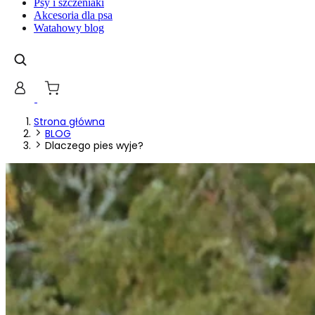
Psy i szczeniaki
Akcesoria dla psa
Watahowy blog
Strona główna
BLOG
Dlaczego pies wyje?