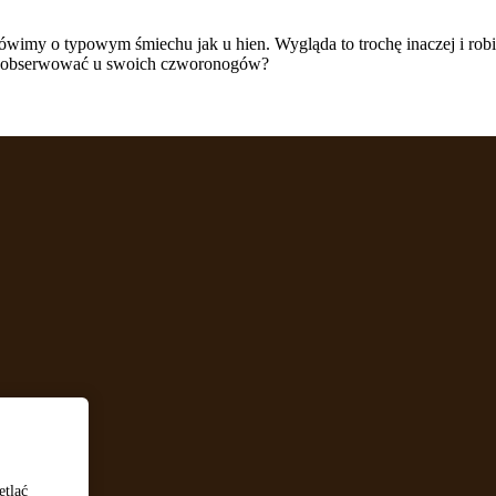
wimy o typowym śmiechu jak u hien. Wygląda to trochę inaczej i robią t
o zaobserwować u swoich czworonogów?
etlać