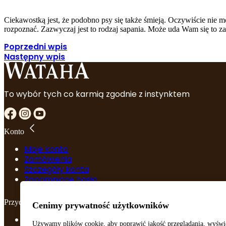
Ciekawostką jest, że podobno psy się także śmieją. Oczywiście nie mó
rozpoznać. Zazwyczaj jest to rodzaj sapania. Może uda Wam się t
Poprzedni wpis
Następny wpis
To wybór tych co karmią zgodnie z instynktem
Konto
Moje konto
Zamówienia
Szczegóły konta
Zapomniane hasło
Przydatne linki
Cenimy prywatność użytkowników
Regulamin
Używamy plików cookie, aby poprawić jakość przeglądania, wyświ