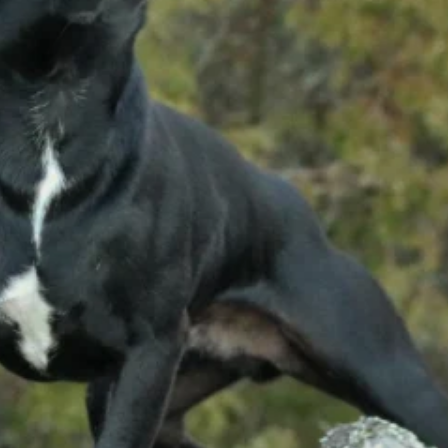
nalizować ruch w naszej
klamowym i analitycznym.
stania z ich usług.
łać w zamierzony sposób bez