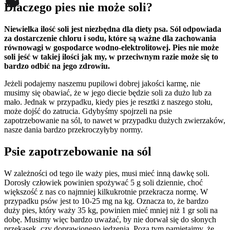
Dlaczego pies nie może soli?
Niewielka ilość soli jest niezbędna dla diety psa. Sól odpowiada
za dostarczenie chloru i sodu, które są ważne dla zachowania
równowagi w gospodarce wodno-elektrolitowej. Pies nie może
soli jeść w takiej ilości jak my, w przeciwnym razie może się to
bardzo odbić na jego zdrowiu.
Jeżeli podajemy naszemu pupilowi dobrej jakości karmę, nie
musimy się obawiać, że w jego diecie będzie soli za dużo lub za
mało. Jednak w przypadku, kiedy pies je resztki z naszego stołu,
może dojść do zatrucia. Gdybyśmy spojrzeli na psie
zapotrzebowanie na sól, to nawet w przypadku dużych zwierzaków,
nasze dania bardzo przekroczyłyby normy.
Psie zapotrzebowanie na sól
W zależności od tego ile waży pies, musi mieć inną dawkę soli.
Dorosły człowiek powinien spożywać 5 g soli dziennie, choć
większość z nas co najmniej kilkukrotnie przekracza normę. W
przypadku psów jest to 10-25 mg na kg. Oznacza to, że bardzo
duży pies, który waży 35 kg, powinien mieć mniej niż 1 gr soli na
dobę. Musimy więc bardzo uważać, by nie dorwał się do słonych
przekąsek, czy doprawionego jedzenia. Poza tym pamiętajmy, że