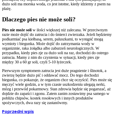
dużo soli ma morska woda, co jest istotne, kiedy idziemy z psem na
plażę.
Dlaczego pies nie może soli?
Pies nie może soli
w ilości większej niż zalecana. W przeciwnym
razie może dojść do zatrucia i do śmierci zwierzaka. Jeżeli będziemy
podkarmiać psa kiełbasą, serem, paluszkami, to wystąpić mogą
wymioty i biegunka. Może dojść do zatrzymania wody w
organizmie, raka żołądka albo zaburzeń neurologicznych. W
przypadku, kiedy pies zje za dużo soli na raz, dochodzi do ostrego
zatrucia. Mamy z nim do czynienia w sytuacji, kiedy pies zje
między 30 a 60 gr soli, czyli 5-10 łyżeczek.
Pierwszym symptomem zatrucia jest duże pragnienie i ślinotok, a
zwierzę będzie dużo pić i oddawać mocz. Do tego dochodzi
biegunka, co pokazuje, że organizm chce się oczyścić. Pies może się
męczyć wiele godzin, a w tym czasie uszkodzeniu ulegają nerki,
mózg i przewód pokarmowy. Stan zdrowia będzie się pogarszać, aż
dojdzie do zapaści i zgonu. Zatem zanim zostawimy psa samego w
pobliżu chipsów, kostek rosołowych i innych produktów
spożywczych, dwa razy się zastanówmy.
Poprzedni wpis