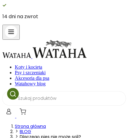
14 dni na zwrot
Koty i kocięta
Psy i szczeniaki
Akcesoria dla psa
Watahowy blog
Wyszukiwarka
produktów
Strona główna
BLOG
Dlaczego pies nie może soli?